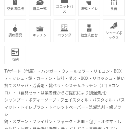
ユニットバ
空気清浄機
寝具一式
洋式トイレ
食器
ス
シューズボ
調理器具
キッチン
ベランダ
独立洗面台
ックス
収納
TVボード（付属）・ハンガー・ウォールミラー・リモコン・BOX
ティッシュ・鏡・カーテン・時計・ダストBOX・リセッシュ・使い
捨てスリッパ・芳香剤・靴ベラ・システムキッチン（1口IHコン
ロ）・（寝具セットは業者様からご提供により別途費用）
シャンプー・ボディーソープ・フェイスタオル・バスタオル・バス
マット・トイレブラシ・トイレットペーパー・洗濯洗剤・歯ブラ
シ
鍋・スプーン・フライパン・フォーク・お皿・包丁・オタマ・し
ゃもじ・汁椀・食器洗い洗剤・箸・どんぶり・食器洗いスポン