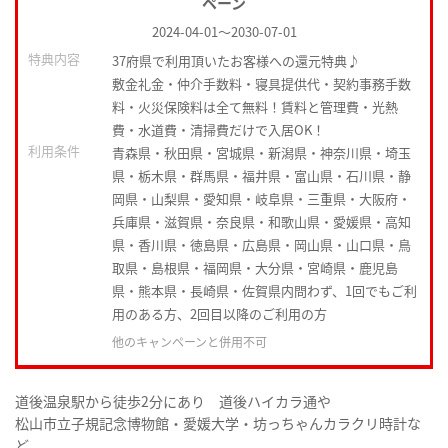
ペーン
2024-04-01
～
2030-07-01
特典内容
37府県で利用頂いたお客様への還元特典♪
敷金礼金・仲介手数料・寝具提供代・契約事務手数
料・火災保険料は全て無料！賃料と管理費・光熱
費・水道費・清掃費だけで入居OK！
利用条件
青森県・秋田県・宮城県・新潟県・神奈川県・埼玉
県・栃木県・群馬県・福井県・富山県・石川県・静
岡県・山梨県・愛知県・岐阜県・三重県・大阪府・
兵庫県・滋賀県・奈良県・和歌山県・愛媛県・高知
県・香川県・徳島県・広島県・岡山県・山口県・鳥
取県・島根県・福岡県・大分県・宮崎県・鹿児島
県・熊本県・長崎県・佐賀県内問わず、1回でもご利
用のある方、2回目以降のご利用の方
他のキャンペーンと併用不可
道後温泉駅から徒歩2分にあり 道後ハイカラ通や
松山市立子規記念博物館・愛媛大学・坊っちゃんカラクリ時計な
ど