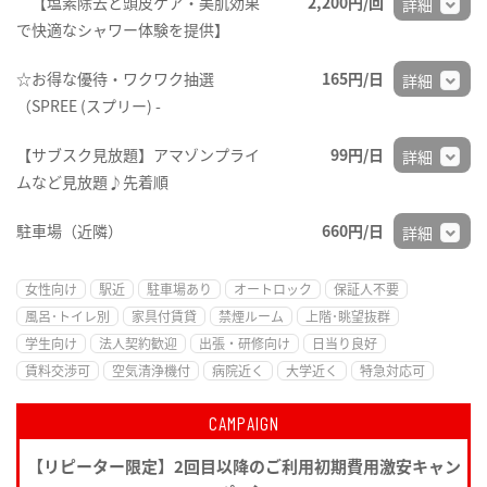
【塩素除去と頭皮ケア・美肌効果
2,200円/回
詳細
で快適なシャワー体験を提供】
☆お得な優待・ワクワク抽選
165円/日
詳細
（SPREE (スプリー) -
【サブスク見放題】アマゾンプライ
99円/日
詳細
ムなど見放題♪先着順
駐車場（近隣）
660円/日
詳細
女性向け
駅近
駐車場あり
オートロック
保証人不要
風呂･トイレ別
家具付賃貸
禁煙ルーム
上階･眺望抜群
学生向け
法人契約歓迎
出張・研修向け
日当り良好
賃料交渉可
空気清浄機付
病院近く
大学近く
特急対応可
CAMPAIGN
【リピーター限定】2回目以降のご利用初期費用激安キャン