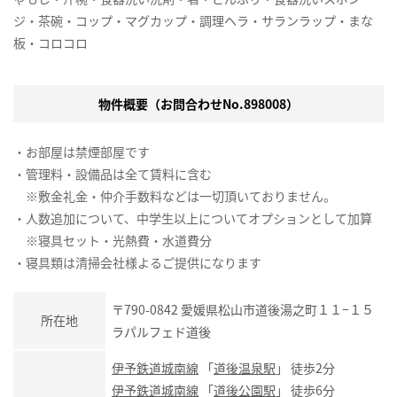
ジ・茶碗・コップ・マグカップ・調理ヘラ・サランラップ・まな
板・コロコロ
物件概要（お問合わせNo.898008）
・お部屋は禁煙部屋です
・管理料・設備品は全て賃料に含む
※敷金礼金・仲介手数料などは一切頂いておりません。
・人数追加について、中学生以上についてオプションとして加算
※寝具セット・光熱費・水道費分
・寝具類は清掃会社様よるご提供になります
〒790-0842 愛媛県松山市道後湯之町１１−１５
所在地
ラパルフェド道後
伊予鉄道城南線
「
道後温泉駅
」 徒歩2分
伊予鉄道城南線
「
道後公園駅
」 徒歩6分