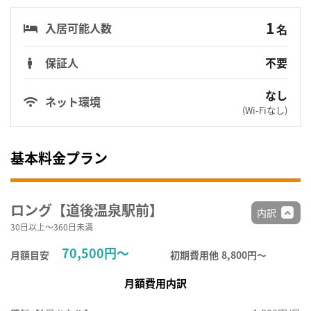
1
入居可能人数
名
保証人
不要
なし
ネット環境
(Wi-Fiなし)
基本料金プラン
ロング【道後温泉駅前】
内訳
30日以上～360日未満
70,500円～
月額目安
初期費用他
8,800円〜
月額費用内訳