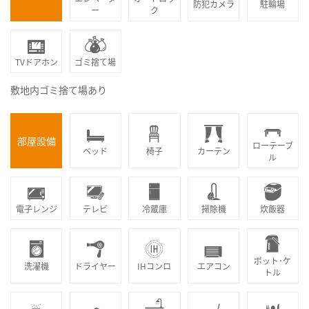
防犯カメラ
駐輪場
ー
ク
TVドアホン
ゴミ捨て場
敷地内ゴミ捨て場あり
部屋設備
ローテーブ
ベッド
椅子
カーテン
ル
電子レンジ
テレビ
冷蔵庫
掃除機
炊飯器
ポット･ケ
洗濯機
ドライヤー
IHコンロ
エアコン
トル