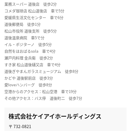
業務スーパー 道後店 徒歩2分
コメダ珈琲店 松山道後店 車で5分
愛媛県生活文化センター 車で6分
道後郵便局 徒歩1分
松山市役所 道後支所 徒歩5分
道後温泉病院 車5で分
イル・ポジターノ 徒歩5分
自然をほおばるsola 車で4分
瀬戸内料理 金兵衛 徒歩2分
すき家 松山道後樋又店 車で4分
道後ぎやまんガラスミュージアム 徒歩8分
かどや 道後駅前店 徒歩3分
愛loveハンバーグ 徒歩8分
空港からのアクセス：松山空港 車で19分
その他アクセス：バス停 道後町二 徒歩7分
株式会社ケイアイホールディングス
〒 732-0821