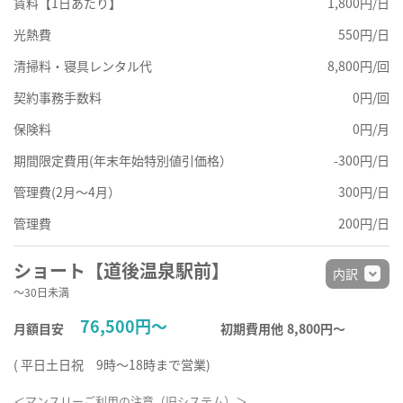
賃料【1日あたり】
1,800円/日
光熱費
550円/日
清掃料・寝具レンタル代
8,800円/回
契約事務手数料
0円/回
保険料
0円/月
期間限定費用(年末年始特別値引価格）
-300円/日
管理費(2月～4月）
300円/日
管理費
200円/日
ショート【道後温泉駅前】
内訳
～30日未満
76,500円～
月額目安
初期費用他
8,800円〜
( 平日土日祝 9時～18時まで営業)
＜マンスリーご利用の注意（旧システム）＞