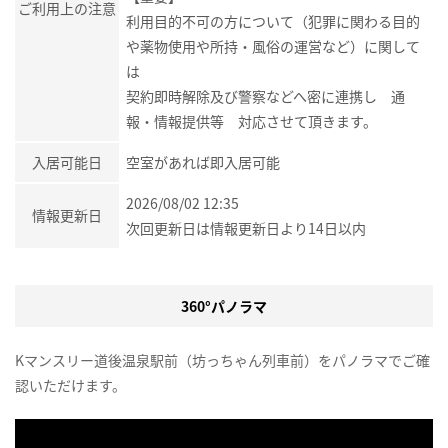
ご利用上の注意
利用目的不可の方について（犯罪に関わる目的
や薬物使用や所持・風俗の運営など）に関して
は
契約即時解除及び警察などへ密に連携し 通
報・情報提供等 対応させて頂きます。
入居可能日
空室があれば即入居可能
2026/08/02 12:35
情報更新日
次回更新日は情報更新日より14日以内
360°パノラマ
Kマンスリー道後温泉駅前（坊っちゃん列車前）をパノラマでご確
認いただけます。