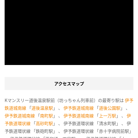
アクセスマップ
Kマンスリー道後温泉駅前（坊っちゃん列車前）の最寄り駅は
伊予
鉄道城南線
「
道後温泉駅
」 、
伊予鉄道城南線
「
道後公園駅
」 、
伊予鉄道城南線
「
南町駅
」 、
伊予鉄道城南線
「
上一万駅
」 、
伊
予鉄道環状線
「
高砂町駅
」 、 伊予鉄道環状線 「清水町駅」 、 伊
予鉄道環状線 「鉄砲町駅」 、 伊予鉄道環状線 「赤十字病院前駅」