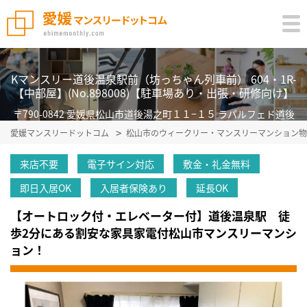
Kマンスリー道後温泉駅前（坊っちゃん列車前） 604・1R-
【中部屋】(No.898008)【駐車場あり・出張・研修向け】
〒790-0842 愛媛県松山市道後湯之町１１−１５ ラパルフェド道後
愛媛マンスリードットコム
松山市のウィークリー・マンスリーマンション物
来店不要
電子サイン対応
敷金・礼金無料
即日入居OK
入居者保険あり
延長OK
【オートロック付・エレベーター付】道後温泉駅 徒
歩2分にある割安な家具家電付松山市マンスリーマンシ
ョン！