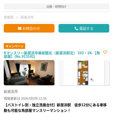
出張・研修向け
愛媛県
新居浜市
お問合わせ
電話する
キャンペーン
Kマンスリー新居浜市美術館北（新居浜駅北） 102・1K-【角
部屋】(No.913142)
お気
に入
り登
録
新居浜市
情報更新日 2026/08/09 12:36
【バストイレ別・独立洗面台付】新居浜駅 徒歩12分にある車移
動も可能な角部屋マンスリーマンション！