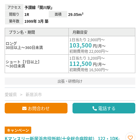
アクセス
予讃線「関川駅」
間取り
1R
面積
29.05m²
築年数
1999年 3月 築
プラン名・期間
月額目安
1日当たり 2,900円～
ロング
103,500
円/月～
30日以上～360日未満
初期費用他 22,000円～
1日当たり 3,200円～
ショート【7日以上】
112,500
円/月～
～30日未満
初期費用他 16,500円～
出張・研修向け
愛媛県
新居浜市
お問合わせ
電話する
キャンペーン
Kマンスリー新居浜市役所前(十全総合病院前） 122・1DK-