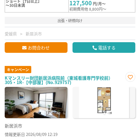
ショート【7日以上】
127,500
円/月～
～30日未満
初期費用他 8,800円～
出張・研修向け
愛媛県
新居浜市
お問合わせ
電話する
キャンペーン
Kマンスリー財団新居浜病院前（東城看護専門学校前）
305・1R-【中部屋】(No.929757)
お気
に入
り登
録
新居浜市
情報更新日 2026/08/09 12:19