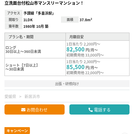
立洗面台付松山市マンスリーマンション！
アクセス
予讃線「多喜浜駅」
間取り
1LDK
面積
37.8m²
築年数
1980年 10月 築
プラン名・期間
月額目安
1日当たり 2,200円～
ロング
82,500
円/月～
30日以上～360日未満
初期費用他 33,000円～
1日当たり 2,300円～
ショート【7日以上】
85,500
円/月～
～30日未満
初期費用他 22,000円～
出張・研修向け
愛媛県
新居浜市
お問合わせ
電話する
キャンペーン