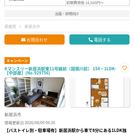
初期費用他 16,500円～
出張・研修向け
愛媛県
新居浜市
お問合わせ
電話する
キャンペーン
Kマンスリー新居浜駅東11号線前（国領川前） 154・1LDK-
【中部屋】(No.929756)
お気
に入
り登
録
新居浜市
情報更新日 2026/08/09 09:26
【バストイレ別・駐車場有】新居浜駅から車で8分にある1LDK独