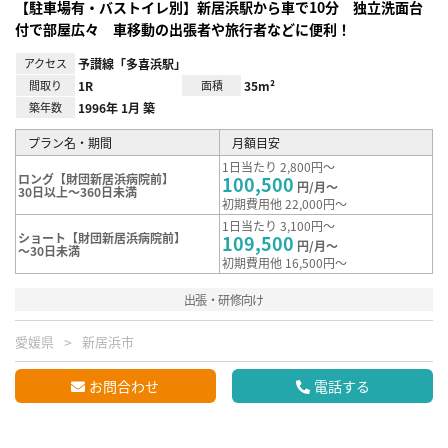
【駐車場有・バストイレ別】新居浜駅から車で10分 独立洗面台
付で部屋広々 車移動の出張者や旅行者などに便利！
アクセス
予讃線「多喜浜駅」
間取り
1R
面積
35m²
築年数
1996年 1月 築
プラン名・期間
月額目安
1日当たり 2,800円～
ロング【財団新居浜病院前】
100,500
円/月～
30日以上～360日未満
初期費用他 22,000円～
1日当たり 3,100円～
ショート【財団新居浜病院前】
109,500
円/月～
～30日未満
初期費用他 16,500円～
出張・研修向け
愛媛県
新居浜市
お問合わせ
電話する