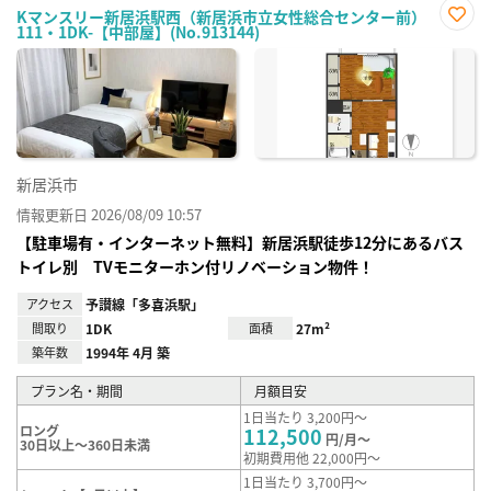
Kマンスリー新居浜駅西（新居浜市立女性総合センター前）
111・1DK-【中部屋】(No.913144)
お気
に入
り登
録
新居浜市
情報更新日 2026/08/09 10:57
【駐車場有・インターネット無料】新居浜駅徒歩12分にあるバス
トイレ別 TVモニターホン付リノベーション物件！
アクセス
予讃線「多喜浜駅」
間取り
1DK
面積
27m²
築年数
1994年 4月 築
プラン名・期間
月額目安
1日当たり 3,200円～
ロング
112,500
円/月～
30日以上～360日未満
初期費用他 22,000円～
1日当たり 3,700円～