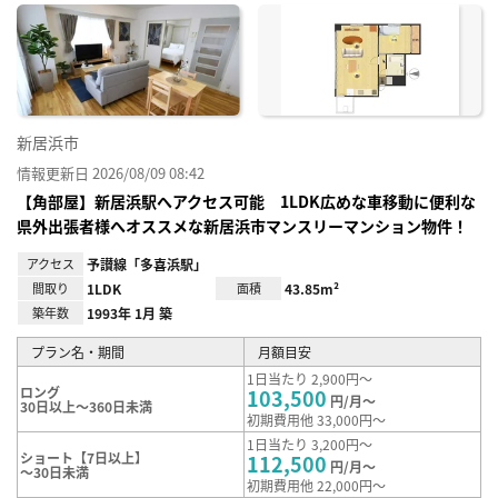
に入
り登
録
新居浜市
情報更新日 2026/08/09 08:42
【角部屋】新居浜駅へアクセス可能 1LDK広めな車移動に便利な
県外出張者様へオススメな新居浜市マンスリーマンション物件！
アクセス
予讃線「多喜浜駅」
間取り
1LDK
面積
43.85m²
築年数
1993年 1月 築
プラン名・期間
月額目安
1日当たり 2,900円～
ロング
103,500
円/月～
30日以上～360日未満
初期費用他 33,000円～
1日当たり 3,200円～
ショート【7日以上】
112,500
円/月～
～30日未満
初期費用他 22,000円～