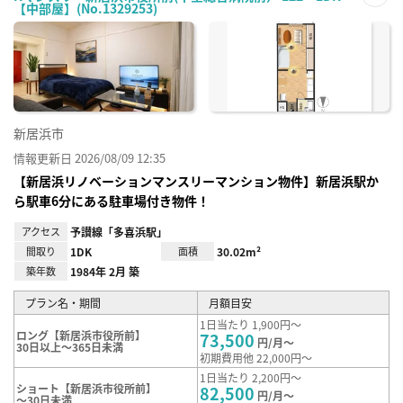
【中部屋】(No.1329253)
お気
に入
り登
録
新居浜市
情報更新日 2026/08/09 12:35
【新居浜リノベーションマンスリーマンション物件】新居浜駅か
ら駅車6分にある駐車場付き物件！
アクセス
予讃線「多喜浜駅」
間取り
1DK
面積
30.02m²
築年数
1984年 2月 築
プラン名・期間
月額目安
1日当たり 1,900円～
ロング【新居浜市役所前】
73,500
円/月～
30日以上～365日未満
初期費用他 22,000円～
1日当たり 2,200円～
ショート【新居浜市役所前】
82,500
円/月～
～30日未満