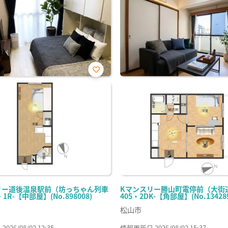
お気
に入
り登
録
リー道後温泉駅前（坊っちゃん列車
Kマンスリー勝山町電停前（大街
・1R-【中部屋】(No.898008)
405・2DK-【角部屋】(No.134289
松山市
26/08/02 12:35
情報更新日 2026/08/02 15:37