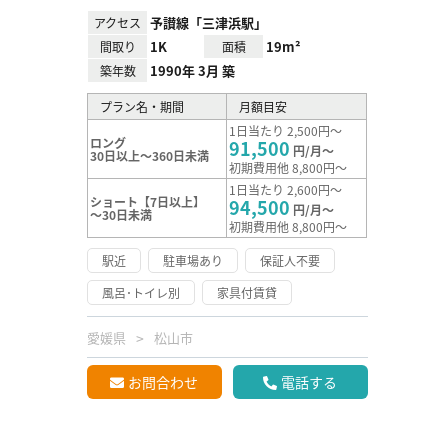
予讃線「三津浜駅」
アクセス
1K
19m²
間取り
面積
1990年 3月 築
築年数
プラン名・期間
月額目安
1日当たり 2,500円～
ロング
91,500
円/月～
30日以上～360日未満
初期費用他 8,800円～
1日当たり 2,600円～
ショート【7日以上】
94,500
円/月～
～30日未満
初期費用他 8,800円～
駅近
駐車場あり
保証人不要
風呂･トイレ別
家具付賃貸
愛媛県
松山市
お問合わせ
電話する