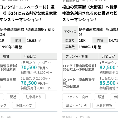
ロック付・エレベーター付】道
松山の繁華街（大街道）へ徒
 徒歩2分にある割安な家具家電
複数名利用されるのに最適な松
マンスリーマンション！
スリーマンション！
伊予鉄道城南線「道後温泉駅」徒歩
伊予鉄道本町線「松山市駅
アクセス
2分
分
1R
19.98m²
2DK
34.7
面積
間取り
面積
1990年 3月 築
1988年 1月 築
築年数
・期間
月額目安
プラン名・期間
月額目安
1日当たり 1,800円～
1日当たり 2,
道後温泉駅前】
ロング【勝山町電停前】
70,500
82,500
円/月～
360日未満
30日以上～360日未満
初期費用他 8,800円～
初期費用他 3
1日当たり 2,000円～
1日当たり 2,
【道後温泉駅
ショート【勝山町電停
76,500
85,500
前】
円/月～
満
～30日未満
初期費用他 8,800円～
初期費用他 2
け
駅近
駐車場あり
ファミリー向け
駅近
保
ロック
保証人不要
風呂･トイレ別
家具付賃貸
松山市
愛媛県
松山市