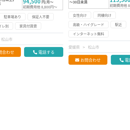
94,500
円/月～
～30日未満
満
初期費用他 8
初期費用他 8,800円～
女性向け
同棲向け
駐車場あり
保証人不要
高級・ハイグレード
駅近
イレ別
家具付賃貸
インターネット無料
松山市
愛媛県
松山市
問合わせ
電話する
お問合わせ
電