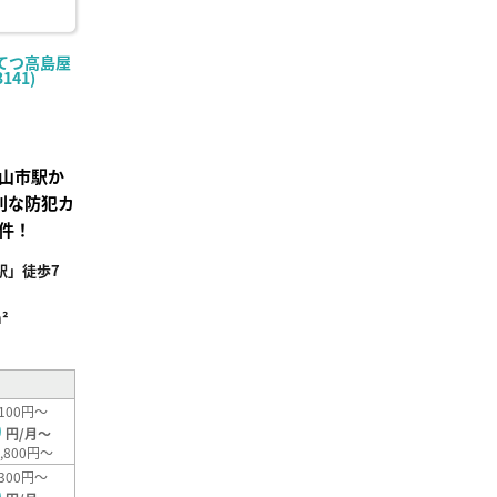
てつ高島屋
141)
山市駅か
利な防犯カ
件！
駅」徒歩7
²
100円～
0
円/月～
,800円～
300円～
0