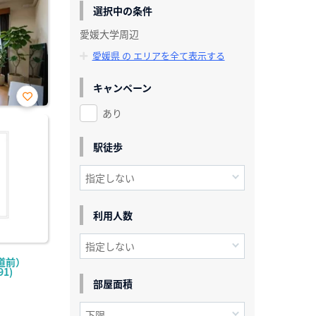
選択中の条件
愛媛大学周辺
愛媛県 の エリアを全て表示する
キャンペーン
あり
お気
に入
り登
録
駅徒歩
利用人数
道前）
1)
部屋面積