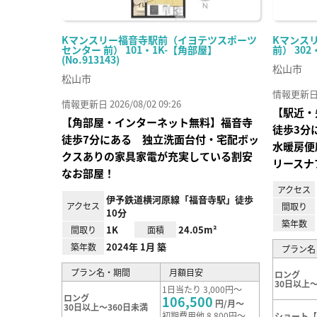
Kマンスリー福音寺駅前（イヨテツスポーツ
Kマンス
センター 前） 101・1K-【角部屋】
前） 302
(No.913143)
松山市
松山市
情報更新日 20
情報更新日 2026/08/02 09:26
【駅近・
【角部屋・インターネット無料】福音寺
徒歩3分
徒歩7分にある 独立洗面台付・宅配ボッ
水暖房便
クスありの家具家電が充実している割安
リースナ
なお部屋！
アクセス
伊予鉄道横河原線「福音寺駅」徒歩
アクセス
間取り
10分
築年数
1K
24.05m²
間取り
面積
2024年 1月 築
築年数
プラン名
プラン名・期間
月額目安
ロング
30日以上～
1日当たり 3,000円～
ロング
106,500
円/月～
30日以上～360日未満
初期費用他 8,800円～
ショート【