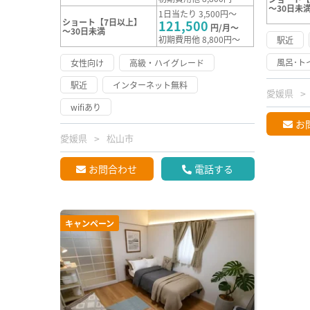
～30日未
1日当たり 3,500円～
ショート【7日以上】
121,500
円/月～
～30日未満
初期費用他 8,800円～
駅近
風呂･ト
女性向け
高級・ハイグレード
駅近
インターネット無料
愛媛県
wifiあり
お
愛媛県
松山市
お問合わせ
電話する
キャンペーン