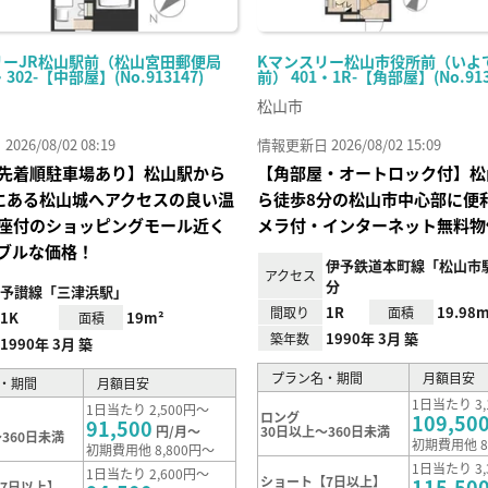
リーJR松山駅前（松山宮田郵便局
Kマンスリー松山市役所前（いよ
・302-【中部屋】(No.913147)
前） 401・1R-【角部屋】(No.913
松山市
26/08/02 08:19
情報更新日 2026/08/02 15:09
先着順駐車場あり】松山駅から
【角部屋・オートロック付】松
にある松山城へアクセスの良い温
ら徒歩8分の松山市中心部に便
座付のショッピングモール近く
メラ付・インターネット無料物
ブルな価格！
伊予鉄道本町線「松山市
アクセス
分
予讃線「三津浜駅」
1R
19.98m
間取り
面積
1K
19m²
面積
1990年 3月 築
築年数
1990年 3月 築
プラン名・期間
月額目安
・期間
月額目安
1日当たり 3,
1日当たり 2,500円～
ロング
109,50
91,500
円/月～
30日以上～360日未満
360日未満
初期費用他 8
初期費用他 8,800円～
1日当たり 3,
1日当たり 2,600円～
ショート【7日以上】
115,50
7日以上】