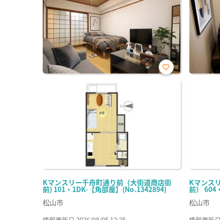
お気
に入
り登
録
Kマンスリー千舟町通り前（大街道商店街
Kマンス
前) 101・1DK-【角部屋】(No.1342894)
前） 604
松山市
松山市
情報更新日 2026/08/05 12:25
情報更新日 20