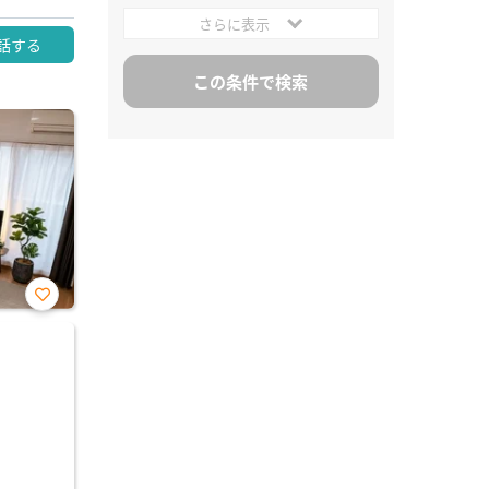
さらに表示
話する
お気
に入
り登
録