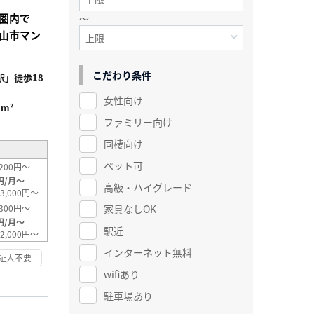
歩圏内で
～
山市マン
こだわり条件
」徒歩18
女性向け
1m²
ファミリー向け
同棲向け
ペット可
200円～
円/月～
高級・ハイグレード
3,000円～
家具なしOK
300円～
円/月～
駅近
2,000円～
インターネット無料
証人不要
wifiあり
駐車場あり