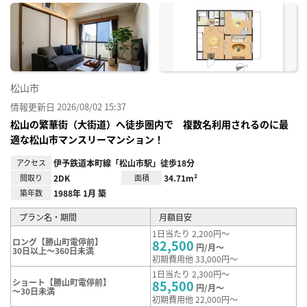
に入
り登
録
松山市
情報更新日 2026/08/02 15:37
松山の繁華街（大街道）へ徒歩圏内で 複数名利用されるのに最
適な松山市マンスリーマンション！
アクセス
伊予鉄道本町線「松山市駅」徒歩18分
間取り
2DK
面積
34.71m²
築年数
1988年 1月 築
プラン名・期間
月額目安
1日当たり 2,200円～
ロング【勝山町電停前】
82,500
円/月～
30日以上～360日未満
初期費用他 33,000円～
1日当たり 2,300円～
ショート【勝山町電停前】
85,500
円/月～
～30日未満
初期費用他 22,000円～