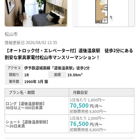
り登
録
松山市
情報更新日 2026/08/02 12:35
【オートロック付・エレベーター付】道後温泉駅 徒歩2分にある
割安な家具家電付松山市マンスリーマンション！
アクセス
伊予鉄道城南線「道後温泉駅」徒歩2分
間取り
1R
面積
19.98m²
築年数
1990年 3月 築
プラン名・期間
月額目安
1日当たり 1,800円～
ロング【道後温泉駅前】
70,500
円/月～
30日以上～360日未満
初期費用他 8,800円～
1日当たり 2,000円～
ショート【道後温泉駅前】
76,500
円/月～
～30日未満
初期費用他 8,800円～