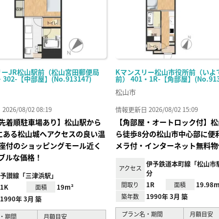
リーJR松山駅前（松山宮田郵便局
Kマンスリー松山市役所前（いよ
・302-【中部屋】(No.913147)
前） 401・1R-【角部屋】(No.913
松山市
26/08/02 08:19
情報更新日 2026/08/02 15:09
先着順駐車場あり】松山駅から
【角部屋・オートロック付】松
にある松山城へアクセスの良い温
ら徒歩8分の松山市中心部に便
座付のショッピングモール近く
メラ付・インターネット無料物
ブルな価格！
伊予鉄道本町線「松山市
アクセス
分
予讃線「三津浜駅」
1R
19.98m
間取り
面積
1K
19m²
面積
1990年 3月 築
築年数
1990年 3月 築
プラン名・期間
月額目安
・期間
月額目安