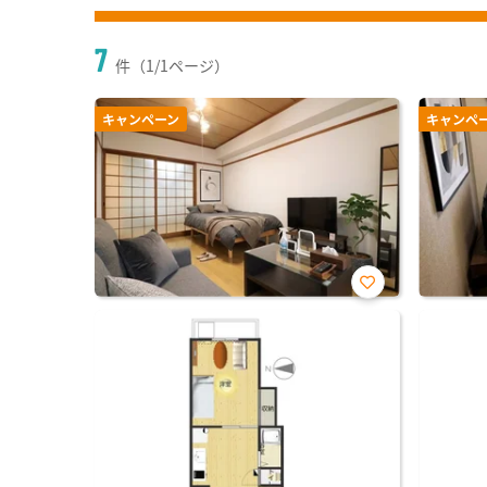
7
件（1/1ページ）
キャンペーン
キャンペ
お気
に入
り登
録