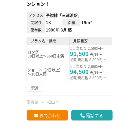
ンション！
予讃線「三津浜駅」
アクセス
1K
19m²
間取り
面積
1990年 3月 築
築年数
プラン名・期間
月額目安
1日当たり 2,500円～
ロング
91,500
円/月～
30日以上～360日未満
初期費用他 8,800円～
1日当たり 2,600円～
ショート【7日以上】
94,500
円/月～
～30日未満
初期費用他 8,800円～
駅近
愛媛県
松山市
お問合わせ
電話する