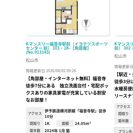
Kマンスリー福音寺駅前（イヨテツスポーツ
Kマンス
センター 前） 101・1K-【角部屋】
前） 302
(No.913143)
松山市
松山市
情報更新日 20
情報更新日 2026/08/02 09:26
【駅近・
【角部屋・インターネット無料】福音寺
徒歩3分
徒歩7分にある 独立洗面台付・宅配ボッ
水暖房便
クスありの家具家電が充実している割安
リースナ
なお部屋！
アクセス
伊予鉄道横河原線「福音寺駅」徒歩
アクセス
間取り
10分
築年数
1K
24.05m²
間取り
面積
2024年 1月 築
築年数
プラン名