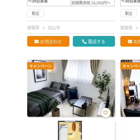
～30日未満
～30日未
初期費用他 16,500円～
駅近
駅近
愛媛県
松山市
愛媛県
お問合わせ
電話する
お
キャンペーン
キャンペ
お気
に入
り登
録