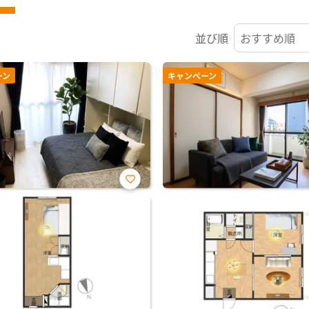
並び順
ーン
キャンペーン
お気
に入
り登
録