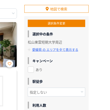
地図で検索
選択条件変更
選択中の条件
松山東雲短期大学周辺
愛媛県 の エリアを全て表示する
キャンペーン
あり
お気
に入
り登
録
駅徒歩
利用人数