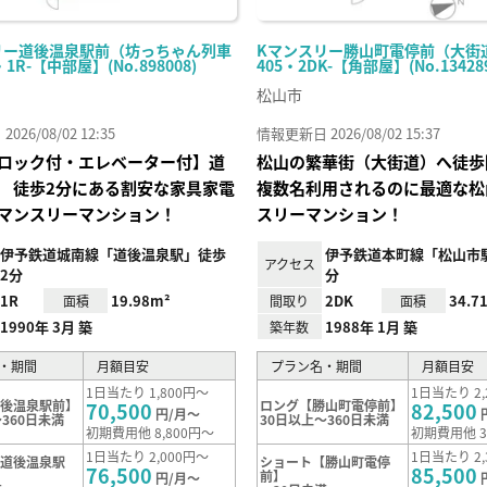
リー道後温泉駅前（坊っちゃん列車
Kマンスリー勝山町電停前（大街
・1R-【中部屋】(No.898008)
405・2DK-【角部屋】(No.134289
松山市
26/08/02 12:35
情報更新日 2026/08/02 15:37
ロック付・エレベーター付】道
松山の繁華街（大街道）へ徒
 徒歩2分にある割安な家具家電
複数名利用されるのに最適な松
マンスリーマンション！
スリーマンション！
伊予鉄道城南線「道後温泉駅」徒歩
伊予鉄道本町線「松山市駅
アクセス
2分
分
1R
19.98m²
2DK
34.7
面積
間取り
面積
1990年 3月 築
1988年 1月 築
築年数
・期間
月額目安
プラン名・期間
月額目安
1日当たり 1,800円～
1日当たり 2,
道後温泉駅前】
ロング【勝山町電停前】
70,500
82,500
円/月～
360日未満
30日以上～360日未満
初期費用他 8,800円～
初期費用他 3
1日当たり 2,000円～
1日当たり 2,
【道後温泉駅
ショート【勝山町電停
76,500
85,500
前】
円/月～