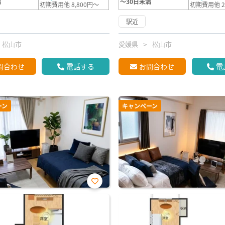
満
～30日未満
初期費用他 8,800円～
初期費用他 2
駅近
松山市
愛媛県
松山市
問合わせ
電話する
お問合わせ
電
ーン
キャンペーン
お気
に入
り登
録