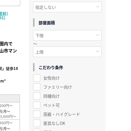
道前）
1)
部屋面積
歩圏内で
～
山市マン
こだわり条件
」徒歩18
女性向け
1m²
ファミリー向け
同棲向け
ペット可
200円～
円/月～
高級・ハイグレード
3,000円～
家具なしOK
300円～
円/月～