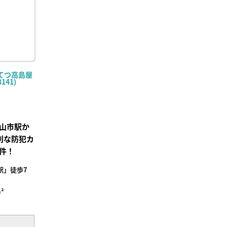
てつ高島屋
141)
山市駅か
利な防犯カ
件！
駅」徒歩7
²