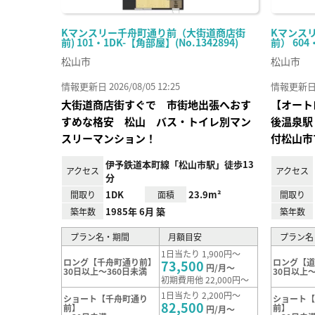
Kマンスリー千舟町通り前（大街道商店街
Kマンス
前) 101・1DK-【角部屋】(No.1342894)
前） 604
松山市
松山市
情報更新日 2026/08/05 12:25
情報更新日 20
大街道商店街すぐで 市街地出張へおす
【オート
すめな格安 松山 バス・トイレ別マン
後温泉駅
スリーマンション！
付松山市
伊予鉄道本町線「松山市駅」徒歩13
アクセス
アクセス
分
1DK
23.9m²
間取り
面積
間取り
1985年 6月 築
築年数
築年数
プラン名・期間
月額目安
プラン名
1日当たり 1,900円～
ロング【千舟町通り前】
ロング【
73,500
円/月～
30日以上～360日未満
30日以上～
初期費用他 22,000円～
1日当たり 2,200円～
ショート【千舟町通り
ショート
82,500
前】
前】
円/月～