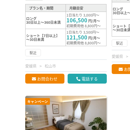
プラン名・期間
月額目安
ロング
30日以上～
1日当たり 3,000円～
ロング
106,500
円/月～
30日以上～360日未満
初期費用他 8,800円～
ショート【
～30日未
1日当たり 3,500円～
ショート【7日以上】
121,500
円/月～
～30日未満
初期費用他 8,800円～
駅近
駅近
愛媛県
愛媛県
松山市
お
お問合わせ
電話する
キャンペーン