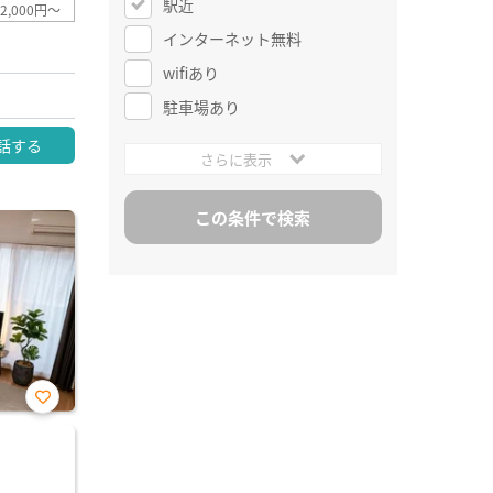
駅近
2,000円～
インターネット無料
wifiあり
駐車場あり
話する
さらに表示
お気
に入
り登
録