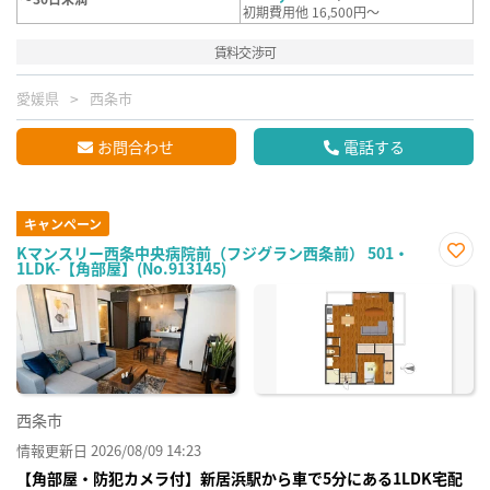
初期費用他 16,500円～
賃料交渉可
愛媛県
西条市
お問合わせ
電話する
キャンペーン
Kマンスリー西条中央病院前（フジグラン西条前） 501・
1LDK-【角部屋】(No.913145)
お気
に入
り登
録
西条市
情報更新日 2026/08/09 14:23
【角部屋・防犯カメラ付】新居浜駅から車で5分にある1LDK宅配