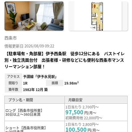
に入
り登
録
西条市
情報更新日 2026/08/09 09:22
【駐車場有・角部屋】伊予西条駅 徒歩12分にある バストイレ
別・独立洗面台付 出張者様・研修などにも便利な西条市マンス
リーマンション部屋！
アクセス
予讃線「伊予氷見駅」
間取り
1R
面積
19.98m²
築年数
1982年 12月 築
プラン名・期間
月額目安
1日当たり 2,700円～
ロング【西条市役所東】
97,500
円/月～
30日以上～360日未満
初期費用他 22,000円～
1日当たり 2,800円～
ショート【西条市役所東】
100,500
円/月～
～30日未満