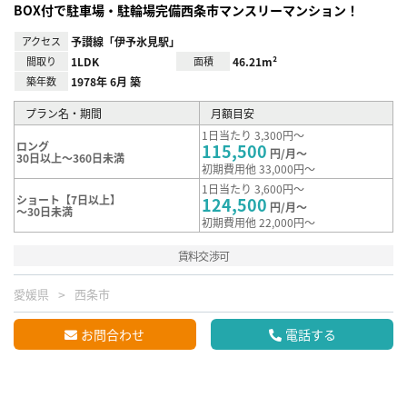
BOX付で駐車場・駐輪場完備西条市マンスリーマンション！
アクセス
予讃線「伊予氷見駅」
間取り
1LDK
面積
46.21m²
築年数
1978年 6月 築
プラン名・期間
月額目安
1日当たり 3,300円～
ロング
115,500
円/月～
30日以上～360日未満
初期費用他 33,000円～
1日当たり 3,600円～
ショート【7日以上】
124,500
円/月～
～30日未満
初期費用他 22,000円～
賃料交渉可
愛媛県
西条市
お問合わせ
電話する