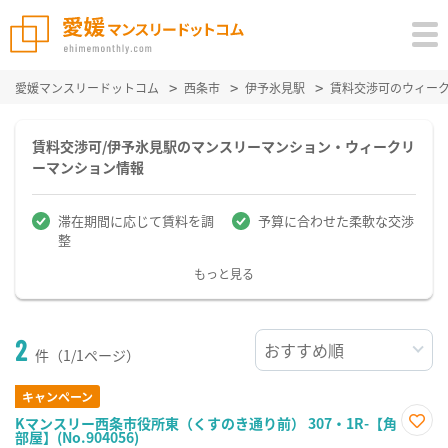
愛媛マンスリードットコム
西条市
伊予氷見駅
賃料交渉可のウィー
賃料交渉可/伊予氷見駅のマンスリーマンション・ウィークリ
ーマンション情報
滞在期間に応じて賃料を調
予算に合わせた柔軟な交渉
整
もっと見る
2
件（1/1ページ）
キャンペーン
Kマンスリー西条市役所東（くすのき通り前） 307・1R-【角
部屋】(No.904056)
お気