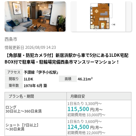
に入
り登
録
西条市
情報更新日 2026/08/09 14:23
【角部屋・防犯カメラ付】新居浜駅から車で5分にある1LDK宅配
BOX付で駐車場・駐輪場完備西条市マンスリーマンション！
アクセス
予讃線「伊予小松駅」
間取り
1LDK
面積
46.21m²
築年数
1978年 6月 築
プラン名・期間
月額目安
1日当たり 3,300円～
ロング
115,500
円/月～
30日以上～360日未満
初期費用他 33,000円～
1日当たり 3,600円～
ショート【7日以上】
124,500
円/月～
～30日未満
初期費用他 22,000円～