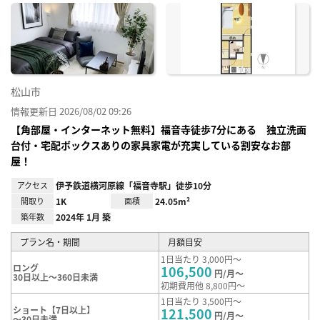
に入
り登
録
松山市
情報更新日 2026/08/02 09:26
【角部屋・インターネット無料】福音寺徒歩7分にある 独立洗面
台付・宅配ボックスありの家具家電が充実している割安なお部
屋！
アクセス
伊予鉄道横河原線「福音寺駅」徒歩10分
間取り
1K
面積
24.05m²
築年数
2024年 1月 築
プラン名・期間
月額目安
1日当たり 3,000円～
ロング
106,500
円/月～
30日以上～360日未満
初期費用他 8,800円～
1日当たり 3,500円～
ショート【7日以上】
121,500
円/月～
～30日未満