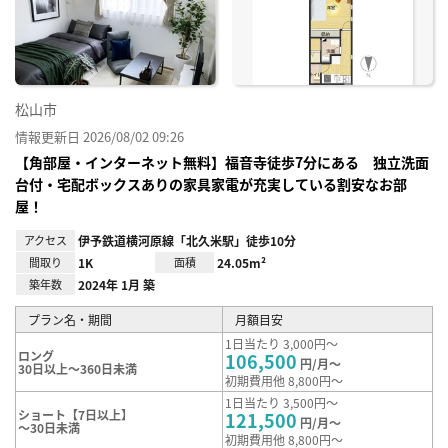
り登
録
松山市
情報更新日 2026/08/02 09:26
【角部屋・インターネット無料】福音寺徒歩7分にある 独立洗面
台付・宅配ボックスありの家具家電が充実している割安なお部
屋！
アクセス
伊予鉄道横河原線「北久米駅」徒歩10分
間取り
1K
面積
24.05m²
築年数
2024年 1月 築
プラン名・期間
月額目安
1日当たり 3,000円～
ロング
106,500
円/月～
30日以上～360日未満
初期費用他 8,800円～
1日当たり 3,500円～
ショート【7日以上】
121,500
円/月～
～30日未満
初期費用他 8,800円～