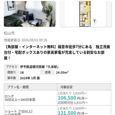
に入
り登
録
松山市
情報更新日 2026/08/02 09:26
【角部屋・インターネット無料】福音寺徒歩7分にある 独立洗面
台付・宅配ボックスありの家具家電が充実している割安なお部
屋！
アクセス
伊予鉄道横河原線「久米駅」
間取り
1K
面積
24.05m²
築年数
2024年 1月 築
プラン名・期間
月額目安
1日当たり 3,000円～
ロング
106,500
円/月～
30日以上～360日未満
初期費用他 8,800円～
1日当たり 3,500円～
ショート【7日以上】
121,500
円/月～
～30日未満