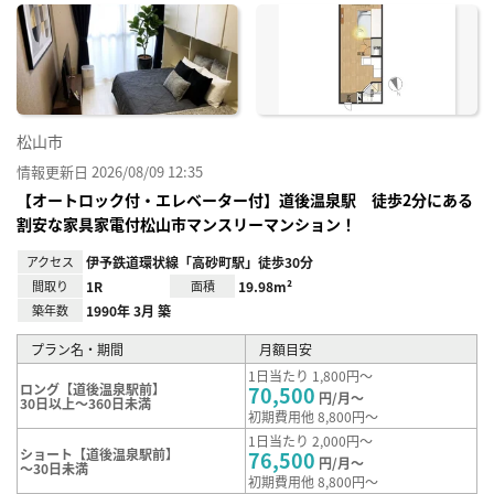
に入
り登
録
松山市
情報更新日 2026/08/09 12:35
【オートロック付・エレベーター付】道後温泉駅 徒歩2分にある
割安な家具家電付松山市マンスリーマンション！
アクセス
伊予鉄道環状線「高砂町駅」徒歩30分
間取り
1R
面積
19.98m²
築年数
1990年 3月 築
プラン名・期間
月額目安
1日当たり 1,800円～
ロング【道後温泉駅前】
70,500
円/月～
30日以上～360日未満
初期費用他 8,800円～
1日当たり 2,000円～
ショート【道後温泉駅前】
76,500
円/月～
～30日未満
初期費用他 8,800円～