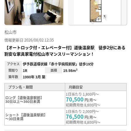
り登
録
松山市
情報更新日 2026/08/02 12:35
【オートロック付・エレベーター付】道後温泉駅 徒歩2分にある
割安な家具家電付松山市マンスリーマンション！
アクセス
伊予鉄道環状線「赤十字病院前駅」徒歩19分
間取り
1R
面積
19.98m²
築年数
1990年 3月 築
プラン名・期間
月額目安
1日当たり 1,800円～
ロング【道後温泉駅前】
70,500
円/月～
30日以上～360日未満
初期費用他 8,800円～
1日当たり 2,000円～
ショート【道後温泉駅前】
76,500
円/月～
～30日未満
初期費用他 8,800円～