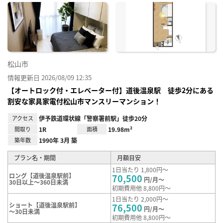
に入
り登
録
松山市
情報更新日 2026/08/09 12:35
【オートロック付・エレベーター付】道後温泉駅 徒歩2分にある
割安な家具家電付松山市マンスリーマンション！
アクセス
伊予鉄道環状線「警察署前駅」徒歩20分
間取り
1R
面積
19.98m²
築年数
1990年 3月 築
プラン名・期間
月額目安
1日当たり 1,800円～
ロング【道後温泉駅前】
70,500
円/月～
30日以上～360日未満
初期費用他 8,800円～
1日当たり 2,000円～
ショート【道後温泉駅前】
76,500
円/月～
～30日未満
初期費用他 8,800円～