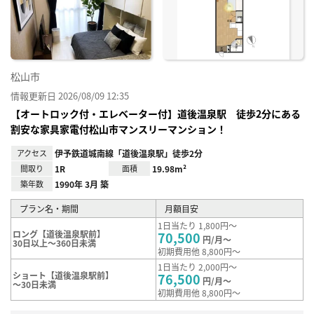
り登
録
松山市
情報更新日 2026/08/09 12:35
【オートロック付・エレベーター付】道後温泉駅 徒歩2分にある
割安な家具家電付松山市マンスリーマンション！
アクセス
伊予鉄道城南線「道後温泉駅」徒歩2分
間取り
1R
面積
19.98m²
築年数
1990年 3月 築
プラン名・期間
月額目安
1日当たり 1,800円～
ロング【道後温泉駅前】
70,500
円/月～
30日以上～360日未満
初期費用他 8,800円～
1日当たり 2,000円～
ショート【道後温泉駅前】
76,500
円/月～
～30日未満
初期費用他 8,800円～