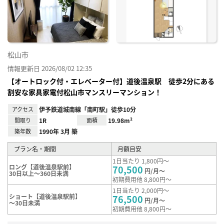
り登
録
松山市
情報更新日 2026/08/02 12:35
【オートロック付・エレベーター付】道後温泉駅 徒歩2分にある
割安な家具家電付松山市マンスリーマンション！
アクセス
伊予鉄道城南線「南町駅」徒歩10分
間取り
1R
面積
19.98m²
築年数
1990年 3月 築
プラン名・期間
月額目安
1日当たり 1,800円～
ロング【道後温泉駅前】
70,500
円/月～
30日以上～360日未満
初期費用他 8,800円～
1日当たり 2,000円～
ショート【道後温泉駅前】
76,500
円/月～
～30日未満
初期費用他 8,800円～