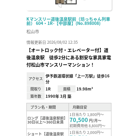
Kマンスリー道後温泉駅前（坊っちゃん列車
前） 604・1R-【中部屋】(No.898008)
松山市
情報更新日 2026/08/02 12:35
【オートロック付・エレベーター付】道
後温泉駅 徒歩2分にある割安な家具家電
付松山市マンスリーマンション！
伊予鉄道環状線「上一万駅」徒歩16
アクセス
分
1R
19.98m²
間取り
面積
1990年 3月 築
築年数
プラン名・期間
月額目安
1日当たり 1,800円～
ロング【道後温泉駅前】
70,500
円/月～
30日以上～360日未満
初期費用他 8,800円～
1日当たり 2,000円～
ショート【道後温泉駅