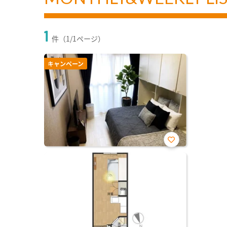
1
件（1/1ページ）
キャンペーン
お気
に入
り登
録