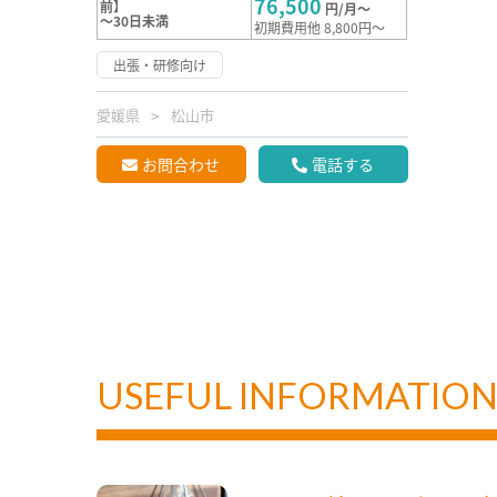
76,500
前】
円/月～
～30日未満
初期費用他 8,800円～
出張・研修向け
愛媛県
松山市
お問合わせ
電話する
USEFUL INFORMATIO