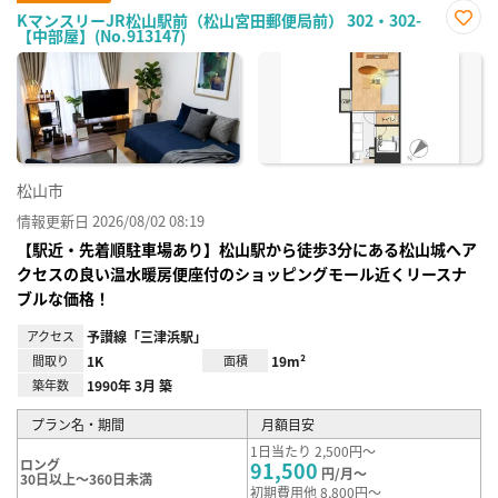
KマンスリーJR松山駅前（松山宮田郵便局前） 302・302-
【中部屋】(No.913147)
お気
に入
り登
録
松山市
情報更新日 2026/08/02 08:19
【駅近・先着順駐車場あり】松山駅から徒歩3分にある松山城へア
クセスの良い温水暖房便座付のショッピングモール近くリースナ
ブルな価格！
アクセス
予讃線「三津浜駅」
間取り
1K
面積
19m²
築年数
1990年 3月 築
プラン名・期間
月額目安
1日当たり 2,500円～
ロング
91,500
円/月～
30日以上～360日未満
初期費用他 8,800円～