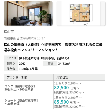
に入
り登
録
松山市
情報更新日 2026/08/02 15:37
松山の繁華街（大街道）へ徒歩圏内で 複数名利用されるのに最
適な松山市マンスリーマンション！
アクセス
伊予鉄道本町線「松山市駅」徒歩18分
間取り
2DK
面積
34.71m²
築年数
1988年 1月 築
プラン名・期間
月額目安
1日当たり 2,200円～
ロング【勝山町電停前】
82,500
円/月～
30日以上～360日未満
初期費用他 33,000円～
1日当たり 2,300円～
ショート【勝山町電停前】
85,500
円/月～
～30日未満
初期費用他 22,000円～