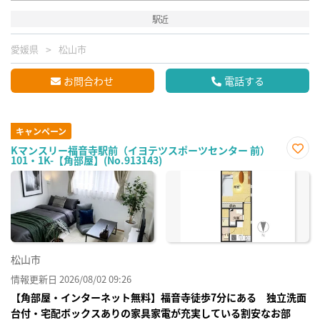
駅近
愛媛県
松山市
お問合わせ
電話する
キャンペーン
Kマンスリー福音寺駅前（イヨテツスポーツセンター 前）
101・1K-【角部屋】(No.913143)
お気
に入
り登
録
松山市
情報更新日 2026/08/02 09:26
【角部屋・インターネット無料】福音寺徒歩7分にある 独立洗面
台付・宅配ボックスありの家具家電が充実している割安なお部