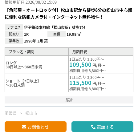
情報更新日 2026/08/02 15:09
【角部屋・オートロック付】松山市駅から徒歩8分の松山市中心部
に便利な防犯カメラ付・インターネット無料物件！
アクセス
伊予鉄道本町線「松山市駅」徒歩7分
間取り
1R
面積
19.98m²
築年数
1990年 3月 築
プラン名・期間
月額目安
1日当たり 3,100円～
ロング
109,500
円/月～
30日以上～360日未満
初期費用他 8,800円～
1日当たり 3,300円～
ショート【7日以上】
115,500
円/月～
～30日未満
初期費用他 8,800円～
駅近
愛媛県
松山市
お問合わせ
電話する