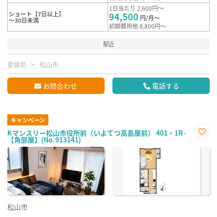
1日当たり 2,600円～
ショート【7日以上】
94,500
円/月～
～30日未満
初期費用他 8,800円～
駅近
愛媛県
松山市
お問合わせ
電話する
キャンペーン
Kマンスリー松山市役所前（いよてつ高島屋前） 401・1R-
【角部屋】(No.913141)
お気
に入
り登
録
松山市