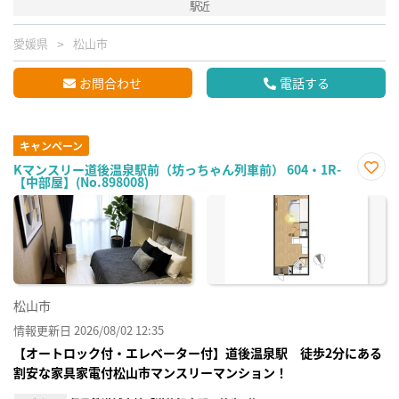
駅近
愛媛県
松山市
お問合わせ
電話する
キャンペーン
Kマンスリー道後温泉駅前（坊っちゃん列車前） 604・1R-
【中部屋】(No.898008)
お気
に入
り登
録
松山市
情報更新日 2026/08/02 12:35
【オートロック付・エレベーター付】道後温泉駅 徒歩2分にある
割安な家具家電付松山市マンスリーマンション！