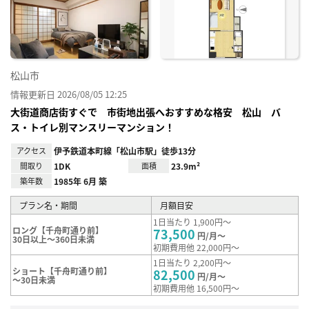
り登
録
松山市
情報更新日 2026/08/05 12:25
大街道商店街すぐで 市街地出張へおすすめな格安 松山 バ
ス・トイレ別マンスリーマンション！
アクセス
伊予鉄道本町線「松山市駅」徒歩13分
間取り
1DK
面積
23.9m²
築年数
1985年 6月 築
プラン名・期間
月額目安
1日当たり 1,900円～
ロング【千舟町通り前】
73,500
円/月～
30日以上～360日未満
初期費用他 22,000円～
1日当たり 2,200円～
ショート【千舟町通り前】
82,500
円/月～
～30日未満
初期費用他 16,500円～