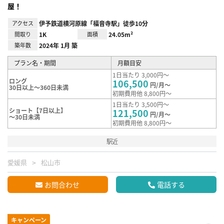
屋！
アクセス
伊予鉄道横河原線「福音寺駅」徒歩10分
間取り
1K
面積
24.05m²
築年数
2024年 1月 築
プラン名・期間
月額目安
1日当たり 3,000円～
ロング
106,500
円/月～
30日以上～360日未満
初期費用他 8,800円～
1日当たり 3,500円～
ショート【7日以上】
121,500
円/月～
～30日未満
初期費用他 8,800円～
駅近
愛媛県
松山市
お問合わせ
電話する
キャンペーン