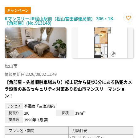
キャンペーン
KマンスリーJR松山駅前（松山宮田郵便局前） 306・1K-
【角部屋】(No.913148)
お気
に入
り登
録
松山市
情報更新日 2026/08/02 11:49
【角部屋・先着順駐車場あり】松山駅から徒歩3分にある防犯カメ
ラ設置のあるセキュリティ対策あり松山市マンスリーマンショ
ン！
アクセス
予讃線「三津浜駅」
間取り
1K
面積
19m²
築年数
1990年 3月 築
プラン名・期間
月額目安
1日当たり 2,500円～