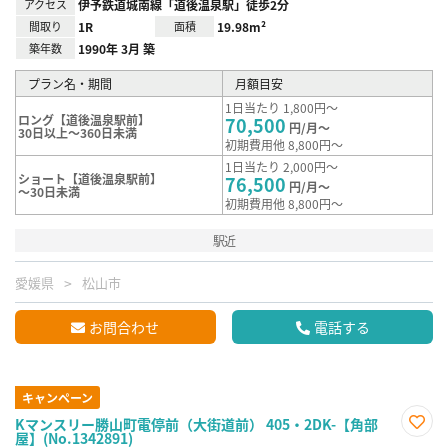
アクセス
伊予鉄道城南線「道後温泉駅」徒歩2分
間取り
1R
面積
19.98m²
築年数
1990年 3月 築
プラン名・期間
月額目安
1日当たり 1,800円～
ロング【道後温泉駅前】
70,500
円/月～
30日以上～360日未満
初期費用他 8,800円～
1日当たり 2,000円～
ショート【道後温泉駅前】
76,500
円/月～
～30日未満
初期費用他 8,800円～
駅近
愛媛県
松山市
お問合わせ
電話する
キャンペーン
Kマンスリー勝山町電停前（大街道前） 405・2DK-【角部
屋】(No.1342891)
お気