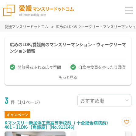
愛媛マンスリードットコム
広めのLDKのウィークリー・マンスリーマンシ
広めのLDK/愛媛県のマンスリーマンション・ウィークリーマ
ンション情報
開放感あふれる広々空間
自炊や食事をゆったり満喫
もっと見る
3
件（1/1ページ）
キャンペーン
Kマンスリー新居浜工業高等学校前（ 十全総合病院前）
401・1LDK-【角部屋】(No.913146)
お気
に入