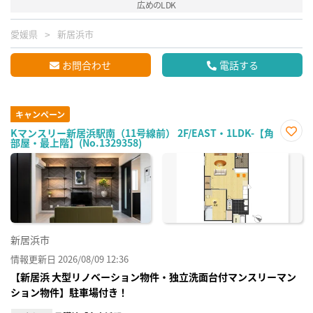
広めのLDK
愛媛県
新居浜市
お問合わせ
電話する
キャンペーン
Kマンスリー新居浜駅南（11号線前） 2F/EAST・1LDK-【角
部屋・最上階】(No.1329358)
お気
に入
り登
録
新居浜市
情報更新日 2026/08/09 12:36
【新居浜 大型リノベーション物件・独立洗面台付マンスリーマン
ション物件】駐車場付き！