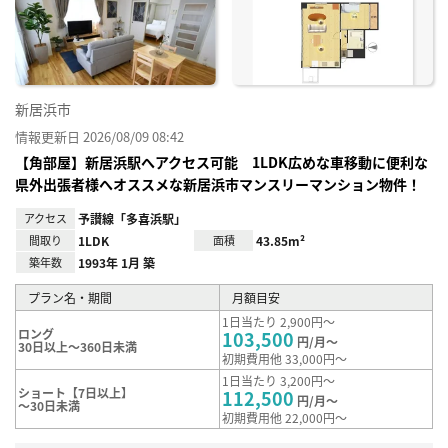
り登
録
新居浜市
情報更新日 2026/08/09 08:42
【角部屋】新居浜駅へアクセス可能 1LDK広めな車移動に便利な
県外出張者様へオススメな新居浜市マンスリーマンション物件！
アクセス
予讃線「多喜浜駅」
間取り
1LDK
面積
43.85m²
築年数
1993年 1月 築
プラン名・期間
月額目安
1日当たり 2,900円～
ロング
103,500
円/月～
30日以上～360日未満
初期費用他 33,000円～
1日当たり 3,200円～
ショート【7日以上】
112,500
円/月～
～30日未満
初期費用他 22,000円～