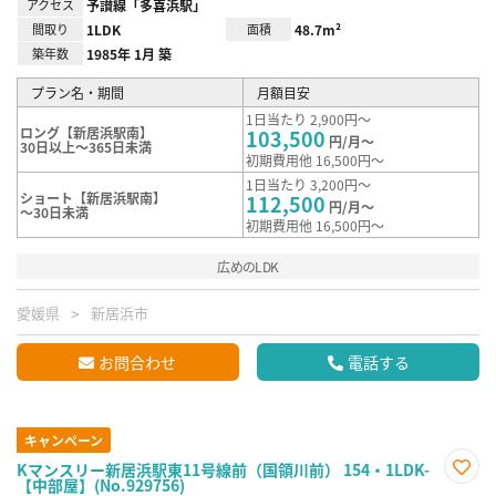
アクセス
予讃線「多喜浜駅」
間取り
1LDK
面積
48.7m²
築年数
1985年 1月 築
プラン名・期間
月額目安
1日当たり 2,900円～
ロング【新居浜駅南】
103,500
円/月～
30日以上～365日未満
初期費用他 16,500円～
1日当たり 3,200円～
ショート【新居浜駅南】
112,500
円/月～
～30日未満
初期費用他 16,500円～
広めのLDK
愛媛県
新居浜市
お問合わせ
電話する
キャンペーン
Kマンスリー新居浜駅東11号線前（国領川前） 154・1LDK-
【中部屋】(No.929756)
お気