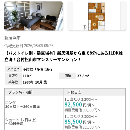
に入
り登
録
新居浜市
情報更新日 2026/08/09 09:26
【バストイレ別・駐車場有】新居浜駅から車で8分にある1LDK独
立洗面台付松山市マンスリーマンション！
アクセス
予讃線「多喜浜駅」
間取り
1LDK
面積
37.8m²
築年数
1980年 10月 築
プラン名・期間
月額目安
1日当たり 2,200円～
ロング
82,500
円/月～
30日以上～360日未満
初期費用他 33,000円～
1日当たり 2,300円～
ショート【7日以上】
85,500
円/月～
～30日未満
初期費用他 22,000円～