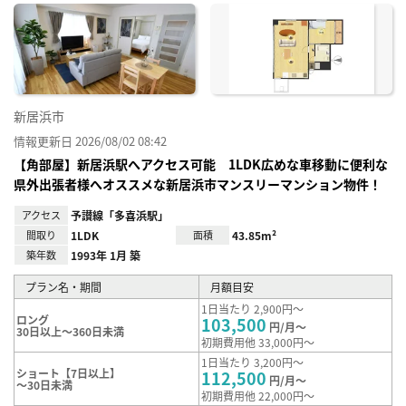
に入
り登
録
新居浜市
情報更新日 2026/08/02 08:42
【角部屋】新居浜駅へアクセス可能 1LDK広めな車移動に便利な
県外出張者様へオススメな新居浜市マンスリーマンション物件！
アクセス
予讃線「多喜浜駅」
間取り
1LDK
面積
43.85m²
築年数
1993年 1月 築
プラン名・期間
月額目安
1日当たり 2,900円～
ロング
103,500
円/月～
30日以上～360日未満
初期費用他 33,000円～
1日当たり 3,200円～
ショート【7日以上】
112,500
円/月～
～30日未満
初期費用他 22,000円～