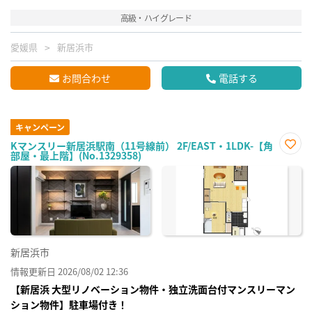
高級・ハイグレード
愛媛県
新居浜市
お問合わせ
電話する
キャンペーン
Kマンスリー新居浜駅南（11号線前） 2F/EAST・1LDK-【角
部屋・最上階】(No.1329358)
お気
に入
り登
録
新居浜市
情報更新日 2026/08/02 12:36
【新居浜 大型リノベーション物件・独立洗面台付マンスリーマン
ション物件】駐車場付き！