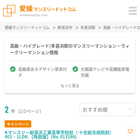
愛媛マンスリードットコム
新居浜市
多喜浜駅
高級・ハイグレード
高級・ハイグレード/多喜浜駅のマンスリーマンション・ウィ
ークリーマンション情報
高級感あるデザイン家具付
大画面テレビや高機能家電
き
完備
もっと見る
2
件（1/1ページ）
キャンペーン
Kマンスリー新居浜工業高等学校前（ 十全総合病院前）
401・1LDK-【角部屋】(No.913146)
お気