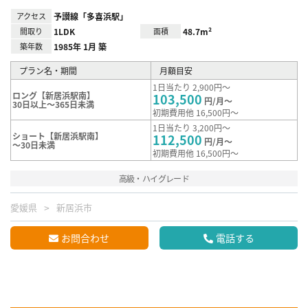
アクセス
予讃線「多喜浜駅」
間取り
1LDK
面積
48.7m²
築年数
1985年 1月 築
プラン名・期間
月額目安
1日当たり 2,900円～
ロング【新居浜駅南】
103,500
円/月～
30日以上～365日未満
初期費用他 16,500円～
1日当たり 3,200円～
ショート【新居浜駅南】
112,500
円/月～
～30日未満
初期費用他 16,500円～
高級・ハイグレード
愛媛県
新居浜市
お問合わせ
電話する