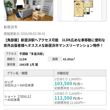
り登
録
新居浜市
情報更新日 2026/08/02 08:42
【角部屋】新居浜駅へアクセス可能 1LDK広めな車移動に便利な
県外出張者様へオススメな新居浜市マンスリーマンション物件！
アクセス
予讃線「多喜浜駅」
間取り
1LDK
面積
43.85m²
築年数
1993年 1月 築
プラン名・期間
月額目安
1日当たり 2,900円～
ロング
103,500
円/月～
30日以上～360日未満
初期費用他 33,000円～
1日当たり 3,200円～
ショート【7日以上】
112,500
円/月～
～30日未満
初期費用他 22,000円～