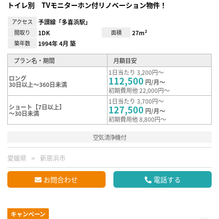
トイレ別 TVモニターホン付リノベーション物件！
アクセス
予讃線「多喜浜駅」
間取り
1DK
面積
27m²
築年数
1994年 4月 築
プラン名・期間
月額目安
1日当たり 3,200円～
ロング
112,500
円/月～
30日以上～360日未満
初期費用他 22,000円～
1日当たり 3,700円～
ショート【7日以上】
127,500
円/月～
～30日未満
初期費用他 8,800円～
空気清浄機付
愛媛県
新居浜市
お問合わせ
電話する
キャンペーン