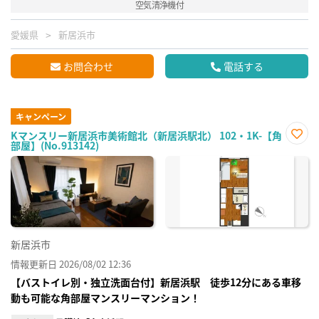
空気清浄機付
愛媛県
新居浜市
お問合わせ
電話する
キャンペーン
Kマンスリー新居浜市美術館北（新居浜駅北） 102・1K-【角
部屋】(No.913142)
お気
に入
り登
録
新居浜市
情報更新日 2026/08/02 12:36
【バストイレ別・独立洗面台付】新居浜駅 徒歩12分にある車移
動も可能な角部屋マンスリーマンション！