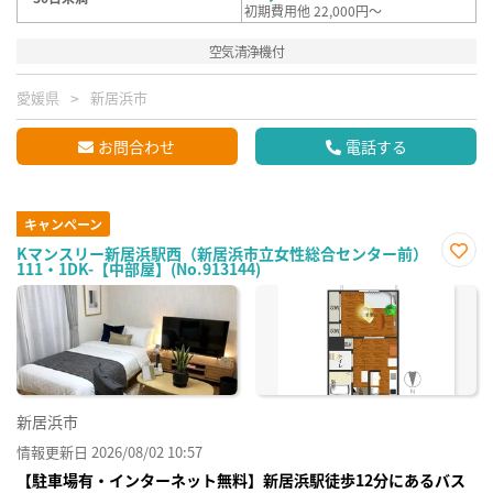
初期費用他 22,000円～
空気清浄機付
愛媛県
新居浜市
お問合わせ
電話する
キャンペーン
Kマンスリー新居浜駅西（新居浜市立女性総合センター前）
111・1DK-【中部屋】(No.913144)
お気
に入
り登
録
新居浜市
情報更新日 2026/08/02 10:57
【駐車場有・インターネット無料】新居浜駅徒歩12分にあるバス