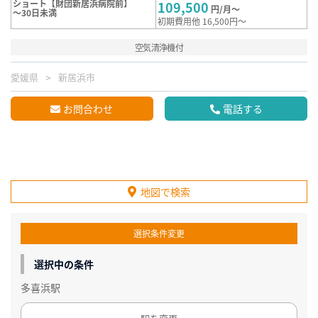
ショート【財団新居浜病院前】
109,500
円/月～
～30日未満
初期費用他 16,500円～
空気清浄機付
愛媛県
新居浜市
お問合わせ
電話する
地図で検索
選択条件変更
選択中の条件
多喜浜駅