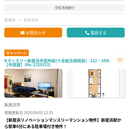
空気清浄機付
愛媛県
新居浜市
お問合わせ
電話する
キャンペーン
Kマンスリー新居浜市役所前(十全総合病院前） 122・1DK-
【中部屋】(No.1329253)
お気
に入
り登
録
新居浜市
情報更新日 2026/08/02 12:35
【新居浜リノベーションマンスリーマンション物件】新居浜駅か
ら駅車6分にある駐車場付き物件！