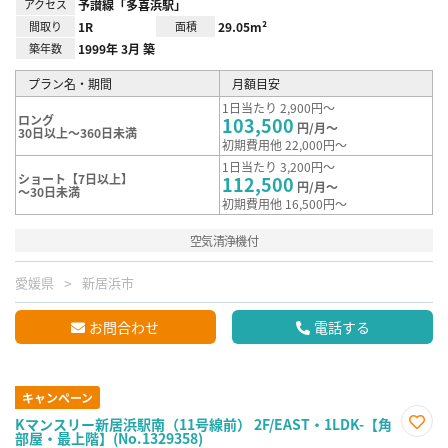
アクセス
予讃線「多喜浜駅」
間取り
1R
面積
29.05m²
築年数
1999年 3月 築
プラン名・期間
月額目安
1日当たり 2,900円～
ロング
103,500
円/月～
30日以上～360日未満
初期費用他 22,000円～
1日当たり 3,200円～
ショート【7日以上】
112,500
円/月～
～30日未満
初期費用他 16,500円～
空気清浄機付
愛媛県
新居浜市
お問合わせ
電話する
キャンペーン
Kマンスリー新居浜駅南（11号線前） 2F/EAST・1LDK-【角
部屋・最上階】(No.1329358)
お気