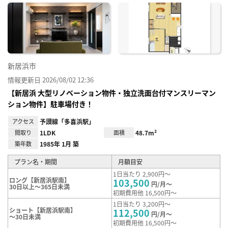
に入
り登
録
新居浜市
情報更新日 2026/08/02 12:36
【新居浜 大型リノベーション物件・独立洗面台付マンスリーマン
ション物件】駐車場付き！
アクセス
予讃線「多喜浜駅」
間取り
1LDK
面積
48.7m²
築年数
1985年 1月 築
プラン名・期間
月額目安
1日当たり 2,900円～
ロング【新居浜駅南】
103,500
円/月～
30日以上～365日未満
初期費用他 16,500円～
1日当たり 3,200円～
ショート【新居浜駅南】
112,500
円/月～
～30日未満
初期費用他 16,500円～