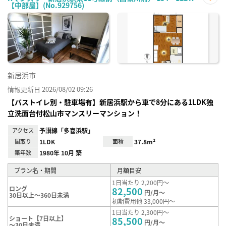
【中部屋】(No.929756)
お気
に入
り登
録
新居浜市
情報更新日 2026/08/02 09:26
【バストイレ別・駐車場有】新居浜駅から車で8分にある1LDK独
立洗面台付松山市マンスリーマンション！
アクセス
予讃線「多喜浜駅」
間取り
1LDK
面積
37.8m²
築年数
1980年 10月 築
プラン名・期間
月額目安
1日当たり 2,200円～
ロング
82,500
円/月～
30日以上～360日未満
初期費用他 33,000円～
1日当たり 2,300円～
ショート【7日以上】
85,500
円/月～
～30日未満