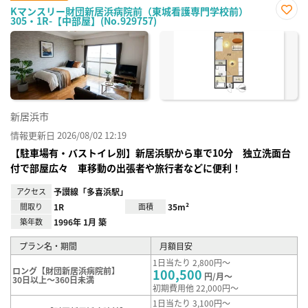
Kマンスリー財団新居浜病院前（東城看護専門学校前）
305・1R-【中部屋】(No.929757)
お気
に入
り登
録
新居浜市
情報更新日 2026/08/02 12:19
【駐車場有・バストイレ別】新居浜駅から車で10分 独立洗面台
付で部屋広々 車移動の出張者や旅行者などに便利！
アクセス
予讃線「多喜浜駅」
間取り
1R
面積
35m²
築年数
1996年 1月 築
プラン名・期間
月額目安
1日当たり 2,800円～
ロング【財団新居浜病院前】
100,500
円/月～
30日以上～360日未満
初期費用他 22,000円～
1日当たり 3,100円～