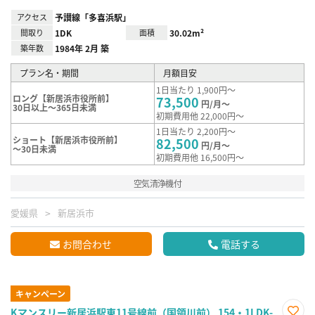
アクセス
予讃線「多喜浜駅」
間取り
1DK
面積
30.02m²
築年数
1984年 2月 築
プラン名・期間
月額目安
1日当たり 1,900円～
ロング【新居浜市役所前】
73,500
円/月～
30日以上～365日未満
初期費用他 22,000円～
1日当たり 2,200円～
ショート【新居浜市役所前】
82,500
円/月～
～30日未満
初期費用他 16,500円～
空気清浄機付
愛媛県
新居浜市
お問合わせ
電話する
キャンペーン
Kマンスリー新居浜駅東11号線前（国領川前） 154・1LDK-