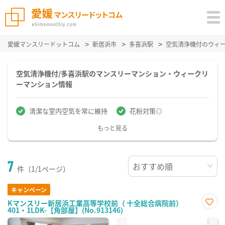
愛媛マンスリードットコム
新居浜市
多喜浜駅
空気清浄機付のウィ
空気清浄機付/多喜浜駅のマンスリーマンション・ウィークリ
ーマンション情報
清潔な室内空気を常に維持
花粉対策◎
もっと見る
7
件（1/1ページ）
キャンペーン
Kマンスリー新居浜工業高等学校前（ 十全総合病院前）
401・1LDK-【角部屋】(No.913146)
お気
に入