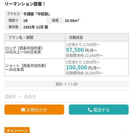
リーマンション部屋！
アクセス
予讃線「中萩駅」
間取り
1R
面積
19.98m²
築年数
1982年 12月 築
プラン名・期間
月額目安
1日当たり 2,700円～
ロング【西条市役所東】
97,500
円/月～
30日以上～360日未満
初期費用他 22,000円～
1日当たり 2,800円～
ショート【西条市役所東】
100,500
円/月～
～30日未満
初期費用他 16,500円～
風呂･トイレ別
愛媛県
西条市
お問合わせ
電話する
キャンペーン