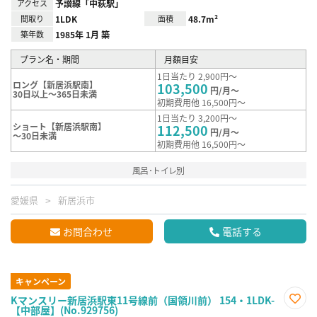
アクセス
予讃線「中萩駅」
間取り
1LDK
面積
48.7m²
築年数
1985年 1月 築
プラン名・期間
月額目安
1日当たり 2,900円～
ロング【新居浜駅南】
103,500
円/月～
30日以上～365日未満
初期費用他 16,500円～
1日当たり 3,200円～
ショート【新居浜駅南】
112,500
円/月～
～30日未満
初期費用他 16,500円～
風呂･トイレ別
愛媛県
新居浜市
お問合わせ
電話する
キャンペーン
Kマンスリー新居浜駅東11号線前（国領川前） 154・1LDK-
【中部屋】(No.929756)
お気