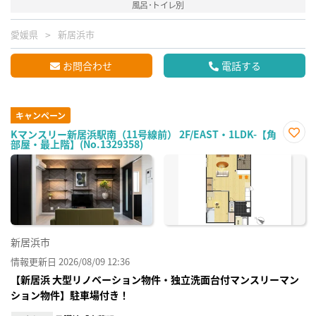
風呂･トイレ別
愛媛県
新居浜市
お問合わせ
電話する
キャンペーン
Kマンスリー新居浜駅南（11号線前） 2F/EAST・1LDK-【角
部屋・最上階】(No.1329358)
お気
に入
り登
録
新居浜市
情報更新日 2026/08/09 12:36
【新居浜 大型リノベーション物件・独立洗面台付マンスリーマン
ション物件】駐車場付き！