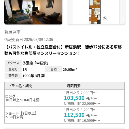
り登
録
新居浜市
情報更新日 2026/08/09 12:36
【バストイレ別・独立洗面台付】新居浜駅 徒歩12分にある車移
動も可能な角部屋マンスリーマンション！
アクセス
予讃線「中萩駅」
間取り
1R
面積
29.05m²
築年数
1999年 3月 築
プラン名・期間
月額目安
1日当たり 2,900円～
ロング
103,500
円/月～
30日以上～360日未満
初期費用他 22,000円～
1日当たり 3,200円～
ショート【7日以上】
112,500
円/月～
～30日未満
初期費用他 16,500円～