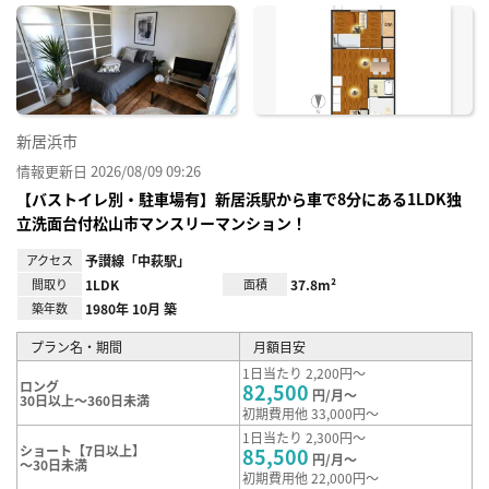
に入
り登
録
新居浜市
情報更新日 2026/08/09 09:26
【バストイレ別・駐車場有】新居浜駅から車で8分にある1LDK独
立洗面台付松山市マンスリーマンション！
アクセス
予讃線「中萩駅」
間取り
1LDK
面積
37.8m²
築年数
1980年 10月 築
プラン名・期間
月額目安
1日当たり 2,200円～
ロング
82,500
円/月～
30日以上～360日未満
初期費用他 33,000円～
1日当たり 2,300円～
ショート【7日以上】
85,500
円/月～
～30日未満
初期費用他 22,000円～