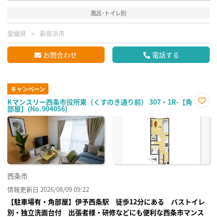
風呂･トイレ別
愛媛県
新居浜市
お問合わせ
電話する
キャンペーン
Kマンスリー西条市役所東（くすのき通り前） 307・1R-【角
部屋】(No.904056)
お気
に入
り登
録
西条市
情報更新日 2026/08/09 09:22
【駐車場有・角部屋】伊予西条駅 徒歩12分にある バストイレ
別・独立洗面台付 出張者様・研修などにも便利な西条市マンス