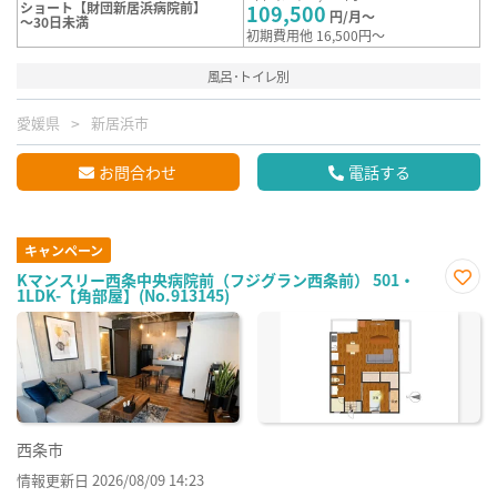
ショート【財団新居浜病院前】
109,500
円/月～
～30日未満
初期費用他 16,500円～
風呂･トイレ別
愛媛県
新居浜市
お問合わせ
電話する
キャンペーン
Kマンスリー西条中央病院前（フジグラン西条前） 501・
1LDK-【角部屋】(No.913145)
お気
に入
り登
録
西条市
情報更新日 2026/08/09 14:23