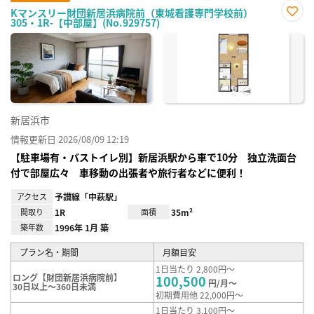
Kマンスリー財団新居浜病院前（東城看護専門学校前）
305・1R-【中部屋】(No.929757)
お気
に入
り登
録
新居浜市
情報更新日 2026/08/09 12:19
【駐車場有・バストイレ別】新居浜駅から車で10分 独立洗面台
付で部屋広々 車移動の出張者や旅行者などに便利！
アクセス
予讃線「中萩駅」
間取り
1R
面積
35m²
築年数
1996年 1月 築
プラン名・期間
月額目安
1日当たり 2,800円～
ロング【財団新居浜病院前】
100,500
円/月～
30日以上～360日未満
初期費用他 22,000円～
1日当たり 3,100円～