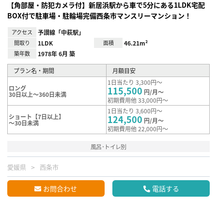
【角部屋・防犯カメラ付】新居浜駅から車で5分にある1LDK宅配
BOX付で駐車場・駐輪場完備西条市マンスリーマンション！
アクセス
予讃線「中萩駅」
間取り
1LDK
面積
46.21m²
築年数
1978年 6月 築
プラン名・期間
月額目安
1日当たり 3,300円～
ロング
115,500
円/月～
30日以上～360日未満
初期費用他 33,000円～
1日当たり 3,600円～
ショート【7日以上】
124,500
円/月～
～30日未満
初期費用他 22,000円～
風呂･トイレ別
愛媛県
西条市
お問合わせ
電話する