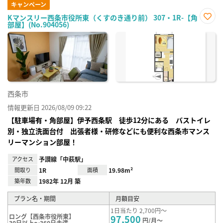
キャンペーン
Kマンスリー西条市役所東（くすのき通り前） 307・1R-【角
部屋】(No.904056)
お気
に入
り登
録
西条市
情報更新日 2026/08/09 09:22
【駐車場有・角部屋】伊予西条駅 徒歩12分にある バストイレ
別・独立洗面台付 出張者様・研修などにも便利な西条市マンス
リーマンション部屋！
アクセス
予讃線「中萩駅」
間取り
1R
面積
19.98m²
築年数
1982年 12月 築
プラン名・期間
月額目安
1日当たり 2,700円～
ロング【西条市役所東】
97,500
円/月～
30日以上～360日未満