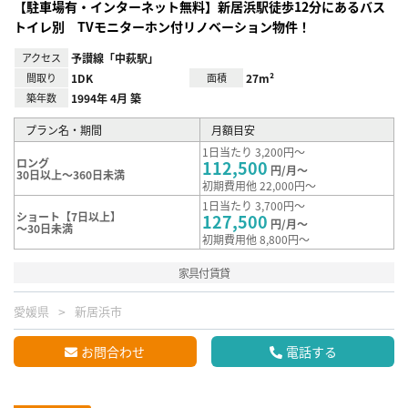
【駐車場有・インターネット無料】新居浜駅徒歩12分にあるバス
トイレ別 TVモニターホン付リノベーション物件！
アクセス
予讃線「中萩駅」
間取り
1DK
面積
27m²
築年数
1994年 4月 築
プラン名・期間
月額目安
1日当たり 3,200円～
ロング
112,500
円/月～
30日以上～360日未満
初期費用他 22,000円～
1日当たり 3,700円～
ショート【7日以上】
127,500
円/月～
～30日未満
初期費用他 8,800円～
家具付賃貸
愛媛県
新居浜市
お問合わせ
電話する