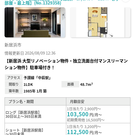
部屋・最上階】(No.1329358)
お気
に入
り登
録
新居浜市
情報更新日 2026/08/09 12:36
【新居浜 大型リノベーション物件・独立洗面台付マンスリーマン
ション物件】駐車場付き！
アクセス
予讃線「中萩駅」
間取り
1LDK
面積
48.7m²
築年数
1985年 1月 築
プラン名・期間
月額目安
1日当たり 2,900円～
ロング【新居浜駅南】
103,500
円/月～
30日以上～365日未満
初期費用他 16,500円～
1日当たり 3,200円～
ショート【新居浜駅南】
112,500
円/月～
～30日未満