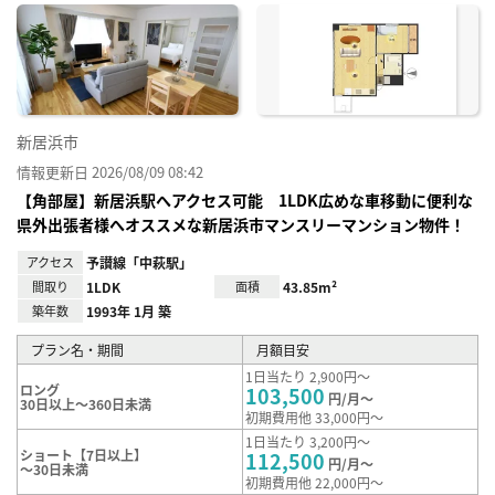
に入
り登
録
新居浜市
情報更新日 2026/08/09 08:42
【角部屋】新居浜駅へアクセス可能 1LDK広めな車移動に便利な
県外出張者様へオススメな新居浜市マンスリーマンション物件！
アクセス
予讃線「中萩駅」
間取り
1LDK
面積
43.85m²
築年数
1993年 1月 築
プラン名・期間
月額目安
1日当たり 2,900円～
ロング
103,500
円/月～
30日以上～360日未満
初期費用他 33,000円～
1日当たり 3,200円～
ショート【7日以上】
112,500
円/月～
～30日未満
初期費用他 22,000円～