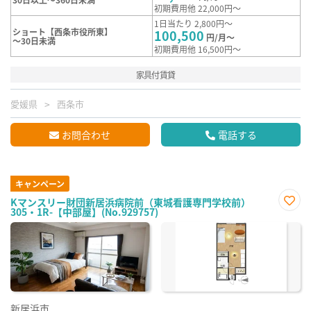
初期費用他 22,000円～
1日当たり 2,800円～
ショート【西条市役所東】
100,500
円/月～
～30日未満
初期費用他 16,500円～
家具付賃貸
愛媛県
西条市
お問合わせ
電話する
キャンペーン
Kマンスリー財団新居浜病院前（東城看護専門学校前）
305・1R-【中部屋】(No.929757)
お気
に入
り登
録
新居浜市