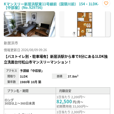
Kマンスリー新居浜駅東11号線前（国領川前） 154・1LDK-
【中部屋】(No.929756)
お気
に入
り登
録
新居浜市
情報更新日 2026/08/09 09:26
【バストイレ別・駐車場有】新居浜駅から車で8分にある1LDK独
立洗面台付松山市マンスリーマンション！
アクセス
予讃線「中萩駅」
間取り
1LDK
面積
37.8m²
築年数
1980年 10月 築
プラン名・期間
月額目安
1日当たり 2,200円～
ロング
82,500
円/月～
30日以上～360日未満
初期費用他 33,000円～
1日当たり 2,300円～