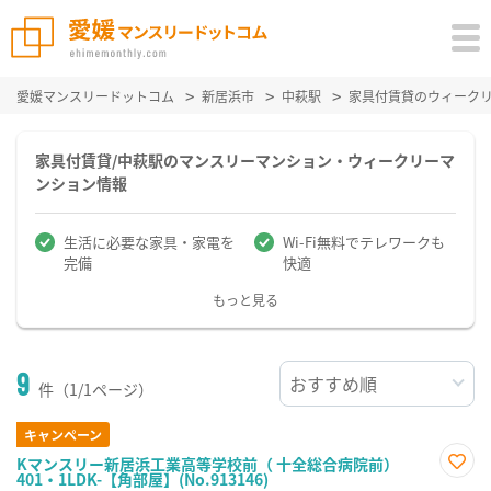
愛媛マンスリードットコム
新居浜市
中萩駅
家具付賃貸のウィーク
家具付賃貸/中萩駅のマンスリーマンション・ウィークリーマ
ンション情報
生活に必要な家具・家電を
Wi-Fi無料でテレワークも
完備
快適
もっと見る
9
件（1/1ページ）
キャンペーン
Kマンスリー新居浜工業高等学校前（ 十全総合病院前）
401・1LDK-【角部屋】(No.913146)
お気