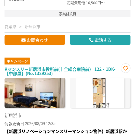
初期費用他 16,500円～
家具付賃貸
愛媛県
新居浜市
お問合わせ
電話する
キャンペーン
Kマンスリー新居浜市役所前(十全総合病院前） 122・1DK-
【中部屋】(No.1329253)
お気
に入
り登
録
新居浜市
情報更新日 2026/08/09 12:35
【新居浜リノベーションマンスリーマンション物件】新居浜駅か