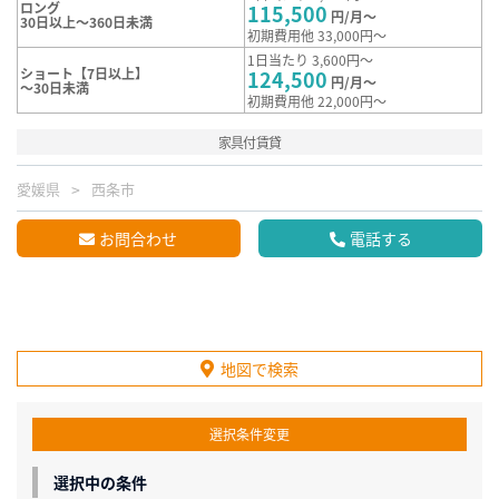
ロング
115,500
円/月～
30日以上～360日未満
初期費用他 33,000円～
1日当たり 3,600円～
ショート【7日以上】
124,500
円/月～
～30日未満
初期費用他 22,000円～
家具付賃貸
愛媛県
西条市
お問合わせ
電話する
地図で検索
選択条件変更
選択中の条件