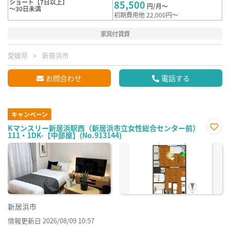
ショート【7日以上】
85,500
円/月～
～30日未満
初期費用他 22,000円～
家具付賃貸
愛媛県
新居浜市
お問合わせ
電話する
キャンペーン
Kマンスリー新居浜駅西（新居浜市立女性総合センター前）
111・1DK-【中部屋】(No.913144)
お気
に入
り登
録
新居浜市
情報更新日 2026/08/09 10:57