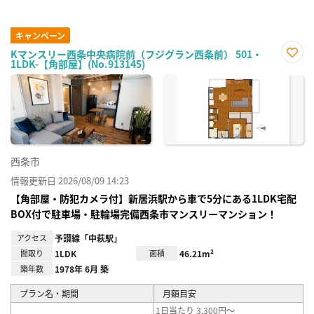
キャンペーン
Kマンスリー西条中央病院前（フジグラン西条前） 501・
1LDK-【角部屋】(No.913145)
お気
に入
り登
録
西条市
情報更新日 2026/08/09 14:23
【角部屋・防犯カメラ付】新居浜駅から車で5分にある1LDK宅配
BOX付で駐車場・駐輪場完備西条市マンスリーマンション！
アクセス
予讃線「中萩駅」
間取り
1LDK
面積
46.21m²
築年数
1978年 6月 築
プラン名・期間
月額目安
1日当たり 3,300円～