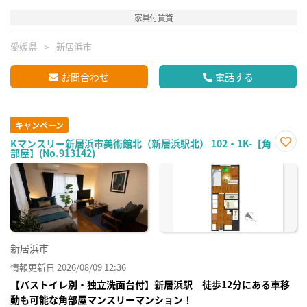
家具付賃貸
愛媛県
新居浜市
お問合わせ
電話する
キャンペーン
Kマンスリー新居浜市美術館北（新居浜駅北） 102・1K-【角
部屋】(No.913142)
お気
に入
り登
録
新居浜市
情報更新日 2026/08/09 12:36
【バストイレ別・独立洗面台付】新居浜駅 徒歩12分にある車移
動も可能な角部屋マンスリーマンション！