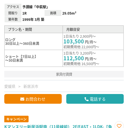
アクセス
予讃線「中萩駅」
間取り
1R
面積
29.05m²
築年数
1999年 3月 築
プラン名・期間
月額目安
1日当たり 2,900円～
ロング
103,500
円/月～
30日以上～360日未満
初期費用他 22,000円～
1日当たり 3,200円～
ショート【7日以上】
112,500
円/月～
～30日未満
初期費用他 16,500円～
家具付賃貸
愛媛県
新居浜市
お問合わせ
電話する
キャンペーン
Kマンスリー新居浜駅南（11号線前） 2F/EAST・1LDK-【角