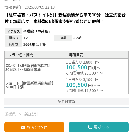
情報更新日 2026/08/09 12:19
【駐車場有・バストイレ別】新居浜駅から車で10分 独立洗面台
付で部屋広々 車移動の出張者や旅行者などに便利！
アクセス
予讃線「中萩駅」
間取り
1R
面積
35m²
築年数
1996年 1月 築
プラン名・期間
月額目安
1日当たり 2,800円～
ロング【財団新居浜病院前】
100,500
円/月～
30日以上～360日未満
初期費用他 22,000円～
1日当たり 3,100円～
ショート【財団新居浜病院前】
109,500
円/月～
～30日未満
初期費用他 16,500円～
家具付賃貸
愛媛県
新居浜市
お問合わせ
電話する