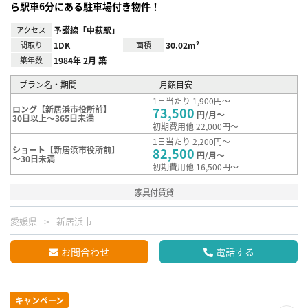
ら駅車6分にある駐車場付き物件！
アクセス
予讃線「中萩駅」
間取り
1DK
面積
30.02m²
築年数
1984年 2月 築
プラン名・期間
月額目安
1日当たり 1,900円～
ロング【新居浜市役所前】
73,500
円/月～
30日以上～365日未満
初期費用他 22,000円～
1日当たり 2,200円～
ショート【新居浜市役所前】
82,500
円/月～
～30日未満
初期費用他 16,500円～
家具付賃貸
愛媛県
新居浜市
お問合わせ
電話する
キャンペーン