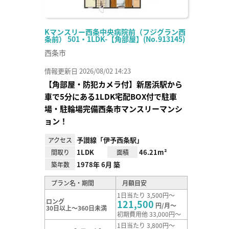
Kマンスリー西条中央病院前（フジグラン西
条前） 501・1LDK-【角部屋】(No.913145)
西条市
情報更新日 2026/08/02 14:23
【角部屋・防犯カメラ付】新居浜駅から
車で5分にある1LDK宅配BOX付で駐車
場・駐輪場完備西条市マンスリーマンシ
ョン！
予讃線「伊予西条駅」
アクセス
1LDK
46.21m²
間取り
面積
1978年 6月 築
築年数
プラン名・期間
月額目安
1日当たり 3,500円～
ロング
121,500
円/月～
30日以上～360日未満
初期費用他 33,000円～
1日当たり 3,800円～