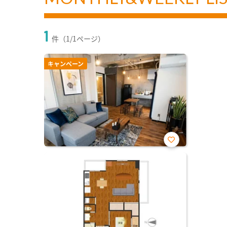
1
件（1/1ページ）
キャンペーン
お気
に入
り登
録