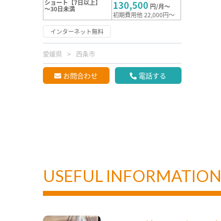
ショート【7日以上】
130,500
円/月～
～30日未満
初期費用他 22,000円～
インターネット無料
愛媛県
西条市
お問合わせ
電話する
USEFUL INFORMATIO