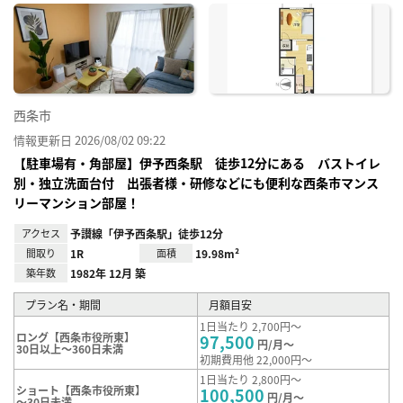
に入
り登
録
西条市
情報更新日 2026/08/02 09:22
【駐車場有・角部屋】伊予西条駅 徒歩12分にある バストイレ
別・独立洗面台付 出張者様・研修などにも便利な西条市マンス
リーマンション部屋！
アクセス
予讃線「伊予西条駅」徒歩12分
間取り
1R
面積
19.98m²
築年数
1982年 12月 築
プラン名・期間
月額目安
1日当たり 2,700円～
ロング【西条市役所東】
97,500
円/月～
30日以上～360日未満
初期費用他 22,000円～
1日当たり 2,800円～
ショート【西条市役所東】
100,500
円/月～
～30日未満