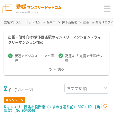
愛媛マンスリードットコム
西条市
伊予西条駅
出張・研修向けのウ
出張・研修向け/伊予西条駅のマンスリーマンション・ウィー
クリーマンション情報
駅近でビジネスエリアへ直
高速Wi-Fi完備で仕事が快
行
適
もっと見る
2
件（1/1ページ）
キャンペーン
Kマンスリー西条市役所東（くすのき通り前） 307・1R-【角
部屋】(No.904056)
お気