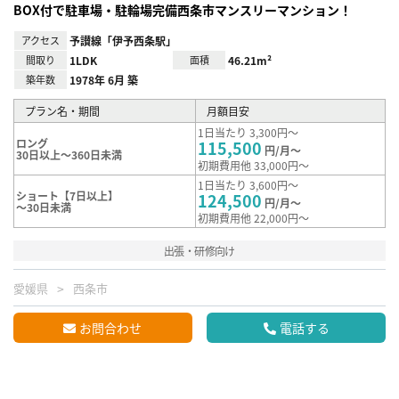
BOX付で駐車場・駐輪場完備西条市マンスリーマンション！
アクセス
予讃線「伊予西条駅」
間取り
1LDK
面積
46.21m²
築年数
1978年 6月 築
プラン名・期間
月額目安
1日当たり 3,300円～
ロング
115,500
円/月～
30日以上～360日未満
初期費用他 33,000円～
1日当たり 3,600円～
ショート【7日以上】
124,500
円/月～
～30日未満
初期費用他 22,000円～
出張・研修向け
愛媛県
西条市
お問合わせ
電話する