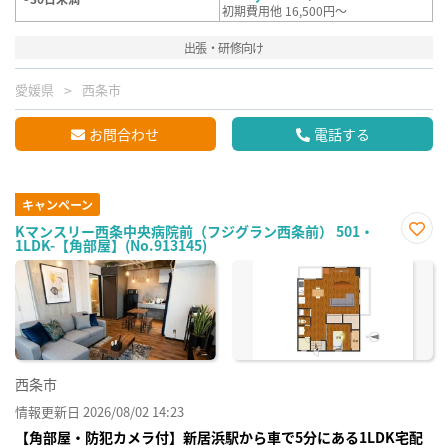
初期費用他 16,500円～
出張・研修向け
愛媛県
西条市
お問合わせ
電話する
キャンペーン
Kマンスリー西条中央病院前（フジグラン西条前） 501・
1LDK-【角部屋】(No.913145)
お気
に入
り登
録
西条市
情報更新日 2026/08/02 14:23
【角部屋・防犯カメラ付】新居浜駅から車で5分にある1LDK宅配