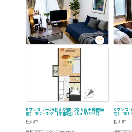
お気
に入
り登
録
KマンスリーJR松山駅前（松山宮田郵便局
Kマンス
前） 302・302-【中部屋】(No.913147)
前） 401
松山市
松山市
情報更新日 2026/08/09 08:19
情報更新日 20