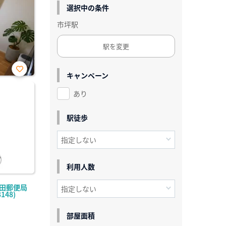
選択中の条件
市坪駅
駅を変更
キャンペーン
お気
に入
あり
り登
録
駅徒歩
利用人数
宮田郵便局
148)
部屋面積