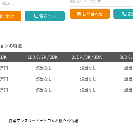
愛媛県
松山市
松山市
お問合わせ
電
問合わせ
電話する
ョンの特徴
 1DK
1LDK / 2K / 2DK
2LDK / 3K / 3DK
3LDK 
1万円
該当なし
該当なし
該当
5万円
該当なし
該当なし
該当
5万円
該当なし
該当なし
該当
N
愛媛マンスリードットコムお役立ち情報