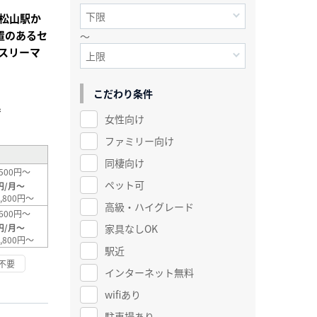
松山駅か
置のあるセ
～
スリーマ
こだわり条件
²
女性向け
ファミリー向け
同棲向け
500円～
ペット可
円/月～
,800円～
高級・ハイグレード
600円～
家具なしOK
円/月～
,800円～
駅近
不要
インターネット無料
wifiあり
駐車場あり