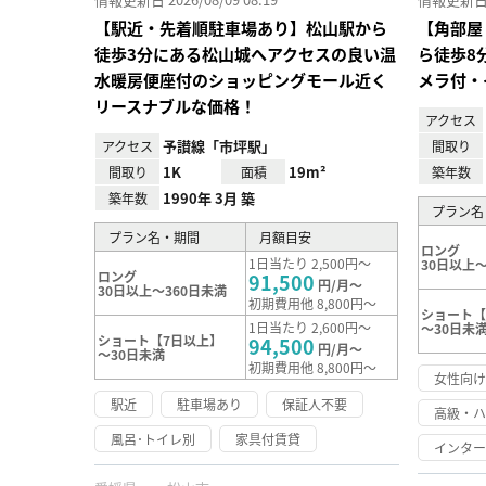
【駅近・先着順駐車場あり】松山駅から
【角部屋
徒歩3分にある松山城へアクセスの良い温
ら徒歩8
水暖房便座付のショッピングモール近く
メラ付・
リースナブルな価格！
アクセス
予讃線「市坪駅」
アクセス
間取り
1K
19m²
間取り
面積
築年数
1990年 3月 築
築年数
プラン名
プラン名・期間
月額目安
ロング
1日当たり 2,500円～
30日以上～
ロング
91,500
円/月～
30日以上～360日未満
初期費用他 8,800円～
ショート【
1日当たり 2,600円～
～30日未
ショート【7日以上】
94,500
円/月～
～30日未満
初期費用他 8,800円～
女性向
駅近
駐車場あり
保証人不要
高級・
風呂･トイレ別
家具付賃貸
インタ