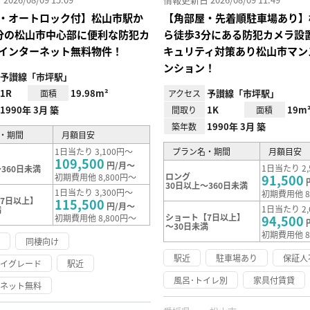
・オートロック付】松山市駅か
【角部屋・先着順駐車場あり】
分の松山市中心部に便利な防犯カ
ら徒歩3分にある防犯カメラ設
インターネット無料物件！
キュリティ対策あり松山市マン
ンション！
予讃線「市坪駅」
1R
19.98m²
予讃線「市坪駅」
面積
アクセス
1990年 3月 築
1K
19m
間取り
面積
1990年 3月 築
築年数
・期間
月額目安
1日当たり 3,100円～
プラン名・期間
月額目安
109,500
円/月～
1日当たり 2,
360日未満
ロング
初期費用他 8,800円～
91,500
30日以上～360日未満
1日当たり 3,300円～
初期費用他 8
7日以上】
115,500
円/月～
1日当たり 2,
満
ショート【7日以上】
初期費用他 8,800円～
94,500
～30日未満
初期費用他 8
け
同棲向け
駅近
駐車場あり
保証人
ハイグレード
駅近
風呂･トイレ別
家具付賃貸
ーネット無料