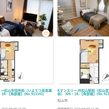
お気
に入
り登
録
リー松山市役所前（いよてつ高島屋
KマンスリーJR松山駅前（松山
・1R-【角部屋】(No.913141)
前） 306・1K-【角部屋】(No.913
松山市
26/08/09 15:09
情報更新日 2026/08/09 11:49