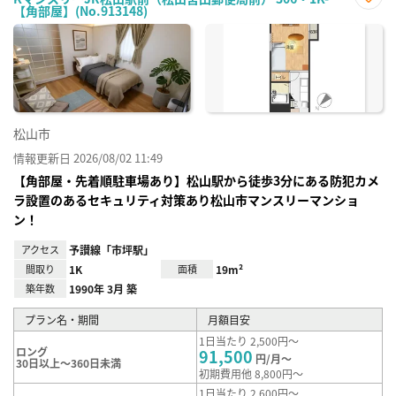
【角部屋】(No.913148)
お気
に入
り登
録
松山市
情報更新日 2026/08/02 11:49
【角部屋・先着順駐車場あり】松山駅から徒歩3分にある防犯カメ
ラ設置のあるセキュリティ対策あり松山市マンスリーマンショ
ン！
アクセス
予讃線「市坪駅」
間取り
1K
面積
19m²
築年数
1990年 3月 築
プラン名・期間
月額目安
1日当たり 2,500円～
ロング
91,500
円/月～
30日以上～360日未満
初期費用他 8,800円～
1日当たり 2,600円～