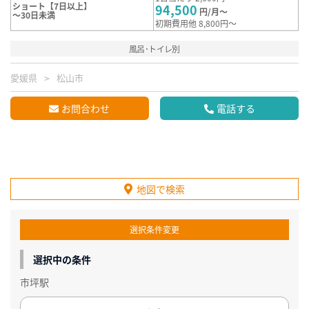
ショート【7日以上】
94,500
円/月～
～30日未満
初期費用他 8,800円～
風呂･トイレ別
愛媛県
松山市
お問合わせ
電話する
地図で検索
選択条件変更
選択中の条件
市坪駅