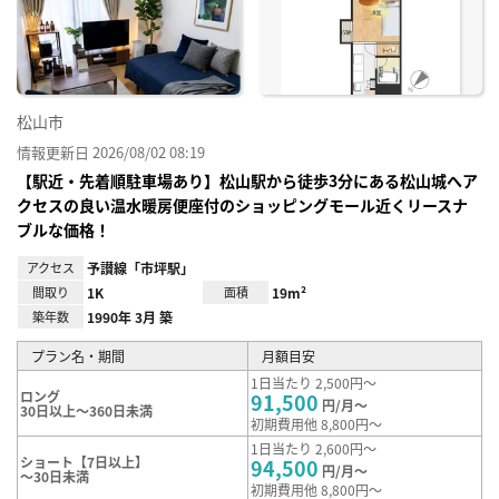
り登
録
松山市
情報更新日 2026/08/02 08:19
【駅近・先着順駐車場あり】松山駅から徒歩3分にある松山城へア
クセスの良い温水暖房便座付のショッピングモール近くリースナ
ブルな価格！
アクセス
予讃線「市坪駅」
間取り
1K
面積
19m²
築年数
1990年 3月 築
プラン名・期間
月額目安
1日当たり 2,500円～
ロング
91,500
円/月～
30日以上～360日未満
初期費用他 8,800円～
1日当たり 2,600円～
ショート【7日以上】
94,500
円/月～
～30日未満
初期費用他 8,800円～