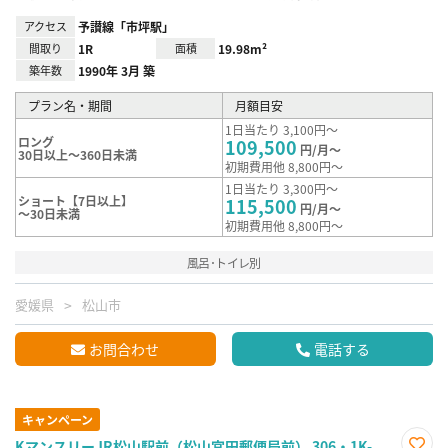
アクセス
予讃線「市坪駅」
間取り
1R
面積
19.98m²
築年数
1990年 3月 築
プラン名・期間
月額目安
1日当たり 3,100円～
ロング
109,500
円/月～
30日以上～360日未満
初期費用他 8,800円～
1日当たり 3,300円～
ショート【7日以上】
115,500
円/月～
～30日未満
初期費用他 8,800円～
風呂･トイレ別
愛媛県
松山市
お問合わせ
電話する
キャンペーン
KマンスリーJR松山駅前（松山宮田郵便局前） 306・1K-