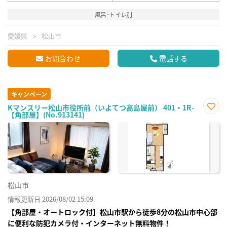
風呂･トイレ別
愛媛県
松山市
お問合わせ
電話する
キャンペーン
Kマンスリー松山市役所前（いよてつ高島屋前） 401・1R-
【角部屋】(No.913141)
お気
に入
り登
録
松山市
情報更新日 2026/08/02 15:09
【角部屋・オートロック付】松山市駅から徒歩8分の松山市中心部
に便利な防犯カメラ付・インターネット無料物件！