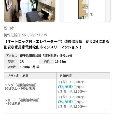
り登
録
松山市
情報更新日 2026/08/02 12:35
【オートロック付・エレベーター付】道後温泉駅 徒歩2分にある
割安な家具家電付松山市マンスリーマンション！
アクセス
伊予鉄道環状線「鉄砲町駅」徒歩24分
間取り
1R
面積
19.98m²
築年数
1990年 3月 築
プラン名・期間
月額目安
1日当たり 1,800円～
ロング【道後温泉駅前】
70,500
円/月～
30日以上～360日未満
初期費用他 8,800円～
1日当たり 2,000円～
ショート【道後温泉駅前】
76,500
円/月～
～30日未満
初期費用他 8,800円～