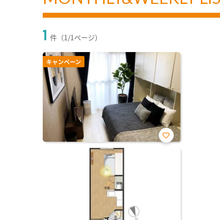
1
件（1/1ページ）
キャンペーン
お気
に入
り登
録