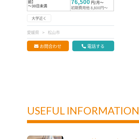
76,500
前】
円/月～
～30日未満
初期費用他 8,800円～
大学近く
愛媛県
松山市
お問合わせ
電話する
USEFUL INFORMATIO