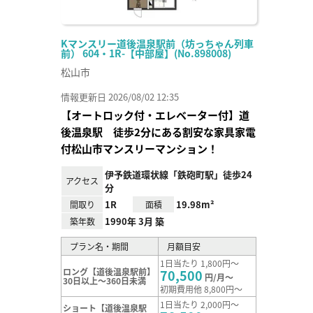
Kマンスリー道後温泉駅前（坊っちゃん列車
前） 604・1R-【中部屋】(No.898008)
松山市
情報更新日 2026/08/02 12:35
【オートロック付・エレベーター付】道
後温泉駅 徒歩2分にある割安な家具家電
付松山市マンスリーマンション！
伊予鉄道環状線「鉄砲町駅」徒歩24
アクセス
分
1R
19.98m²
間取り
面積
1990年 3月 築
築年数
プラン名・期間
月額目安
1日当たり 1,800円～
ロング【道後温泉駅前】
70,500
円/月～
30日以上～360日未満
初期費用他 8,800円～
1日当たり 2,000円～
ショート【道後温泉駅