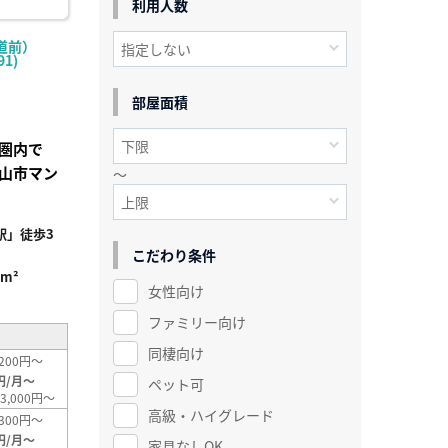
利用人数
道前）
1)
部屋面積
歩圏内で
山市マン
～
駅」徒歩3
こだわり条件
1m²
女性向け
ファミリー向け
同棲向け
200円～
円/月～
ペット可
3,000円～
高級・ハイグレード
300円～
円/月～
家具なしOK