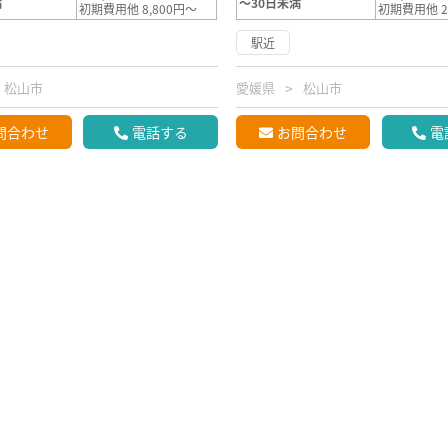
満
～30日未満
初期費用他 8,800円～
初期費用他 2
駅近
松山市
愛媛県
松山市
問合わせ
電話する
お問合わせ
電