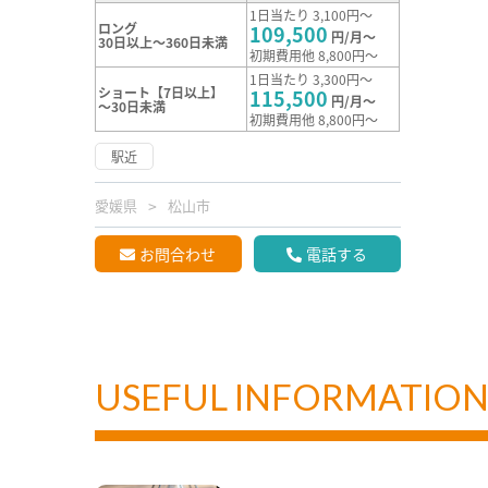
1日当たり 3,100円～
ロング
109,500
円/月～
30日以上～360日未満
初期費用他 8,800円～
1日当たり 3,300円～
ショート【7日以上】
115,500
円/月～
～30日未満
初期費用他 8,800円～
駅近
愛媛県
松山市
お問合わせ
電話する
USEFUL INFORMATIO