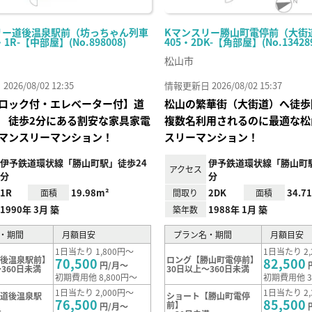
リー道後温泉駅前（坊っちゃん列車
Kマンスリー勝山町電停前（大街
・1R-【中部屋】(No.898008)
405・2DK-【角部屋】(No.134289
松山市
26/08/02 12:35
情報更新日 2026/08/02 15:37
ロック付・エレベーター付】道
松山の繁華街（大街道）へ徒
 徒歩2分にある割安な家具家電
複数名利用されるのに最適な松
マンスリーマンション！
スリーマンション！
伊予鉄道環状線「勝山町駅」徒歩24
伊予鉄道環状線「勝山町
アクセス
分
分
1R
19.98m²
2DK
34.7
面積
間取り
面積
1990年 3月 築
1988年 1月 築
築年数
・期間
月額目安
プラン名・期間
月額目安
1日当たり 1,800円～
1日当たり 2,
道後温泉駅前】
ロング【勝山町電停前】
70,500
82,500
円/月～
360日未満
30日以上～360日未満
初期費用他 8,800円～
初期費用他 3
1日当たり 2,000円～
1日当たり 2,
【道後温泉駅
ショート【勝山町電停
76,500
85,500
前】
円/月～