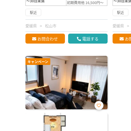
～30日未満
～30日未
初期費用他 16,500円～
駅近
駅近
愛媛県
松山市
愛媛県
お問合わせ
電話する
お
キャンペーン
お気
に入
り登
録