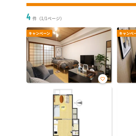
4
件（1/1ページ）
キャンペーン
キャンペ
お気
に入
り登
録