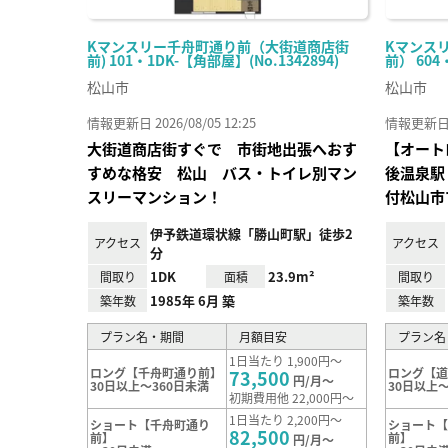
Kマンスリー千舟町通り前（大街道商店街
Kマンス
前) 101・1DK-【角部屋】(No.1342894)
前） 604
松山市
松山市
情報更新日 2026/08/05 12:25
情報更新日 20
大街道商店街すぐで 市街地出張へおす
【オート
すめな格安 松山 バス・トイレ別マン
後温泉駅
スリーマンション！
付松山市
伊予鉄道環状線「勝山町駅」徒歩2
アクセス
アクセス
分
1DK
23.9m²
間取り
面積
間取り
1985年 6月 築
築年数
築年数
プラン名・期間
月額目安
プラン名
1日当たり 1,900円～
ロング【千舟町通り前】
ロング【
73,500
円/月～
30日以上～360日未満
30日以上～
初期費用他 22,000円～
1日当たり 2,200円～
ショート【千舟町通り
ショート
82,500
前】
前】
円/月～