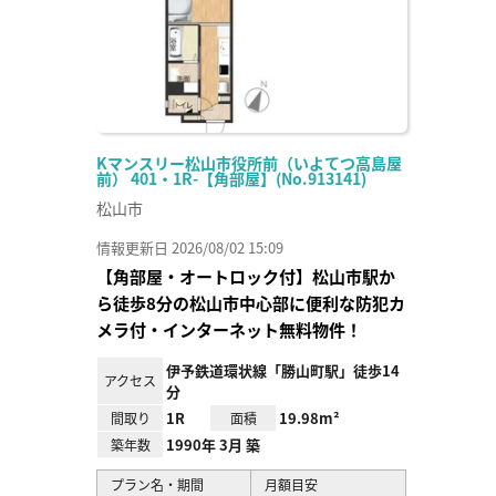
Kマンスリー松山市役所前（いよてつ高島屋
前） 401・1R-【角部屋】(No.913141)
松山市
情報更新日 2026/08/02 15:09
【角部屋・オートロック付】松山市駅か
ら徒歩8分の松山市中心部に便利な防犯カ
メラ付・インターネット無料物件！
伊予鉄道環状線「勝山町駅」徒歩14
アクセス
分
1R
19.98m²
間取り
面積
1990年 3月 築
築年数
プラン名・期間
月額目安