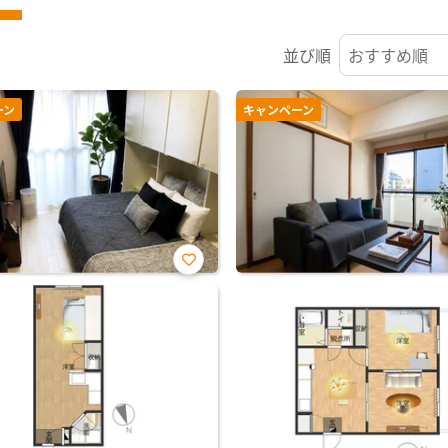
並び順
ーン
キャンペーン
お気
に入
り登
録