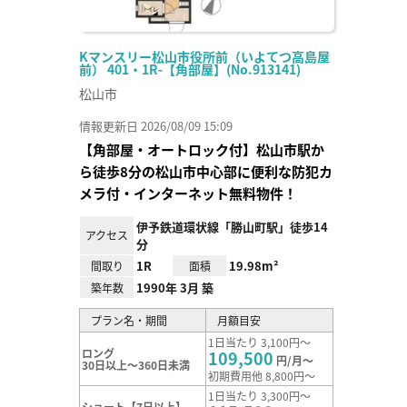
Kマンスリー松山市役所前（いよてつ高島屋
前） 401・1R-【角部屋】(No.913141)
松山市
情報更新日 2026/08/09 15:09
【角部屋・オートロック付】松山市駅か
ら徒歩8分の松山市中心部に便利な防犯カ
メラ付・インターネット無料物件！
伊予鉄道環状線「勝山町駅」徒歩14
アクセス
分
1R
19.98m²
間取り
面積
1990年 3月 築
築年数
プラン名・期間
月額目安
1日当たり 3,100円～
ロング
109,500
円/月～
30日以上～360日未満
初期費用他 8,800円～
1日当たり 3,300円～
ショート【7日以上】