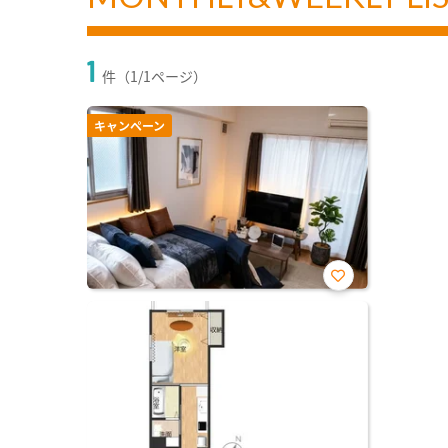
1
件（1/1ページ）
キャンペーン
お気
に入
り登
録