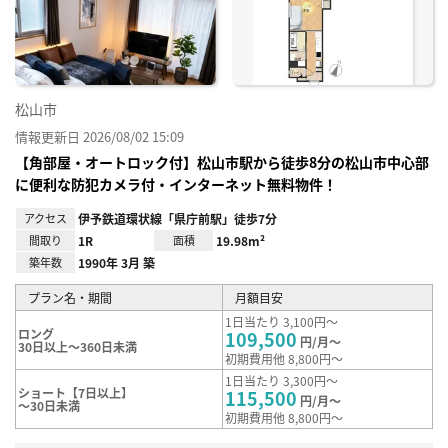
り登
録
松山市
情報更新日 2026/08/02 15:09
【角部屋・オートロック付】松山市駅から徒歩8分の松山市中心部
に便利な防犯カメラ付・インターネット無料物件！
アクセス
伊予鉄道環状線「県庁前駅」徒歩7分
間取り
1R
面積
19.98m²
築年数
1990年 3月 築
プラン名・期間
月額目安
1日当たり 3,100円～
ロング
109,500
円/月～
30日以上～360日未満
初期費用他 8,800円～
1日当たり 3,300円～
ショート【7日以上】
115,500
円/月～
～30日未満
初期費用他 8,800円～