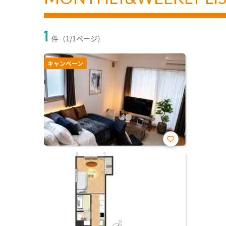
1
件（1/1ページ）
キャンペーン
お気
に入
り登
録