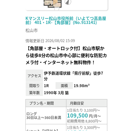
Kマンスリー松山市役所前（いよてつ高島屋
前） 401・1R-【角部屋】(No.913141)
松山市
情報更新日 2026/08/02 15:09
【角部屋・オートロック付】松山市駅か
ら徒歩8分の松山市中心部に便利な防犯カ
メラ付・インターネット無料物件！
伊予鉄道環状線「県庁前駅」徒歩7
アクセス
分
1R
19.98m²
間取り
面積
1990年 3月 築
築年数
プラン名・期間
月額目安
1日当たり 3,100円～
ロング
109,500
円/月～
30日以上～360日未満
初期費用他 8,800円～
1日当たり 3,300円～
ショート【7日以上】