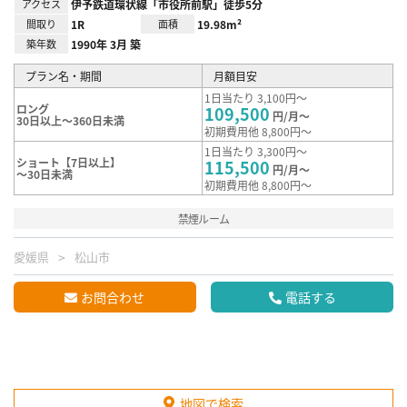
アクセス
伊予鉄道環状線「市役所前駅」徒歩5分
間取り
1R
面積
19.98m²
築年数
1990年 3月 築
プラン名・期間
月額目安
1日当たり 3,100円～
ロング
109,500
円/月～
30日以上～360日未満
初期費用他 8,800円～
1日当たり 3,300円～
ショート【7日以上】
115,500
円/月～
～30日未満
初期費用他 8,800円～
禁煙ルーム
愛媛県
松山市
お問合わせ
電話する
地図で検索