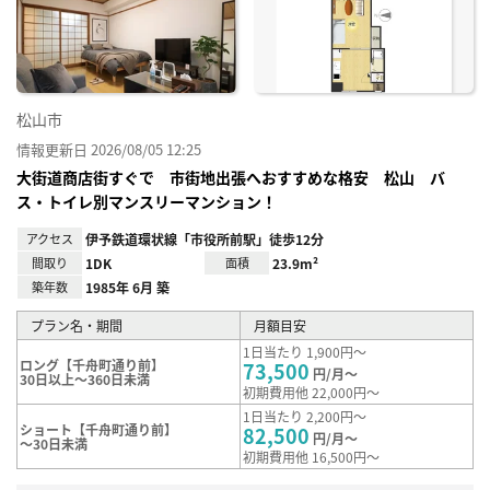
り登
録
松山市
情報更新日 2026/08/05 12:25
大街道商店街すぐで 市街地出張へおすすめな格安 松山 バ
ス・トイレ別マンスリーマンション！
アクセス
伊予鉄道環状線「市役所前駅」徒歩12分
間取り
1DK
面積
23.9m²
築年数
1985年 6月 築
プラン名・期間
月額目安
1日当たり 1,900円～
ロング【千舟町通り前】
73,500
円/月～
30日以上～360日未満
初期費用他 22,000円～
1日当たり 2,200円～
ショート【千舟町通り前】
82,500
円/月～
～30日未満
初期費用他 16,500円～