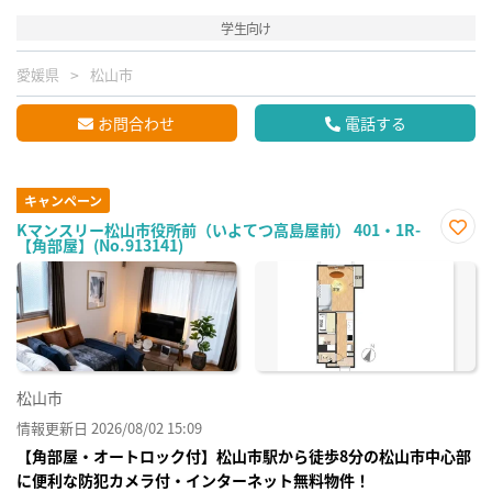
学生向け
愛媛県
松山市
お問合わせ
電話する
キャンペーン
Kマンスリー松山市役所前（いよてつ高島屋前） 401・1R-
【角部屋】(No.913141)
お気
に入
り登
録
松山市
情報更新日 2026/08/02 15:09
【角部屋・オートロック付】松山市駅から徒歩8分の松山市中心部
に便利な防犯カメラ付・インターネット無料物件！