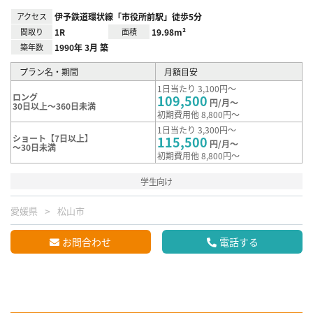
アクセス
伊予鉄道環状線「市役所前駅」徒歩5分
間取り
1R
面積
19.98m²
築年数
1990年 3月 築
プラン名・期間
月額目安
1日当たり 3,100円～
ロング
109,500
円/月～
30日以上～360日未満
初期費用他 8,800円～
1日当たり 3,300円～
ショート【7日以上】
115,500
円/月～
～30日未満
初期費用他 8,800円～
学生向け
愛媛県
松山市
お問合わせ
電話する