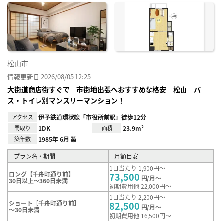
に入
り登
録
松山市
情報更新日 2026/08/05 12:25
大街道商店街すぐで 市街地出張へおすすめな格安 松山 バ
ス・トイレ別マンスリーマンション！
アクセス
伊予鉄道環状線「市役所前駅」徒歩12分
間取り
1DK
面積
23.9m²
築年数
1985年 6月 築
プラン名・期間
月額目安
1日当たり 1,900円～
ロング【千舟町通り前】
73,500
円/月～
30日以上～360日未満
初期費用他 22,000円～
1日当たり 2,200円～
ショート【千舟町通り前】
82,500
円/月～
～30日未満
初期費用他 16,500円～