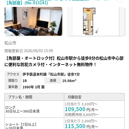
【角部屋】(No.913141)
お気
に入
り登
録
松山市
情報更新日 2026/08/02 15:09
【角部屋・オートロック付】松山市駅から徒歩8分の松山市中心部
に便利な防犯カメラ付・インターネット無料物件！
アクセス
伊予鉄道本町線「松山市駅」徒歩7分
間取り
1R
面積
19.98m²
築年数
1990年 3月 築
プラン名・期間
月額目安
1日当たり 3,100円～
ロング
109,500
円/月～
30日以上～360日未満
初期費用他 8,800円～
1日当たり 3,300円～
ショート【7日以上】
115,500
円/月～
～30日未満