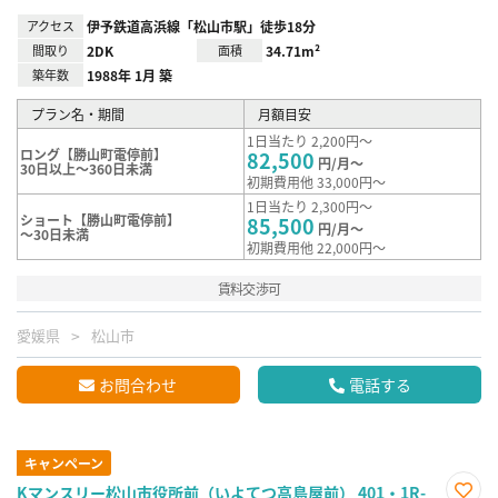
アクセス
伊予鉄道高浜線「松山市駅」徒歩18分
間取り
2DK
面積
34.71m²
築年数
1988年 1月 築
プラン名・期間
月額目安
1日当たり 2,200円～
ロング【勝山町電停前】
82,500
円/月～
30日以上～360日未満
初期費用他 33,000円～
1日当たり 2,300円～
ショート【勝山町電停前】
85,500
円/月～
～30日未満
初期費用他 22,000円～
賃料交渉可
愛媛県
松山市
お問合わせ
電話する
キャンペーン
Kマンスリー松山市役所前（いよてつ高島屋前） 401・1R-