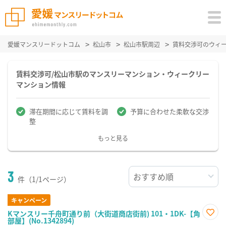
愛媛マンスリードットコム
松山市
松山市駅周辺
賃料交渉可のウィ
賃料交渉可/松山市駅のマンスリーマンション・ウィークリー
マンション情報
滞在期間に応じて賃料を調
予算に合わせた柔軟な交渉
整
もっと見る
3
件（1/1ページ）
キャンペーン
Kマンスリー千舟町通り前（大街道商店街前) 101・1DK-【角
部屋】(No.1342894)
お気