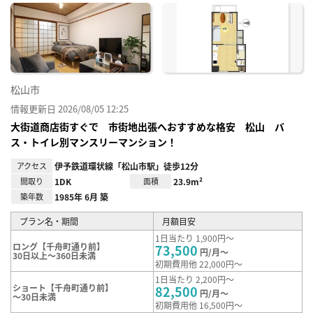
に入
り登
録
松山市
情報更新日 2026/08/05 12:25
大街道商店街すぐで 市街地出張へおすすめな格安 松山 バ
ス・トイレ別マンスリーマンション！
アクセス
伊予鉄道環状線「松山市駅」徒歩12分
間取り
1DK
面積
23.9m²
築年数
1985年 6月 築
プラン名・期間
月額目安
1日当たり 1,900円～
ロング【千舟町通り前】
73,500
円/月～
30日以上～360日未満
初期費用他 22,000円～
1日当たり 2,200円～
ショート【千舟町通り前】
82,500
円/月～
～30日未満
初期費用他 16,500円～