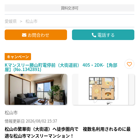
賃料交渉可
愛媛県
松山市
お問合わせ
電話する
キャンペーン
Kマンスリー勝山町電停前（大街道前） 405・2DK-【角部
屋】(No.1342891)
お気
に入
り登
録
松山市
情報更新日 2026/08/02 15:37
松山の繁華街（大街道）へ徒歩圏内で 複数名利用されるのに最
適な松山市マンスリーマンション！