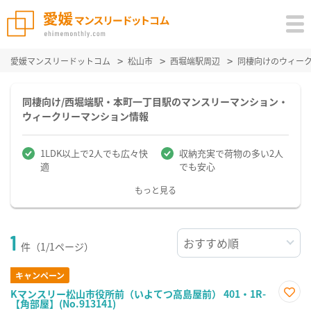
愛媛マンスリードットコム
松山市
西堀端駅周辺
同棲向けのウィー
同棲向け/西堀端駅・本町一丁目駅のマンスリーマンション・
ウィークリーマンション情報
1LDK以上で2人でも広々快
収納充実で荷物の多い2人
適
でも安心
もっと見る
1
件（1/1ページ）
キャンペーン
Kマンスリー松山市役所前（いよてつ高島屋前） 401・1R-
【角部屋】(No.913141)
お気