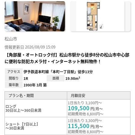
に入
り登
録
松山市
情報更新日 2026/08/09 15:09
【角部屋・オートロック付】松山市駅から徒歩8分の松山市中心部
に便利な防犯カメラ付・インターネット無料物件！
アクセス
伊予鉄道本町線「本町一丁目駅」徒歩13分
間取り
1R
面積
19.98m²
築年数
1990年 3月 築
プラン名・期間
月額目安
1日当たり 3,100円～
ロング
109,500
円/月～
30日以上～360日未満
初期費用他 8,800円～
1日当たり 3,300円～
ショート【7日以上】
115,500
円/月～
～30日未満
初期費用他 8,800円～