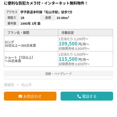
に便利な防犯カメラ付・インターネット無料物件！
アクセス
伊予鉄道本町線「松山市駅」徒歩7分
間取り
1R
面積
19.98m²
築年数
1990年 3月 築
プラン名・期間
月額目安
1日当たり 3,100円～
ロング
109,500
円/月～
30日以上～360日未満
初期費用他 8,800円～
1日当たり 3,300円～
ショート【7日以上】
115,500
円/月～
～30日未満
初期費用他 8,800円～
高級・ハイグレード
愛媛県
松山市
お問合わせ
電話する