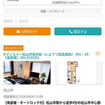
初期費用他 8,800円～
高級・ハイグレード
愛媛県
松山市
お問合わせ
電話する
キャンペーン
Kマンスリー松山市役所前（いよてつ高島屋前） 401・1R-
【角部屋】(No.913141)
お気
に入
り登
録
松山市
情報更新日 2026/08/09 15:09
【角部屋・オートロック付】松山市駅から徒歩8分の松山市中心部