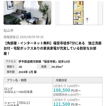
に入
り登
録
松山市
情報更新日 2026/08/09 09:26
【角部屋・インターネット無料】福音寺徒歩7分にある 独立洗面
台付・宅配ボックスありの家具家電が充実している割安なお部
屋！
アクセス
伊予鉄道横河原線「福音寺駅」徒歩10分
間取り
1K
面積
24.05m²
築年数
2024年 1月 築
プラン名・期間
月額目安
1日当たり 3,000円～
ロング
106,500
円/月～
30日以上～360日未満
初期費用他 8,800円～
1日当たり 3,500円～
ショート【7日以上】
121,500
円/月～
～30日未満