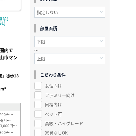
道前）
1)
部屋面積
歩圏内で
～
山市マン
こだわり条件
」徒歩18
女性向け
1m²
ファミリー向け
同棲向け
ペット可
200円～
円/月～
高級・ハイグレード
3,000円～
家具なしOK
300円～