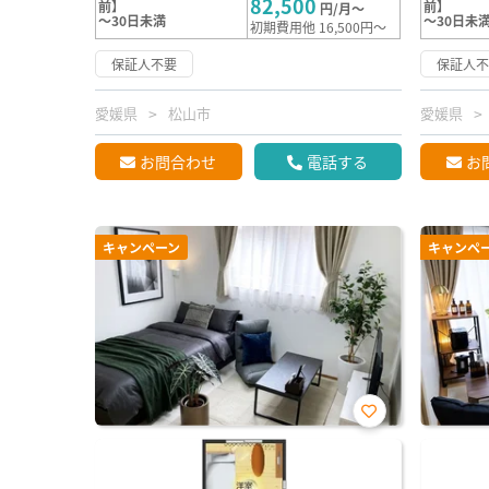
82,500
前】
前】
円/月～
～30日未満
～30日未
初期費用他 16,500円～
保証人不要
保証人
愛媛県
松山市
愛媛県
お問合わせ
電話する
お
キャンペーン
キャンペ
お気
に入
り登
録