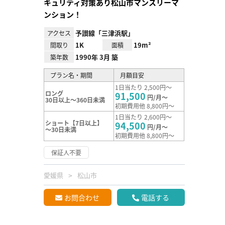
キュリティ対策あり松山市マンスリーマ
ンション！
予讃線「三津浜駅」
アクセス
1K
19m²
間取り
面積
1990年 3月 築
築年数
プラン名・期間
月額目安
1日当たり 2,500円～
ロング
91,500
円/月～
30日以上～360日未満
初期費用他 8,800円～
1日当たり 2,600円～
ショート【7日以上】
94,500
円/月～
～30日未満
初期費用他 8,800円～
保証人不要
愛媛県
松山市
お問合わせ
電話する