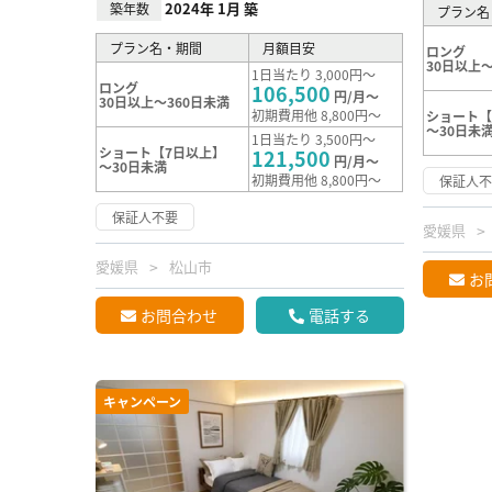
2024年 1月 築
築年数
プラン名
プラン名・期間
月額目安
ロング
30日以上～
1日当たり 3,000円～
ロング
106,500
円/月～
30日以上～360日未満
初期費用他 8,800円～
ショート【
～30日未
1日当たり 3,500円～
ショート【7日以上】
121,500
円/月～
～30日未満
初期費用他 8,800円～
保証人
保証人不要
愛媛県
愛媛県
松山市
お
お問合わせ
電話する
キャンペーン