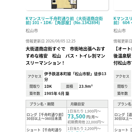
Kマンスリー千舟町通り前（大街道商店街
Kマンス
前) 101・1DK-【角部屋】(No.1342894)
前） 604
松山市
松山市
情報更新日 2026/08/05 12:25
情報更新日 20
大街道商店街すぐで 市街地出張へおす
【オート
すめな格安 松山 バス・トイレ別マン
後温泉駅
スリーマンション！
付松山市
伊予鉄道本町線「松山市駅」徒歩13
アクセス
アクセス
分
1DK
23.9m²
間取り
面積
間取り
1985年 6月 築
築年数
築年数
プラン名・期間
月額目安
プラン名
1日当たり 1,900円～
ロング【千舟町通り前】
ロング【
73,500
円/月～
30日以上～360日未満
30日以上～
初期費用他 22,000円～
1日当たり 2,200円～
ショート【千舟町通り
ショート