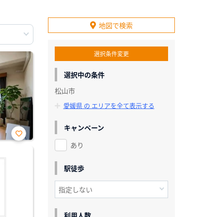
地図で検索
選択条件変更
選択中の条件
松山市
愛媛県 の エリアを全て表示する
キャンペーン
あり
お気
に入
り登
録
駅徒歩
利用人数