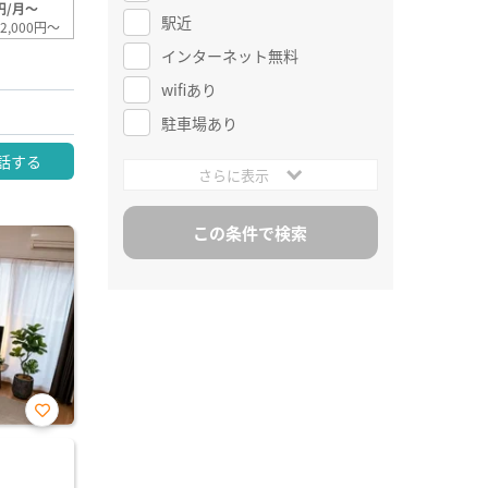
円/月～
駅近
2,000円～
インターネット無料
wifiあり
駐車場あり
話する
さらに表示
お気
に入
り登
録