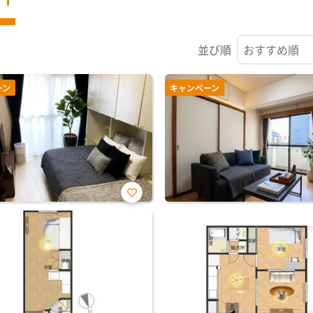
並び順
ーン
キャンペーン
お気
に入
り登
録