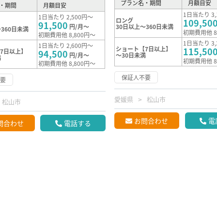
プラン名・期間
月額目安
・期間
月額目安
1日当たり 3,
1日当たり 2,500円～
ロング
109,50
91,500
円/月～
30日以上～360日未満
360日未満
初期費用他 8
初期費用他 8,800円～
1日当たり 3,
1日当たり 2,600円～
ショート【7日以上】
115,50
7日以上】
94,500
円/月～
～30日未満
満
初期費用他 8
初期費用他 8,800円～
保証人不要
不要
愛媛県
松山市
松山市
お問合わせ
電
問合わせ
電話する