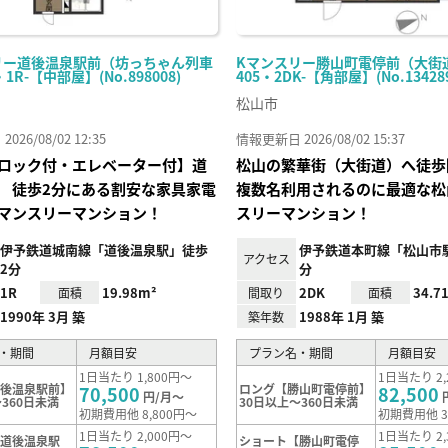
リー道後温泉駅前（坊っちゃん列車
Kマンスリー勝山町電停前（大街
・1R-【中部屋】(No.898008)
405・2DK-【角部屋】(No.134289
松山市
26/08/02 12:35
情報更新日 2026/08/02 15:37
ロック付・エレベーター付】道
松山の繁華街（大街道）へ徒
 徒歩2分にある割安な家具家電
複数名利用されるのに最適な松
マンスリーマンション！
スリーマンション！
伊予鉄道城南線「道後温泉駅」徒歩
伊予鉄道本町線「松山市駅
アクセス
2分
分
1R
19.98m²
2DK
34.7
面積
間取り
面積
1990年 3月 築
1988年 1月 築
築年数
・期間
月額目安
プラン名・期間
月額目安
1日当たり 1,800円～
1日当たり 2,
道後温泉駅前】
ロング【勝山町電停前】
70,500
82,500
円/月～
360日未満
30日以上～360日未満
初期費用他 8,800円～
初期費用他 3
1日当たり 2,000円～
1日当たり 2,
【道後温泉駅
ショート【勝山町電停