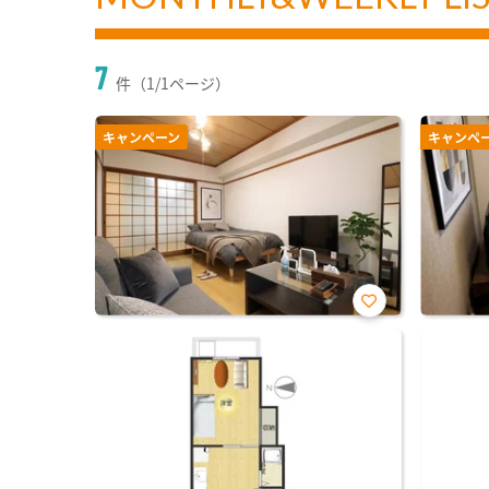
7
件（1/1ページ）
キャンペーン
キャンペ
お気
に入
り登
録