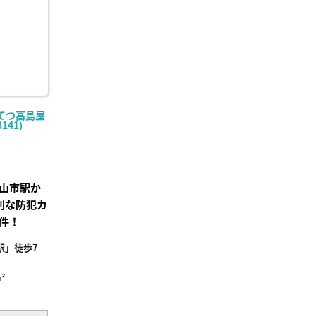
てつ高島屋
141)
山市駅か
利な防犯カ
件！
駅」徒歩7
²