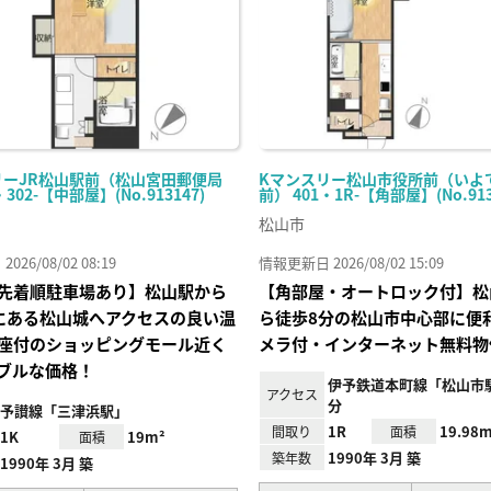
リーJR松山駅前（松山宮田郵便局
Kマンスリー松山市役所前（いよ
・302-【中部屋】(No.913147)
前） 401・1R-【角部屋】(No.913
松山市
26/08/02 08:19
情報更新日 2026/08/02 15:09
先着順駐車場あり】松山駅から
【角部屋・オートロック付】松
にある松山城へアクセスの良い温
ら徒歩8分の松山市中心部に便
座付のショッピングモール近く
メラ付・インターネット無料物
ブルな価格！
伊予鉄道本町線「松山市
アクセス
分
予讃線「三津浜駅」
1R
19.98m
間取り
面積
1K
19m²
面積
1990年 3月 築
築年数
1990年 3月 築