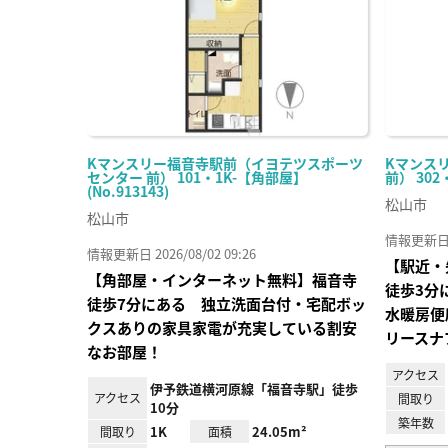
Kマンスリー福音寺駅前（イヨテツスポーツ
Kマンス
センター 前） 101・1K-【角部屋】
前） 302
(No.913143)
松山市
松山市
情報更新日 20
情報更新日 2026/08/02 09:26
【駅近・
【角部屋・インターネット無料】福音寺
徒歩3分
徒歩7分にある 独立洗面台付・宅配ボッ
水暖房便
クスありの家具家電が充実している割安
リースナ
なお部屋！
アクセス
伊予鉄道横河原線「福音寺駅」徒歩
アクセス
間取り
10分
築年数
1K
24.05m²
間取り
面積