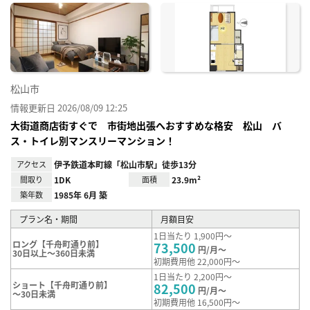
に入
り登
録
松山市
情報更新日 2026/08/09 12:25
大街道商店街すぐで 市街地出張へおすすめな格安 松山 バ
ス・トイレ別マンスリーマンション！
アクセス
伊予鉄道本町線「松山市駅」徒歩13分
間取り
1DK
面積
23.9m²
築年数
1985年 6月 築
プラン名・期間
月額目安
1日当たり 1,900円～
ロング【千舟町通り前】
73,500
円/月～
30日以上～360日未満
初期費用他 22,000円～
1日当たり 2,200円～
ショート【千舟町通り前】
82,500
円/月～
～30日未満
初期費用他 16,500円～