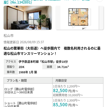
屋】(No.1342891)
お気
に入
り登
録
松山市
情報更新日 2026/08/09 15:37
松山の繁華街（大街道）へ徒歩圏内で 複数名利用されるのに最
適な松山市マンスリーマンション！
アクセス
伊予鉄道本町線「松山市駅」徒歩18分
間取り
2DK
面積
34.71m²
築年数
1988年 1月 築
プラン名・期間
月額目安
1日当たり 2,200円～
ロング【勝山町電停前】
82,500
円/月～
30日以上～360日未満
初期費用他 33,000円～
1日当たり 2,300円～
ショート【勝山町電停前】
85,500
円/月～
～30日未満