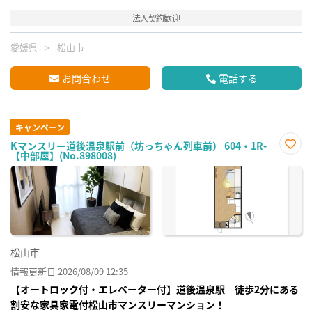
法人契約歓迎
愛媛県
松山市
お問合わせ
電話する
キャンペーン
Kマンスリー道後温泉駅前（坊っちゃん列車前） 604・1R-
【中部屋】(No.898008)
お気
に入
り登
録
松山市
情報更新日 2026/08/09 12:35
【オートロック付・エレベーター付】道後温泉駅 徒歩2分にある
割安な家具家電付松山市マンスリーマンション！