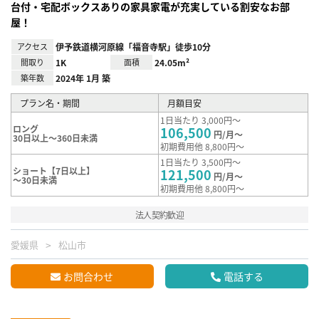
台付・宅配ボックスありの家具家電が充実している割安なお部
屋！
アクセス
伊予鉄道横河原線「福音寺駅」徒歩10分
間取り
1K
面積
24.05m²
築年数
2024年 1月 築
プラン名・期間
月額目安
1日当たり 3,000円～
ロング
106,500
円/月～
30日以上～360日未満
初期費用他 8,800円～
1日当たり 3,500円～
ショート【7日以上】
121,500
円/月～
～30日未満
初期費用他 8,800円～
法人契約歓迎
愛媛県
松山市
お問合わせ
電話する