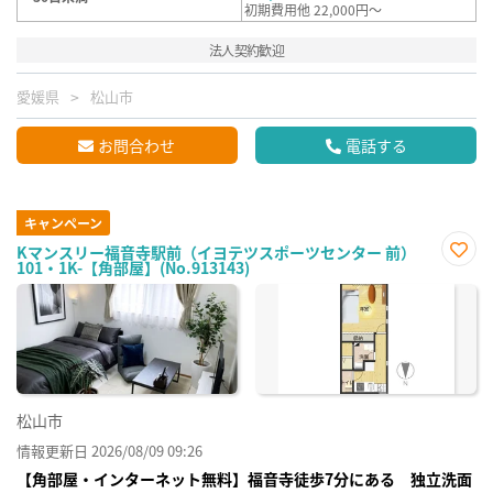
初期費用他 22,000円～
法人契約歓迎
愛媛県
松山市
お問合わせ
電話する
キャンペーン
Kマンスリー福音寺駅前（イヨテツスポーツセンター 前）
101・1K-【角部屋】(No.913143)
お気
に入
り登
録
松山市
情報更新日 2026/08/09 09:26
【角部屋・インターネット無料】福音寺徒歩7分にある 独立洗面