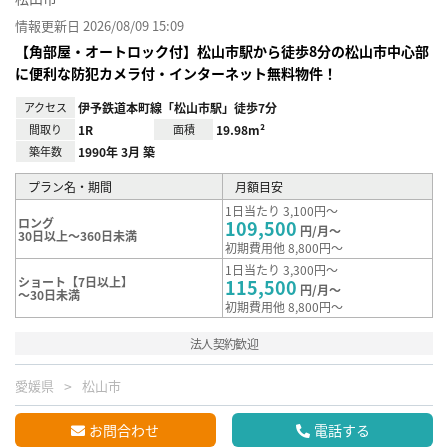
情報更新日 2026/08/09 15:09
【角部屋・オートロック付】松山市駅から徒歩8分の松山市中心部
に便利な防犯カメラ付・インターネット無料物件！
アクセス
伊予鉄道本町線「松山市駅」徒歩7分
間取り
1R
面積
19.98m²
築年数
1990年 3月 築
プラン名・期間
月額目安
1日当たり 3,100円～
ロング
109,500
円/月～
30日以上～360日未満
初期費用他 8,800円～
1日当たり 3,300円～
ショート【7日以上】
115,500
円/月～
～30日未満
初期費用他 8,800円～
法人契約歓迎
愛媛県
松山市
お問合わせ
電話する