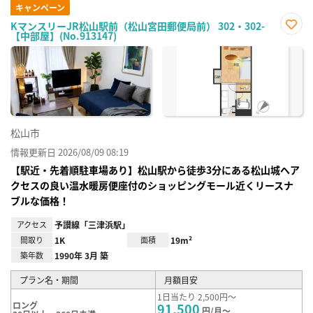
キャンペーン
KマンスリーJR松山駅前（松山宮田郵便局前） 302・302-
【中部屋】(No.913147)
お気
に入
り登
録
松山市
情報更新日 2026/08/09 08:19
【駅近・先着順駐車場あり】松山駅から徒歩3分にある松山城へア
クセスの良い温水暖房便座付のショッピングモール近くリースナ
ブルな価格！
アクセス
予讃線「三津浜駅」
間取り
1K
面積
19m²
築年数
1990年 3月 築
プラン名・期間
月額目安
1日当たり 2,500円～
ロング
91,500
円/月～