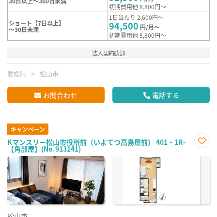
30日以上～360日未満
初期費用他 8,800円～
1日当たり 2,600円～
ショート【7日以上】
94,500
円/月～
～30日未満
初期費用他 8,800円～
法人契約歓迎
愛媛県
松山市
お問合わせ
電話する
キャンペーン
Kマンスリー松山市役所前（いよてつ高島屋前） 401・1R-
【角部屋】(No.913141)
お気
に入
り登
録
松山市