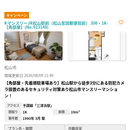
キャンペーン
KマンスリーJR松山駅前（松山宮田郵便局前） 306・1K-
【角部屋】(No.913148)
お気
に入
り登
録
松山市
情報更新日 2026/08/09 11:49
【角部屋・先着順駐車場あり】松山駅から徒歩3分にある防犯カメ
ラ設置のあるセキュリティ対策あり松山市マンスリーマンショ
ン！
アクセス
予讃線「三津浜駅」
間取り
1K
面積
19m²
築年数
1990年 3月 築
プラン名・期間
月額目安