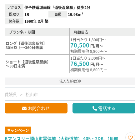
アクセス
伊予鉄道城南線「道後温泉駅」徒歩2分
間取り
1R
面積
19.98m²
築年数
1990年 3月 築
プラン名・期間
月額目安
1日当たり 1,800円～
ロング【道後温泉駅前】
70,500
円/月～
30日以上～360日未満
初期費用他 8,800円～
1日当たり 2,000円～
ショート【道後温泉駅前】
76,500
円/月～
～30日未満
初期費用他 8,800円～
法人契約歓迎
愛媛県
松山市
お問合わせ
電話する
キャンペーン
Kマンスリー勝山町電停前（大街道前） 405・2DK-【角部