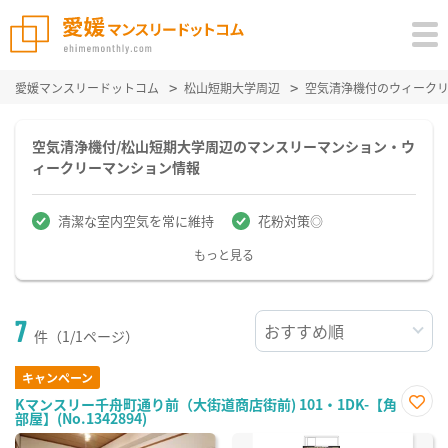
愛媛マンスリードットコム
松山短期大学周辺
空気清浄機付のウィーク
空気清浄機付/松山短期大学周辺のマンスリーマンション・ウ
ィークリーマンション情報
清潔な室内空気を常に維持
花粉対策◎
もっと見る
7
件（1/1ページ）
キャンペーン
Kマンスリー千舟町通り前（大街道商店街前) 101・1DK-【角
部屋】(No.1342894)
お気
に入