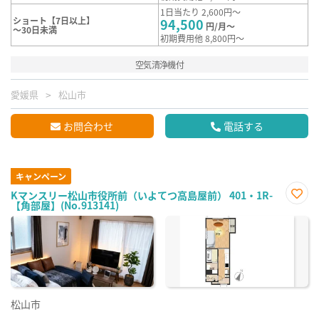
1日当たり 2,600円～
ショート【7日以上】
94,500
円/月～
～30日未満
初期費用他 8,800円～
空気清浄機付
愛媛県
松山市
お問合わせ
電話する
キャンペーン
Kマンスリー松山市役所前（いよてつ高島屋前） 401・1R-
【角部屋】(No.913141)
お気
に入
り登
録
松山市