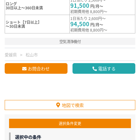
ロング
91,500
円/月～
30日以上～360日未満
初期費用他 8,800円～
1日当たり 2,600円～
ショート【7日以上】
94,500
円/月～
～30日未満
初期費用他 8,800円～
空気清浄機付
愛媛県
松山市
お問合わせ
電話する
地図で検索
選択条件変更
選択中の条件