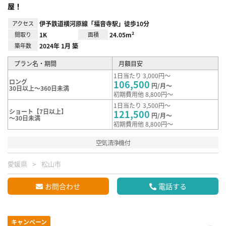
屋！
アクセス
伊予鉄道横河原線「福音寺駅」徒歩10分
間取り
1K
面積
24.05m²
築年数
2024年 1月 築
プラン名・期間
月額目安
1日当たり 3,000円～
ロング
106,500
円/月～
30日以上～360日未満
初期費用他 8,800円～
1日当たり 3,500円～
ショート【7日以上】
121,500
円/月～
～30日未満
初期費用他 8,800円～
空気清浄機付
愛媛県
松山市
お問合わせ
電話する
キャンペーン