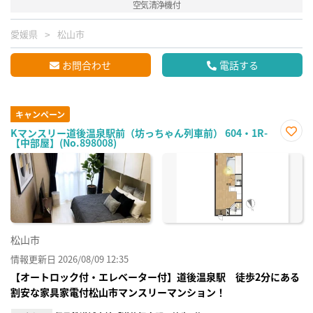
空気清浄機付
愛媛県
松山市
お問合わせ
電話する
キャンペーン
Kマンスリー道後温泉駅前（坊っちゃん列車前） 604・1R-
【中部屋】(No.898008)
お気
に入
り登
録
松山市
情報更新日 2026/08/09 12:35
【オートロック付・エレベーター付】道後温泉駅 徒歩2分にある
割安な家具家電付松山市マンスリーマンション！