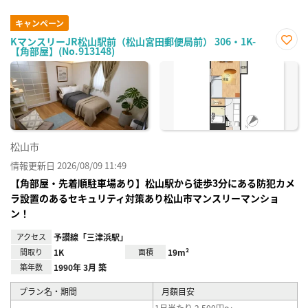
キャンペーン
KマンスリーJR松山駅前（松山宮田郵便局前） 306・1K-
【角部屋】(No.913148)
お気
に入
り登
録
松山市
情報更新日 2026/08/09 11:49
【角部屋・先着順駐車場あり】松山駅から徒歩3分にある防犯カメ
ラ設置のあるセキュリティ対策あり松山市マンスリーマンショ
ン！
アクセス
予讃線「三津浜駅」
間取り
1K
面積
19m²
築年数
1990年 3月 築
プラン名・期間
月額目安
1日当たり 2,500円～