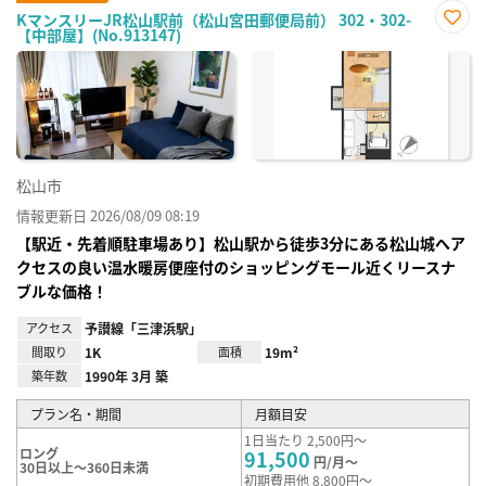
KマンスリーJR松山駅前（松山宮田郵便局前） 302・302-
【中部屋】(No.913147)
お気
に入
り登
録
松山市
情報更新日 2026/08/09 08:19
【駅近・先着順駐車場あり】松山駅から徒歩3分にある松山城へア
クセスの良い温水暖房便座付のショッピングモール近くリースナ
ブルな価格！
アクセス
予讃線「三津浜駅」
間取り
1K
面積
19m²
築年数
1990年 3月 築
プラン名・期間
月額目安
1日当たり 2,500円～
ロング
91,500
円/月～
30日以上～360日未満
初期費用他 8,800円～