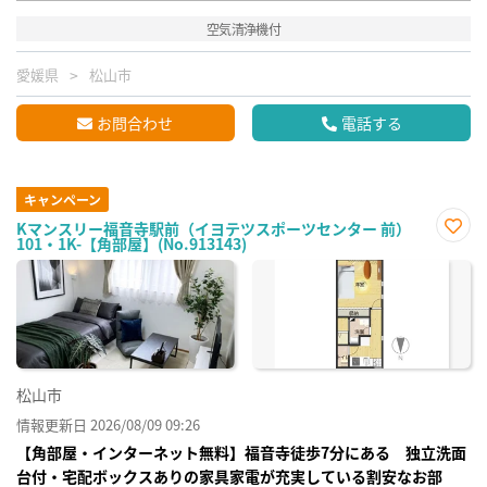
空気清浄機付
愛媛県
松山市
お問合わせ
電話する
キャンペーン
Kマンスリー福音寺駅前（イヨテツスポーツセンター 前）
101・1K-【角部屋】(No.913143)
お気
に入
り登
録
松山市
情報更新日 2026/08/09 09:26
【角部屋・インターネット無料】福音寺徒歩7分にある 独立洗面
台付・宅配ボックスありの家具家電が充実している割安なお部