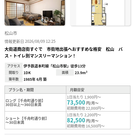
り登
録
松山市
情報更新日 2026/08/09 12:25
大街道商店街すぐで 市街地出張へおすすめな格安 松山 バ
ス・トイレ別マンスリーマンション！
アクセス
伊予鉄道本町線「松山市駅」徒歩13分
間取り
1DK
面積
23.9m²
築年数
1985年 6月 築
プラン名・期間
月額目安
1日当たり 1,900円～
ロング【千舟町通り前】
73,500
円/月～
30日以上～360日未満
初期費用他 22,000円～
1日当たり 2,200円～
ショート【千舟町通り前】
82,500
円/月～
～30日未満
初期費用他 16,500円～