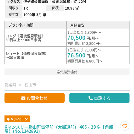
アクセス
伊予鉄道城南線「道後温泉駅」徒歩2分
間取り
1R
面積
19.98m²
築年数
1990年 3月 築
プラン名・期間
月額目安
1日当たり 1,800円～
ロング【道後温泉駅前】
70,500
円/月～
30日以上～360日未満
初期費用他 8,800円～
1日当たり 2,000円～
ショート【道後温泉駅前】
76,500
円/月～
～30日未満
初期費用他 8,800円～
空気清浄機付
愛媛県
松山市
お問合わせ
電話する
キャンペーン
Kマンスリー勝山町電停前（大街道前） 405・2DK-【角部
屋】(No.1342891)
お気