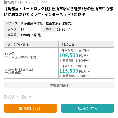
情報更新日 2026/08/09 15:09
【角部屋・オートロック付】松山市駅から徒歩8分の松山市中心部
に便利な防犯カメラ付・インターネット無料物件！
アクセス
伊予鉄道本町線「松山市駅」徒歩7分
間取り
1R
面積
19.98m²
築年数
1990年 3月 築
プラン名・期間
月額目安
1日当たり 3,100円～
ロング
109,500
円/月～
30日以上～360日未満
初期費用他 8,800円～
1日当たり 3,300円～
ショート【7日以上】
115,500
円/月～
～30日未満
初期費用他 8,800円～
空気清浄機付
愛媛県
松山市
お問合わせ
電話する