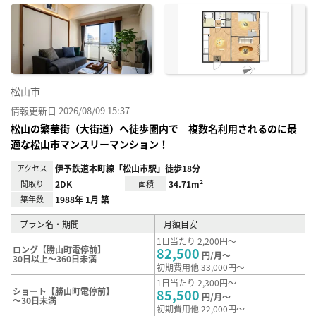
に入
り登
録
松山市
情報更新日 2026/08/09 15:37
松山の繁華街（大街道）へ徒歩圏内で 複数名利用されるのに最
適な松山市マンスリーマンション！
アクセス
伊予鉄道本町線「松山市駅」徒歩18分
間取り
2DK
面積
34.71m²
築年数
1988年 1月 築
プラン名・期間
月額目安
1日当たり 2,200円～
ロング【勝山町電停前】
82,500
円/月～
30日以上～360日未満
初期費用他 33,000円～
1日当たり 2,300円～
ショート【勝山町電停前】
85,500
円/月～
～30日未満
初期費用他 22,000円～