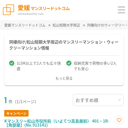
愛媛マンスリードットコム
松山短期大学周辺
同棲向けのウィークリー
同棲向け/松山短期大学周辺のマンスリーマンション・ウィー
クリーマンション情報
1LDK以上で2人でも広々快
収納充実で荷物の多い2人
適
でも安心
もっと見る
1
件（1/1ページ）
キャンペーン
Kマンスリー松山市役所前（いよてつ高島屋前） 401・1R-
【角部屋】(No.913141)
お気