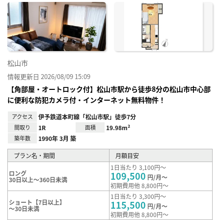
に入
り登
録
松山市
情報更新日 2026/08/09 15:09
【角部屋・オートロック付】松山市駅から徒歩8分の松山市中心部
に便利な防犯カメラ付・インターネット無料物件！
アクセス
伊予鉄道本町線「松山市駅」徒歩7分
間取り
1R
面積
19.98m²
築年数
1990年 3月 築
プラン名・期間
月額目安
1日当たり 3,100円～
ロング
109,500
円/月～
30日以上～360日未満
初期費用他 8,800円～
1日当たり 3,300円～
ショート【7日以上】
115,500
円/月～
～30日未満
初期費用他 8,800円～