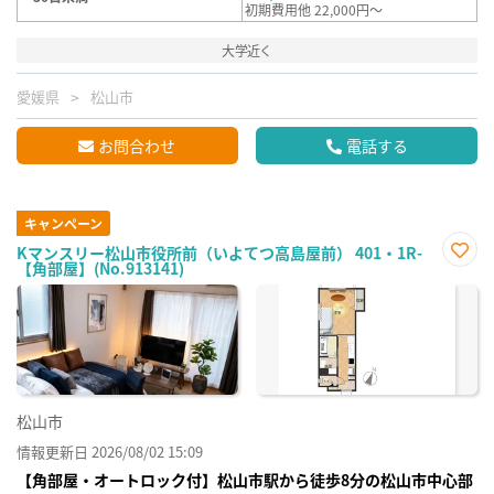
初期費用他 22,000円～
大学近く
愛媛県
松山市
お問合わせ
電話する
キャンペーン
Kマンスリー松山市役所前（いよてつ高島屋前） 401・1R-
【角部屋】(No.913141)
お気
に入
り登
録
松山市
情報更新日 2026/08/02 15:09
【角部屋・オートロック付】松山市駅から徒歩8分の松山市中心部