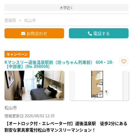
大学近く
愛媛県
松山市
お問合わせ
電話する
キャンペーン
Kマンスリー道後温泉駅前（坊っちゃん列車前） 604・1R-
【中部屋】(No.898008)
お気
に入
り登
録
松山市
情報更新日 2026/08/02 12:35
【オートロック付・エレベーター付】道後温泉駅 徒歩2分にある
割安な家具家電付松山市マンスリーマンション！