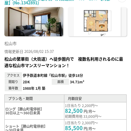
屋】(No.1342891)
お気
に入
り登
録
松山市
情報更新日 2026/08/02 15:37
松山の繁華街（大街道）へ徒歩圏内で 複数名利用されるのに最
適な松山市マンスリーマンション！
アクセス
伊予鉄道本町線「松山市駅」徒歩18分
間取り
2DK
面積
34.71m²
築年数
1988年 1月 築
プラン名・期間
月額目安
1日当たり 2,200円～
ロング【勝山町電停前】
82,500
円/月～
30日以上～360日未満
初期費用他 33,000円～
1日当たり 2,300円～
ショート【勝山町電停前】
85,500
円/月～
～30日未満