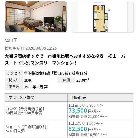
に入
り登
録
松山市
情報更新日 2026/08/05 12:25
大街道商店街すぐで 市街地出張へおすすめな格安 松山 バ
ス・トイレ別マンスリーマンション！
アクセス
伊予鉄道本町線「松山市駅」徒歩13分
間取り
1DK
面積
23.9m²
築年数
1985年 6月 築
プラン名・期間
月額目安
1日当たり 1,900円～
ロング【千舟町通り前】
73,500
円/月～
30日以上～360日未満
初期費用他 22,000円～
1日当たり 2,200円～
ショート【千舟町通り前】
82,500
円/月～
～30日未満
初期費用他 16,500円～