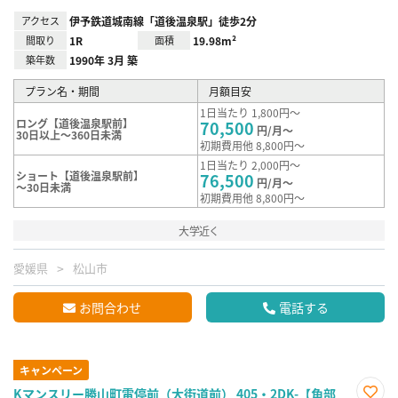
アクセス
伊予鉄道城南線「道後温泉駅」徒歩2分
間取り
1R
面積
19.98m²
築年数
1990年 3月 築
プラン名・期間
月額目安
1日当たり 1,800円～
ロング【道後温泉駅前】
70,500
円/月～
30日以上～360日未満
初期費用他 8,800円～
1日当たり 2,000円～
ショート【道後温泉駅前】
76,500
円/月～
～30日未満
初期費用他 8,800円～
大学近く
愛媛県
松山市
お問合わせ
電話する
キャンペーン
Kマンスリー勝山町電停前（大街道前） 405・2DK-【角部