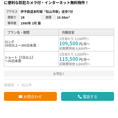
に便利な防犯カメラ付・インターネット無料物件！
アクセス
伊予鉄道本町線「松山市駅」徒歩7分
間取り
1R
面積
19.98m²
築年数
1990年 3月 築
プラン名・期間
月額目安
1日当たり 3,100円～
ロング
109,500
円/月～
30日以上～360日未満
初期費用他 8,800円～
1日当たり 3,300円～
ショート【7日以上】
115,500
円/月～
～30日未満
初期費用他 8,800円～
大学近く
愛媛県
松山市
お問合わせ
電話する