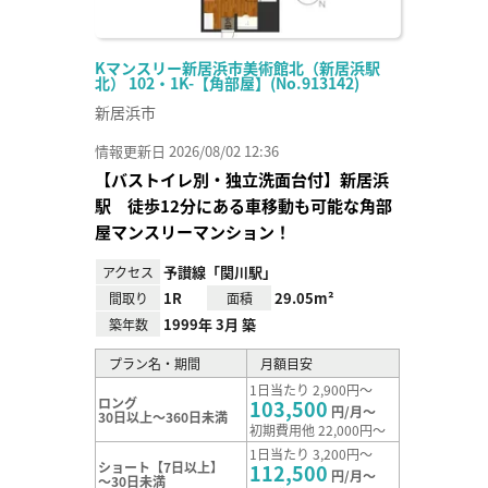
Kマンスリー新居浜市美術館北（新居浜駅
北） 102・1K-【角部屋】(No.913142)
新居浜市
情報更新日 2026/08/02 12:36
【バストイレ別・独立洗面台付】新居浜
駅 徒歩12分にある車移動も可能な角部
屋マンスリーマンション！
予讃線「関川駅」
アクセス
1R
29.05m²
間取り
面積
1999年 3月 築
築年数
プラン名・期間
月額目安
1日当たり 2,900円～
ロング
103,500
円/月～
30日以上～360日未満
初期費用他 22,000円～
1日当たり 3,200円～
ショート【7日以上】
112,500
円/月～
～30日未満