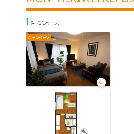
1
件（1/1ページ）
キャンペーン
お気
に入
り登
録