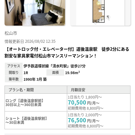
り登
録
松山市
情報更新日 2026/08/02 12:35
【オートロック付・エレベーター付】道後温泉駅 徒歩2分にある
割安な家具家電付松山市マンスリーマンション！
アクセス
伊予鉄道環状線「清水町駅」徒歩27分
間取り
1R
面積
19.98m²
築年数
1990年 3月 築
プラン名・期間
月額目安
1日当たり 1,800円～
ロング【道後温泉駅前】
70,500
円/月～
30日以上～360日未満
初期費用他 8,800円～
1日当たり 2,000円～
ショート【道後温泉駅前】
76,500
円/月～
～30日未満
初期費用他 8,800円～