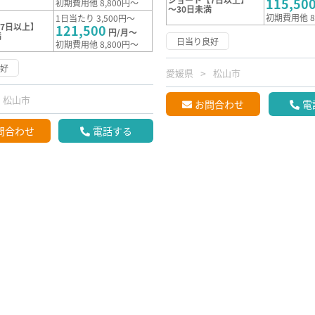
115,50
初期費用他 8,800円～
～30日未満
初期費用他 8
1日当たり 3,500円～
7日以上】
121,500
円/月～
満
日当り良好
初期費用他 8,800円～
良好
愛媛県
松山市
松山市
お問合わせ
電
問合わせ
電話する