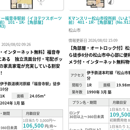
リー福音寺駅前（イヨテツスポーツ
Kマンスリー松山市役所前（いよ
前） 101・1K-【角部屋】
前） 401・1R-【角部屋】(No.913
43)
松山市
情報更新日 2026/08/02 15:09
26/08/02 09:26
【角部屋・オートロック付】松
・インターネット無料】福音寺
ら徒歩8分の松山市中心部に便
にある 独立洗面台付・宅配ボッ
メラ付・インターネット無料物
の家具家電が充実している割安
！
伊予鉄道本町線「松山市
アクセス
分
伊予鉄道横河原線「福音寺駅」徒歩
1R
19.98m
間取り
面積
10分
1990年 3月 築
築年数
1K
24.05m²
面積
プラン名・期間
月額目安
2024年 1月 築
1日当たり 3,
ロング
109,50
・期間
月額目安
30日以上～360日未満
初期費用他 8
1日当たり 3,000円～
106,500
円/月～
1日当たり 3,
360日未満
ショート【7日以上】