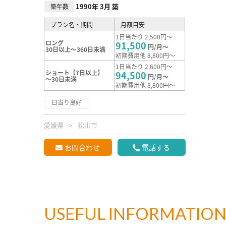
1990年 3月 築
築年数
プラン名・期間
月額目安
1日当たり 2,500円～
ロング
91,500
円/月～
30日以上～360日未満
初期費用他 8,800円～
1日当たり 2,600円～
ショート【7日以上】
94,500
円/月～
～30日未満
初期費用他 8,800円～
日当り良好
愛媛県
松山市
お問合わせ
電話する
USEFUL INFORMATIO