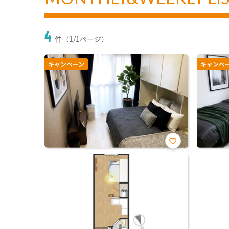
4
件（1/1ページ）
キャンペーン
キャンペ
お気
に入
り登
録