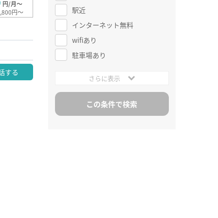
0
円/月～
駅近
,800円～
インターネット無料
wifiあり
駐車場あり
話する
さらに表示