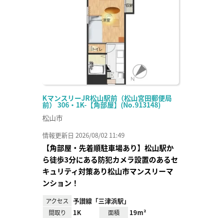
に入
り登
録
KマンスリーJR松山駅前（松山宮田郵便局
前） 306・1K-【角部屋】(No.913148)
松山市
情報更新日 2026/08/02 11:49
【角部屋・先着順駐車場あり】松山駅か
ら徒歩3分にある防犯カメラ設置のあるセ
キュリティ対策あり松山市マンスリーマ
ンション！
予讃線「三津浜駅」
アクセス
1K
19m²
間取り
面積