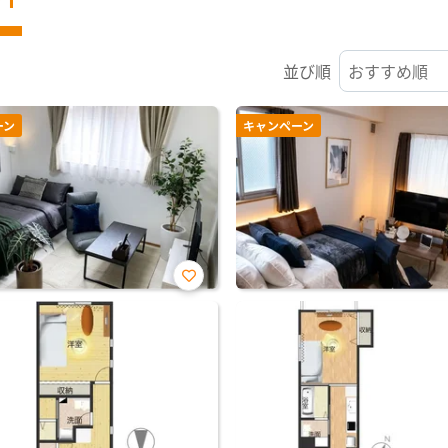
並び順
ーン
キャンペーン
お気
に入
り登
録