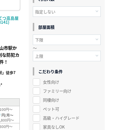
てつ高島屋
141)
部屋面積
山市駅か
～
利な防犯カ
件！
こだわり条件
駅」徒歩7
女性向け
²
ファミリー向け
同棲向け
ペット可
100円～
0
円/月～
高級・ハイグレード
,800円～
家具なしOK
300円～