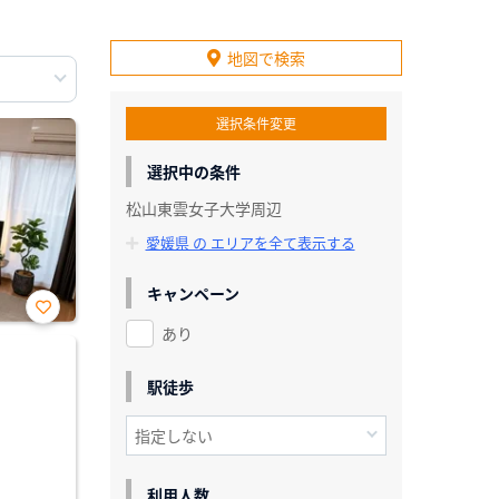
地図で検索
選択条件変更
選択中の条件
松山東雲女子大学周辺
愛媛県 の エリアを全て表示する
キャンペーン
あり
お気
に入
り登
録
駅徒歩
利用人数