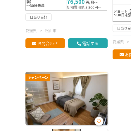
76,500
前】
円/月～
～30日未満
初期費用他 8,800円～
ショート【
～30日未
日当り良好
日当り
愛媛県
松山市
愛媛県
お問合わせ
電話する
お
キャンペーン
お気