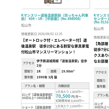
Kマンスリー道後温泉駅前（坊っちゃん列車
Kマンス
前） 604・1R-【中部屋】(No.898008)
センター 
(No.9131
松山市
松山市
情報更新日 2026/08/02 12:35
情報更新日 20
【オートロック付・エレベーター付】道
【角部屋
後温泉駅 徒歩2分にある割安な家具家電
徒歩7分
付松山市マンスリーマンション！
クスあり
伊予鉄道城南線「道後温泉駅」徒歩
なお部屋
アクセス
2分
1R
19.98m²
間取り
面積
アクセス
1990年 3月 築
築年数
間取り
プラン名・期間
月額目安
築年数
1日当たり 1,800円～
ロング【道後温泉駅前】
70,500
プラン名
円/月～
30日以上～360日未満
初期費用他 8,800円～
ロング
1日当たり 2,000円～
30日以上～
ショート【道後温泉駅