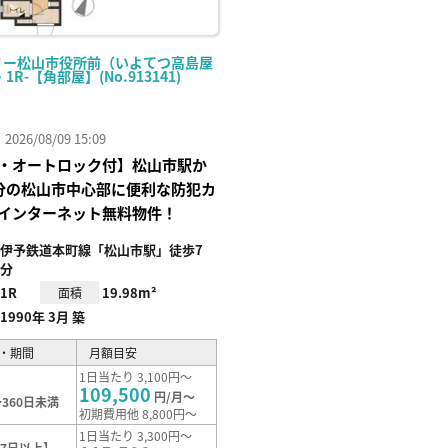
リー松山市役所前（いよてつ高島屋
・1R-【角部屋】(No.913141)
26/08/09 15:09
・オートロック付】松山市駅か
分の松山市中心部に便利な防犯カ
インターネット無料物件！
伊予鉄道本町線「松山市駅」徒歩7
分
1R
19.98m²
面積
1990年 3月 築
・期間
月額目安
1日当たり 3,100円～
109,500
円/月～
360日未満
初期費用他 8,800円～
1日当たり 3,300円～
7日以上】