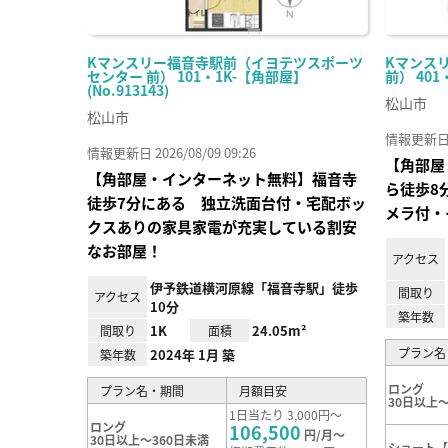
Kマンスリー福音寺駅前（イヨテツスポーツ
Kマンス
センター 前） 101・1K-【角部屋】
前） 401
(No.913143)
松山市
松山市
情報更新日 20
情報更新日 2026/08/09 09:26
【角部屋
【角部屋・インターネット無料】福音寺
ら徒歩8
徒歩7分にある 独立洗面台付・宅配ボッ
メラ付・
クスありの家具家電が充実している割安
なお部屋！
アクセス
伊予鉄道横河原線「福音寺駅」徒歩
間取り
アクセス
10分
築年数
1K
24.05m²
間取り
面積
プラン名
2024年 1月 築
築年数
ロング
プラン名・期間
月額目安
30日以上～
1日当たり 3,000円～
ロング
106,500
円/月～
30日以上～360日未満
ショート【