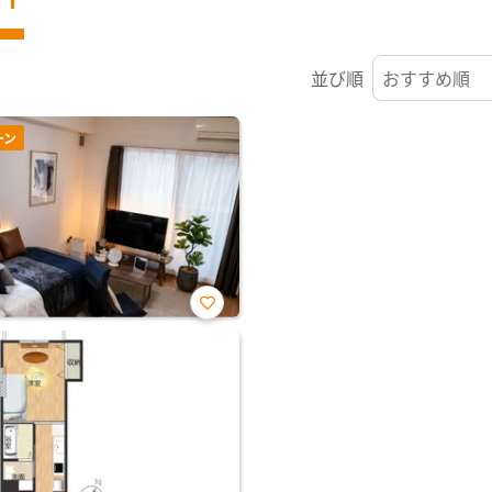
並び順
ーン
お気
に入
り登
録