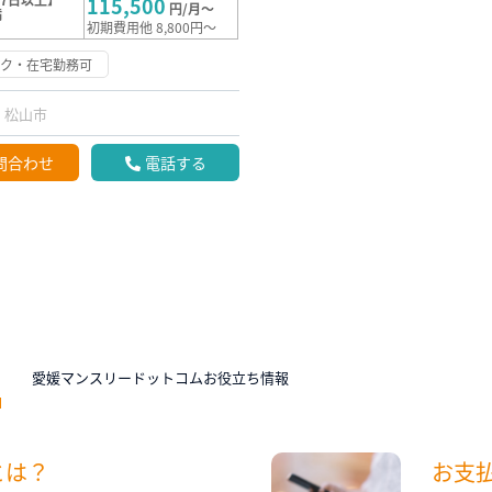
115,500
円/月～
満
初期費用他 8,800円～
ーク・在宅勤務可
松山市
問合わせ
電話する
N
愛媛マンスリードットコムお役立ち情報
とは？
お支