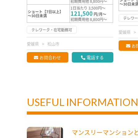
初期費用他 8,800円～
～30日未
1日当たり 3,500円～
ショート【7日以上】
121,500
円/月～
～30日未満
テレワ
初期費用他 8,800円～
テレワーク・在宅勤務可
愛媛県
愛媛県
松山市
お
お問合わせ
電話する
USEFUL INFORMATIO
マンスリーマンション