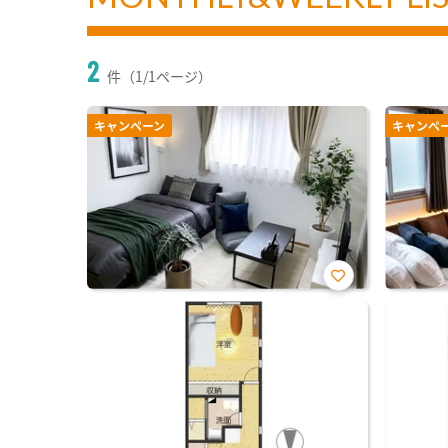
2
件（1/1ページ）
キャンペーン
キャンペ
お気
に入
り登
録