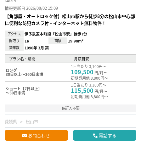
情報更新日 2026/08/02 15:09
【角部屋・オートロック付】松山市駅から徒歩8分の松山市中心部
に便利な防犯カメラ付・インターネット無料物件！
アクセス
伊予鉄道本町線「松山市駅」徒歩7分
間取り
1R
面積
19.98m²
築年数
1990年 3月 築
プラン名・期間
月額目安
1日当たり 3,100円～
ロング
109,500
円/月～
30日以上～360日未満
初期費用他 8,800円～
1日当たり 3,300円～
ショート【7日以上】
115,500
円/月～
～30日未満
初期費用他 8,800円～
保証人不要
愛媛県
松山市
お問合わせ
電話する