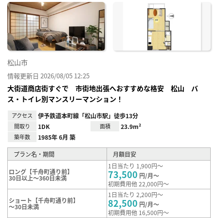
に入
り登
録
松山市
情報更新日 2026/08/05 12:25
大街道商店街すぐで 市街地出張へおすすめな格安 松山 バ
ス・トイレ別マンスリーマンション！
アクセス
伊予鉄道本町線「松山市駅」徒歩13分
間取り
1DK
面積
23.9m²
築年数
1985年 6月 築
プラン名・期間
月額目安
1日当たり 1,900円～
ロング【千舟町通り前】
73,500
円/月～
30日以上～360日未満
初期費用他 22,000円～
1日当たり 2,200円～
ショート【千舟町通り前】
82,500
円/月～
～30日未満
初期費用他 16,500円～