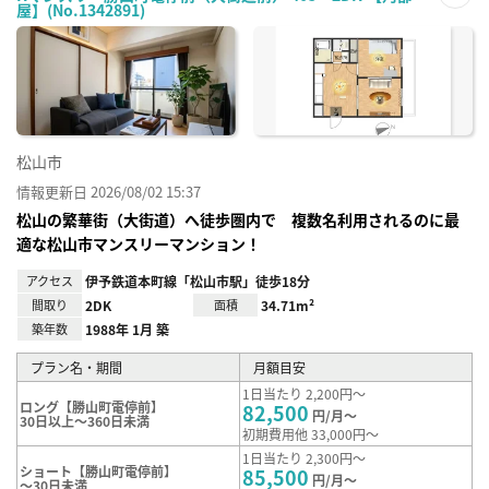
屋】(No.1342891)
お気
に入
り登
録
松山市
情報更新日 2026/08/02 15:37
松山の繁華街（大街道）へ徒歩圏内で 複数名利用されるのに最
適な松山市マンスリーマンション！
アクセス
伊予鉄道本町線「松山市駅」徒歩18分
間取り
2DK
面積
34.71m²
築年数
1988年 1月 築
プラン名・期間
月額目安
1日当たり 2,200円～
ロング【勝山町電停前】
82,500
円/月～
30日以上～360日未満
初期費用他 33,000円～
1日当たり 2,300円～
ショート【勝山町電停前】
85,500
円/月～
～30日未満