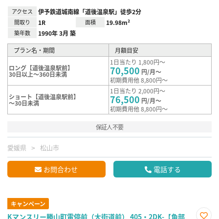
アクセス
伊予鉄道城南線「道後温泉駅」徒歩2分
間取り
1R
面積
19.98m²
築年数
1990年 3月 築
プラン名・期間
月額目安
1日当たり 1,800円～
ロング【道後温泉駅前】
70,500
円/月～
30日以上～360日未満
初期費用他 8,800円～
1日当たり 2,000円～
ショート【道後温泉駅前】
76,500
円/月～
～30日未満
初期費用他 8,800円～
保証人不要
愛媛県
松山市
お問合わせ
電話する
キャンペーン
Kマンスリー勝山町電停前（大街道前） 405・2DK-【角部