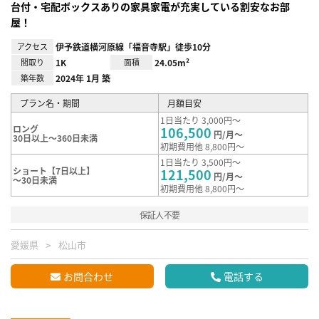
台付・宅配ボックスありの家具家電が充実している割安なお部
屋！
アクセス
伊予鉄道横河原線「福音寺駅」徒歩10分
間取り
1K
面積
24.05m²
築年数
2024年 1月 築
プラン名・期間
月額目安
1日当たり 3,000円～
ロング
106,500
円/月～
30日以上～360日未満
初期費用他 8,800円～
1日当たり 3,500円～
ショート【7日以上】
121,500
円/月～
～30日未満
初期費用他 8,800円～
保証人不要
愛媛県
松山市
お問合わせ
電話する