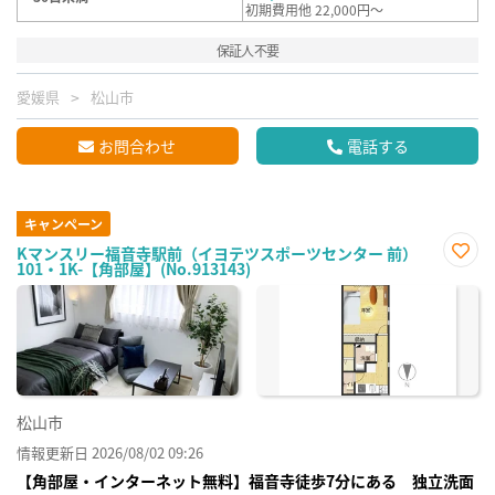
初期費用他 22,000円～
保証人不要
愛媛県
松山市
お問合わせ
電話する
キャンペーン
Kマンスリー福音寺駅前（イヨテツスポーツセンター 前）
101・1K-【角部屋】(No.913143)
お気
に入
り登
録
松山市
情報更新日 2026/08/02 09:26
【角部屋・インターネット無料】福音寺徒歩7分にある 独立洗面