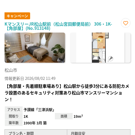
キャンペーン
KマンスリーJR松山駅前（松山宮田郵便局前） 306・1K-
【角部屋】(No.913148)
お気
に入
り登
録
松山市
情報更新日 2026/08/02 11:49
【角部屋・先着順駐車場あり】松山駅から徒歩3分にある防犯カメ
ラ設置のあるセキュリティ対策あり松山市マンスリーマンショ
ン！
アクセス
予讃線「三津浜駅」
間取り
1K
面積
19m²
築年数
1990年 3月 築
プラン名・期間
月額目安