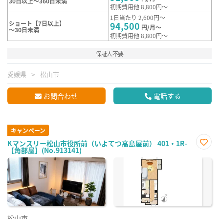
30日以上～360日未満
初期費用他 8,800円～
1日当たり 2,600円～
ショート【7日以上】
94,500
円/月～
～30日未満
初期費用他 8,800円～
保証人不要
愛媛県
松山市
お問合わせ
電話する
キャンペーン
Kマンスリー松山市役所前（いよてつ高島屋前） 401・1R-
【角部屋】(No.913141)
お気
に入
り登
録
松山市