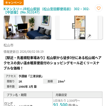
キャンペーン
KマンスリーJR松山駅前（松山宮田郵便局前） 302・302-
【中部屋】(No.913147)
お気
に入
り登
録
松山市
情報更新日 2026/08/02 08:19
【駅近・先着順駐車場あり】松山駅から徒歩3分にある松山城へア
クセスの良い温水暖房便座付のショッピングモール近くリースナ
ブルな価格！
アクセス
予讃線「三津浜駅」
間取り
1K
面積
19m²
築年数
1990年 3月 築
プラン名・期間
月額目安
1日当たり 2,500円～
ロング
91,500
円/月～