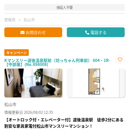
保証人不要
愛媛県
松山市
お問合わせ
電話する
キャンペーン
Kマンスリー道後温泉駅前（坊っちゃん列車前） 604・1R-
【中部屋】(No.898008)
お気
に入
り登
録
松山市
情報更新日 2026/08/02 12:35
【オートロック付・エレベーター付】道後温泉駅 徒歩2分にある
割安な家具家電付松山市マンスリーマンション！