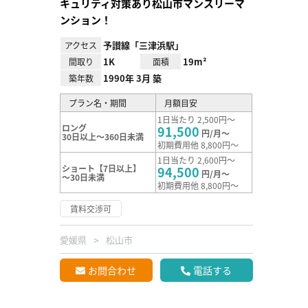
キュリティ対策あり松山市マンスリーマ
ンション！
予讃線「三津浜駅」
アクセス
1K
19m²
間取り
面積
1990年 3月 築
築年数
プラン名・期間
月額目安
1日当たり 2,500円～
ロング
91,500
円/月～
30日以上～360日未満
初期費用他 8,800円～
1日当たり 2,600円～
ショート【7日以上】
94,500
円/月～
～30日未満
初期費用他 8,800円～
賃料交渉可
愛媛県
松山市
お問合わせ
電話する