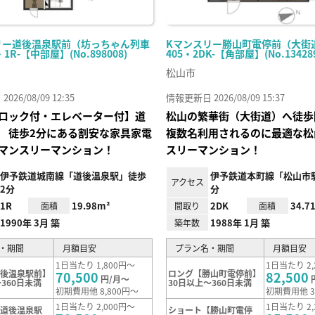
リー道後温泉駅前（坊っちゃん列車
Kマンスリー勝山町電停前（大街
・1R-【中部屋】(No.898008)
405・2DK-【角部屋】(No.134289
松山市
26/08/09 12:35
情報更新日 2026/08/09 15:37
ロック付・エレベーター付】道
松山の繁華街（大街道）へ徒
 徒歩2分にある割安な家具家電
複数名利用されるのに最適な松
マンスリーマンション！
スリーマンション！
伊予鉄道城南線「道後温泉駅」徒歩
伊予鉄道本町線「松山市駅
アクセス
2分
分
1R
19.98m²
2DK
34.7
面積
間取り
面積
1990年 3月 築
1988年 1月 築
築年数
・期間
月額目安
プラン名・期間
月額目安
1日当たり 1,800円～
1日当たり 2,
道後温泉駅前】
ロング【勝山町電停前】
70,500
82,500
円/月～
360日未満
30日以上～360日未満
初期費用他 8,800円～
初期費用他 3
1日当たり 2,000円～
1日当たり 2,
【道後温泉駅
ショート【勝山町電停