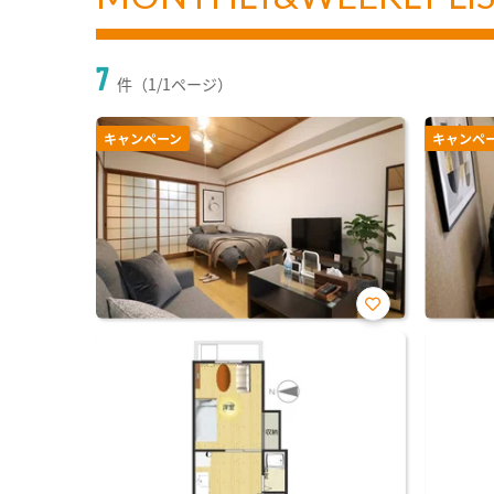
7
件（1/1ページ）
キャンペーン
キャンペ
お気
に入
り登
録