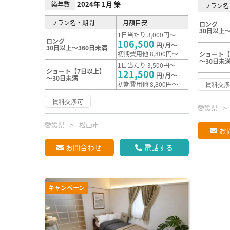
2024年 1月 築
築年数
プラン名
プラン名・期間
月額目安
ロング
30日以上～
1日当たり 3,000円～
ロング
106,500
円/月～
30日以上～360日未満
初期費用他 8,800円～
ショート【
～30日未
1日当たり 3,500円～
ショート【7日以上】
121,500
円/月～
～30日未満
初期費用他 8,800円～
賃料交
賃料交渉可
愛媛県
愛媛県
松山市
お
お問合わせ
電話する
キャンペーン