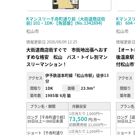
Kマンスリー千舟町通り前（大街道商店街
Kマンス
前) 101・1DK-【角部屋】(No.1342894)
前） 604
松山市
松山市
情報更新日 2026/08/09 12:25
情報更新日 20
大街道商店街すぐで 市街地出張へおす
【オート
すめな格安 松山 バス・トイレ別マン
後温泉駅
スリーマンション！
付松山市
伊予鉄道本町線「松山市駅」徒歩13
アクセス
アクセス
分
1DK
23.9m²
間取り
面積
間取り
1985年 6月 築
築年数
築年数
プラン名・期間
月額目安
プラン名
1日当たり 1,900円～
ロング【千舟町通り前】
ロング【
73,500
円/月～
30日以上～360日未満
30日以上～
初期費用他 22,000円～
1日当たり 2,200円～
ショート【千舟町通り
ショート