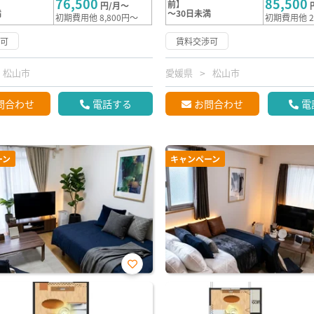
76,500
85,500
前】
円/月～
満
～30日未満
初期費用他 8,800円～
初期費用他 2
渉可
賃料交渉可
松山市
愛媛県
松山市
問合わせ
電話する
お問合わせ
電
ーン
キャンペーン
お気
に入
り登
録