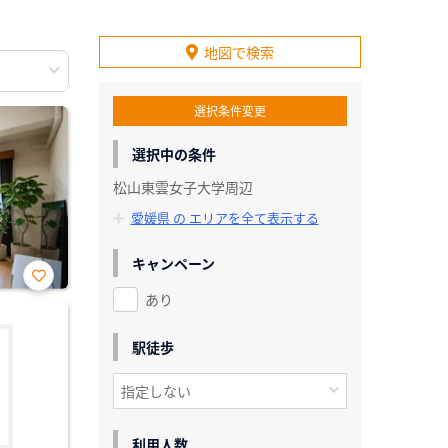
地図で検索
選択条件変更
選択中の条件
松山東雲女子大学周辺
愛媛県 の エリアを全て表示する
キャンペーン
あり
お気
に入
り登
録
駅徒歩
利用人数