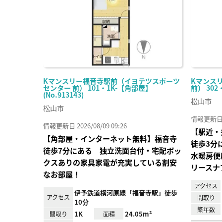
Kマンスリー福音寺駅前（イヨテツスポーツ
Kマンス
センター 前） 101・1K-【角部屋】
前） 302
(No.913143)
松山市
松山市
情報更新日 20
情報更新日 2026/08/09 09:26
【駅近・
【角部屋・インターネット無料】福音寺
徒歩3分
徒歩7分にある 独立洗面台付・宅配ボッ
水暖房便
クスありの家具家電が充実している割安
リースナ
なお部屋！
アクセス
伊予鉄道横河原線「福音寺駅」徒歩
アクセス
間取り
10分
築年数
1K
24.05m²
間取り
面積