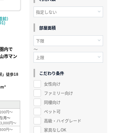
道前）
1)
部屋面積
歩圏内で
～
山市マン
こだわり条件
」徒歩18
女性向け
1m²
ファミリー向け
同棲向け
ペット可
200円～
円/月～
高級・ハイグレード
3,000円～
家具なしOK
300円～