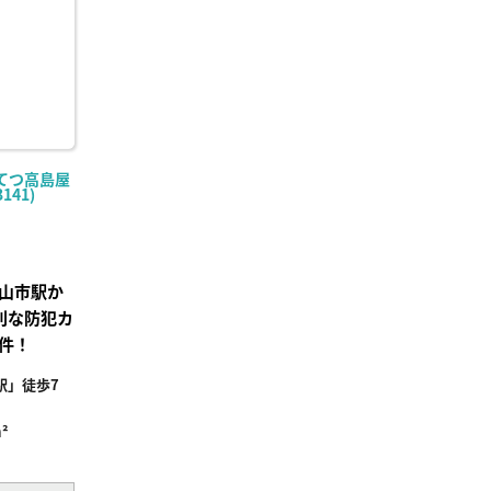
てつ高島屋
141)
山市駅か
利な防犯カ
件！
駅」徒歩7
²