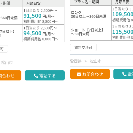
プラン名・期間
月額目安
・期間
月額目安
1日当たり 3,
1日当たり 2,500円～
ロング
109,50
91,500
円/月～
30日以上～360日未満
360日未満
初期費用他 8
初期費用他 8,800円～
1日当たり 3,
1日当たり 2,600円～
ショート【7日以上】
115,50
7日以上】
94,500
円/月～
～30日未満
満
初期費用他 8
初期費用他 8,800円～
賃料交渉可
渉可
愛媛県
松山市
松山市
お問合わせ
電
問合わせ
電話する