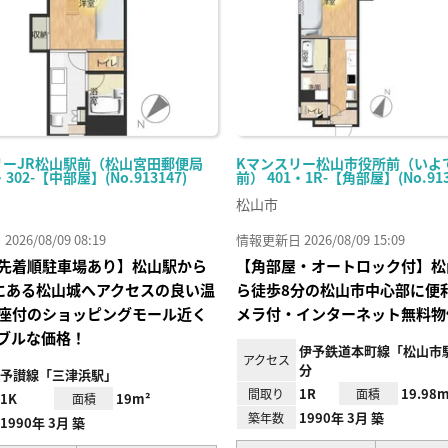
リーJR松山駅前（松山宮田郵便局
Kマンスリー松山市役所前（いよ
・302-【中部屋】(No.913147)
前） 401・1R-【角部屋】(No.913
松山市
26/08/09 08:19
情報更新日 2026/08/09 15:09
先着順駐車場あり】松山駅から
【角部屋・オートロック付】松
にある松山城へアクセスの良い温
ら徒歩8分の松山市中心部に便
座付のショッピングモール近く
メラ付・インターネット無料物
ブルな価格！
伊予鉄道本町線「松山市
アクセス
分
予讃線「三津浜駅」
1R
19.98m
間取り
面積
1K
19m²
面積
1990年 3月 築
築年数
1990年 3月 築