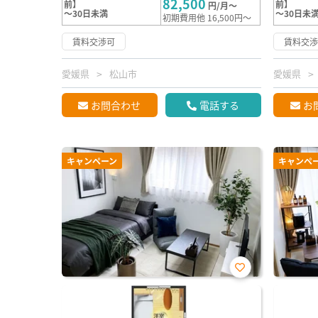
82,500
前】
前】
円/月～
～30日未満
～30日未
初期費用他 16,500円～
賃料交渉可
賃料交
愛媛県
松山市
愛媛県
お問合わせ
電話する
お
キャンペーン
キャンペ
お気
に入
り登
録