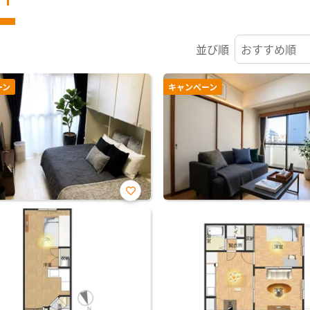
並び順
ーン
キャンペーン
お気
に入
り登
録