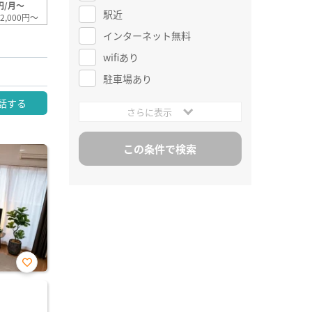
円/月～
駅近
2,000円～
インターネット無料
wifiあり
駐車場あり
話する
さらに表示
お気
に入
り登
録